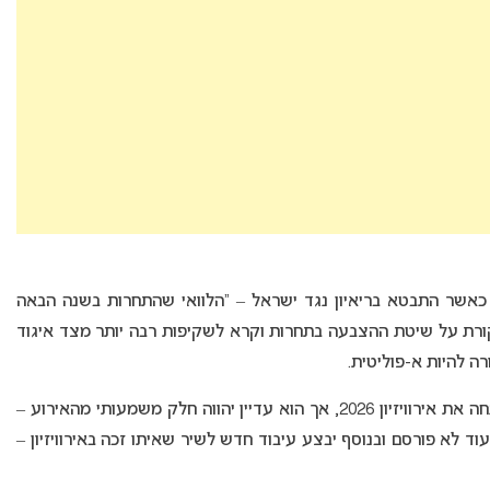
רה כאשר התבטא בריאיון נגד ישראל – “הלוואי שהתחרות בשנה הבאה
ביקורת על שיטת ההצבעה בתחרות וקרא לשקיפות רבה יותר מצד איגוד
ה להיות א-פוליטית.
ובכל זאת, לא מעט חובבים מאוכזבים שג’יי ג’יי לא ינחה את אירוויזיון 2026, אך הוא עדיין יהווה חלק משמעותי מהאירוע –
ד לא פורסם ובנוסף יבצע עיבוד חדש לשיר שאיתו זכה באירוויזיון –