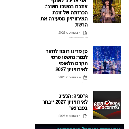
“אני צריכה לשתף
אתכם במשהו חשוב”:
הכרזתה של זוכת
האירוויזיון מסעירה את
הרשת
4 באוגוסט 2026
לורין (Loreen), זוכת אירוויזיון 2012 ו-2023 דוחה את הופעותיה בחודשים הקרובים, וברשת כבר נשאלת השאלה אם היא תחזור לקדם האירוויזיון השוודי.
סן מרינו רוצה לחזור
לגמר: נחשפו פרטי
הקדם הלאומי
לאירוויזיון 2027
4 באוגוסט 2026
אחרי כישלונות רבים בהעפלה לגמר האירוויזיון, סן מרינו חושפת את פרטי הקדם הלאומי לאירוויזיון 2027 ומקווה להגיע לפסגה
גרמניה: הנציג
לאירוויזיון 2027 ייבחר
בפברואר
4 באוגוסט 2026
אחרי שנים של אכזבות על הבמה האירופית, גרמניה מנסה למצוא את הנוסחה להצלחה, וחושפת פרטים חדשים על הקדם לאירוויזיון 2027 ועל תהליך בחירת הנציג הבא.