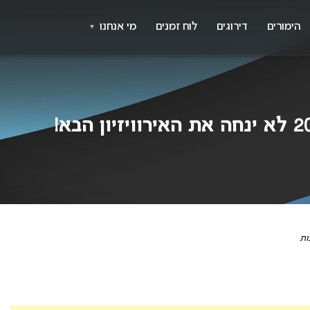
X
א
הימורים
דירוגים
לוח זמנים
מי אנחנו
▼
ות