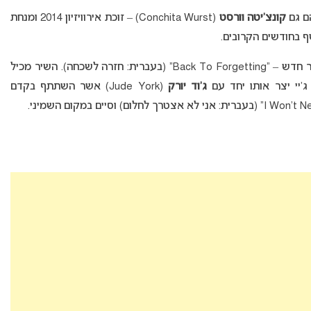
קונצ’יטה וורסט
(Conchita Wurst) – זוכת אירוויזיון 2014 ומנחת
ציון דרך נוסף עבור ג’יי ג’יי נרשם כשהוציא אמש שיר חדש – “Back To Forgetting” (בעברית: חזרה לשכחה). השיר מכיל
ג’יי יצר אותו יחד עם
ג’וד יורק
(Jude York) אשר השתתף בקדם