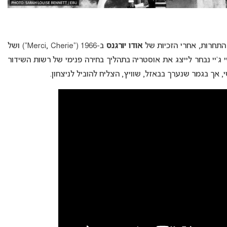
ת התחרות, אחרי הזכיות של
אודו יורגנס
ב-1966 (“Merci, Cherie”) ושל
(“Rise Like a Phoenix”). ג’יי ג’יי נבחר לייצג את אוסטריה בתהליך בחירה פנימי של רשות השידור