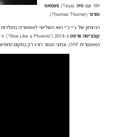
יחד עם
טיה
(Teya) ו
תומאס
טורנר
(Thomas Thurner).
הניצחון של ג’יי ג’יי הוא השלישי לאוסטריה בתולדו
קונצ’יטה וורסט
ב-2014 
האוסטרית ORF, ובחצי הגמר דורג רק במקום החמישי, אך בגמר שנערך בבאזל, שוויץ, הצליח להוביל לניצחון.