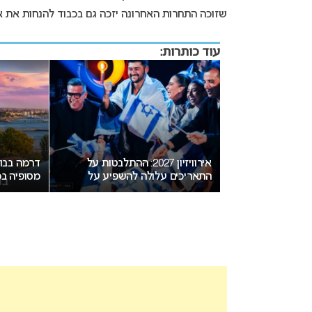
שזוכה התחרות האחרונה יזכה גם בכבוד להנחות את אירוויזיון 2026 אך היום פורסם באופן רשמי שה
עוד כותרות:
יזיון 2027: ההתלבטות על
דרמה בבולגריה: בורגס סוגרת פער
מאכזב: הע
 להשפיע על
מסופיה במירוץ לאירוח אירוויזיון
2027 לא תוכרז היום
2027