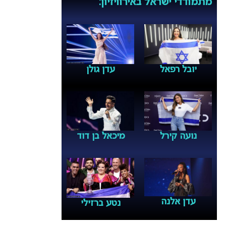
מתמודדי ישראל באירוויזיון:
יובל רפאל
עדן גולן
נועה קירל
מיכאל בן דוד
עדן אלנה
נטע ברזילי