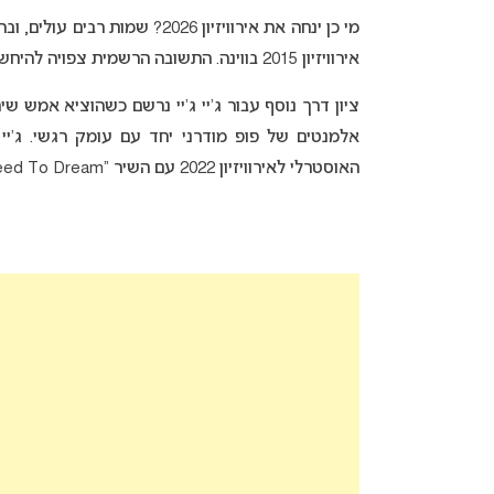
מי כן ינחה את אירוויזיון 2026? שמות רבים עולים, ובהם גם
אירוויזיון 2015 בווינה. התשובה הרשמית צפויה להיחשף בחודשים הקרובים.
אלמנטים של פופ מודרני יחד עם עומק רגשי. ג’יי 
האוסטרלי לאירוויזיון 2022 עם השיר “I Won’t Need To Dream” (בעברית: אני לא אצטרך לחלום) וסיים במקום השמיני.