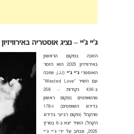
ג’יי ג’יי – נציג אוסטריה באירוויזיון 2025
הזוכה במקום הראשון
באירוויזיון 2025 הוא הזמר
האוסטרי
ג’יי ג’יי
(JJ), שזכה
עם השיר “Wasted Love”
ב-436 נקודות – 258
מהשופטים (מקום ראשון
בדירוג השופטים) ו-178
מהקהל (מקום רביעי בדירוג
הקהל). השיר יצא ב-6 במרץ
2025, ונכתב על ידי ג’יי ג’יי