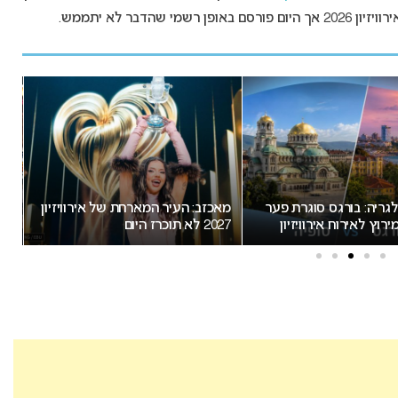
דבר לא יתממש.
יר המארחת של אירוויזיון
עובר על החוק: למה אסור לערב
זו
פוליטיקה באירוויזיון?
הת