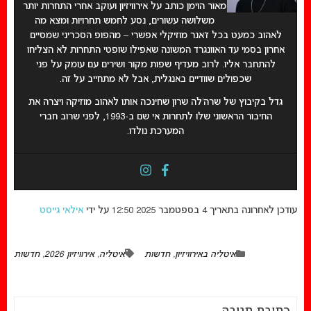
מאור הוימן כותב על אירוויזיון ועוקב אחרי התחרות יותר
משלושה עשורים, נסע לחמש תחרויות ומצא מה
לאהוב כמעט בכל ז’אנר מוזיקלי אפשרי – מהפופ הסכריני שמסיים
אחרון בסמי עד האוונגרד המשונה שאפילו שופטי התחרות לא הצליחו
להתחבר אליו. לרוב מעדיף שפות מקור ושירים עם עומק על פני
שכפולים שוודיים באנגלית, אבל לא מתחייב על זה.
גדל בקיבוץ של שרה’לה שרון שחינכה אותו לאהוב מוזיקה ויצרה את
החיבור הראשוני שלו לתחרות אי שם ב-1993, לפני שרוב חברי
המערכת נולדו.
עודכן לאחרונה בתאריך 4 בספטמבר 2025 12:50 על ידי
אילאי גייסט
איטליה באירוויזיון
,
חדשות
איטליה
,
אירוויזיון 2026
,
חדשות