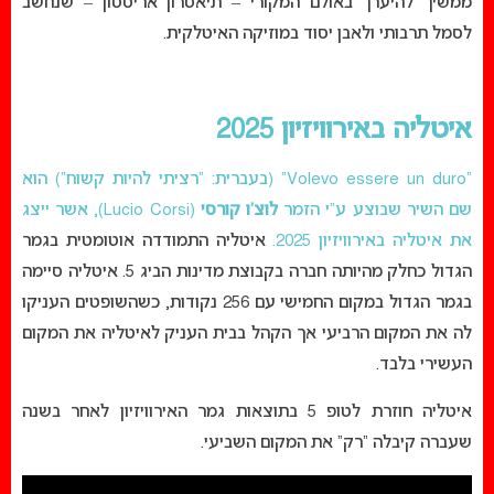
ממשיך להיערך באולם המקורי – תיאטרון אריסטון – שנחשב
לסמל תרבותי ולאבן יסוד במוזיקה האיטלקית.
איטליה באירוויזיון 2025
“Volevo essere un duro” (בעברית: “רציתי להיות קשוח”) הוא
שם השיר שבוצע ע”י הזמר
לוצ’ו קורסי
(Lucio Corsi), אשר ייצג
את איטליה באירוויזיון 2025.
איטליה התמודדה אוטומטית בגמר
הגדול כחלק מהיותה חברה בקבוצת מדינות הביג 5. איטליה סיימה
בגמר הגדול במקום החמישי עם 256 נקודות, כשהשופטים העניקו
לה את המקום הרביעי אך הקהל בבית העניק לאיטליה את המקום
העשירי בלבד.
איטליה חוזרת לטופ 5 בתוצאות גמר האירוויזיון לאחר בשנה
שעברה קיבלה “רק” את המקום השביעי.