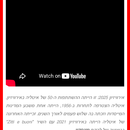
אירוויזיון 2025: זו הייתה ההשתתפות ה-50 של איטליה באירוויזיון.
איטליה הצטרפה לתחרות ב-1956, הייתה אחת משבע המדינות
המייסדות ו
זכתה בה שלוש פעמים לאורך השנים. זכייתה האחרונה
של איטליה הייתה באירוויזיון 2021 עם השיר “Zitti e buoni”