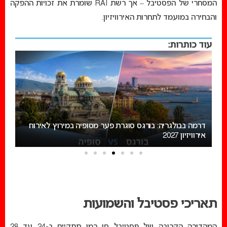
המסחרי של הפסטיבל – אך רשת RAI שומרת את זכויות ההפקה
והבחירה במועמד לתחרות האירוויזיון.
עוד כותרות:
 בורגס סוגרת פער מסופיה במירוץ לאירוח
מאכזב: העיר המארחת של אירוויזיון 027
תאריכי פסטיבל והשמועות