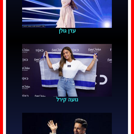
עדן גולן
נועה קירל