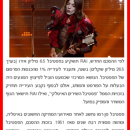
לפי ההסכם החדש, RAI תשקיע בפסטיבל 6.5 מיליון אירו (בערך
26.5 מיליון שקלים) בשנה, ותעביר לעירייה 1% מהכנסות הפרסום
של הפסטיבל. הנושא המרכזי שכמעט הוביל לפיצוץ המגעים היה
הבעלות על הפורמט והמותג, אולם לבסוף נקבע: העירייה תחזיק
בזכויות הסמל “פסטיבל השירים האיטלקי”, ואילו RAI תישאר הגוף
המשדר והמפיק בפועל.
פסטיבל סן רמו נחשב לאחד מאירועי המוזיקה החשובים באיטליה,
ומהווה מסורת רבת שנים מאז 1951. בזכות ההסכם, הפסטיבל