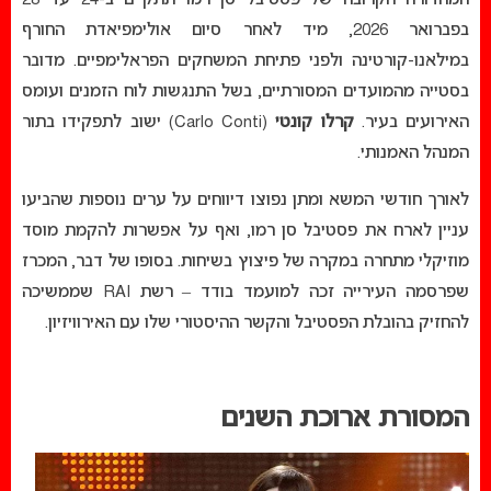
המהדורה הקרובה של פסטיבל סן רמו תתקיים ב-24 עד 28
בפברואר 2026, מיד לאחר סיום אולימפיאדת החורף
במילאנו-קורטינה ולפני פתיחת המשחקים הפראלימפיים. מדובר
בסטייה מהמועדים המסורתיים, בשל התנגשות לוח הזמנים ועומס
האירועים בעיר.
קרלו קונטי
(Carlo Conti) ישוב לתפקידו בתור
המנהל האמנותי.
לאורך חודשי המשא ומתן נפוצו דיווחים על ערים נוספות שהביעו
עניין לארח את פסטיבל סן רמו, ואף על אפשרות להקמת מוסד
מוזיקלי מתחרה במקרה של פיצוץ בשיחות. בסופו של דבר, המכרז
שפרסמה העירייה זכה למועמד בודד – רשת RAI שממשיכה
להחזיק בהובלת הפסטיבל והקשר ההיסטורי שלו עם האירוויזיון.
המסורת ארוכת השנים