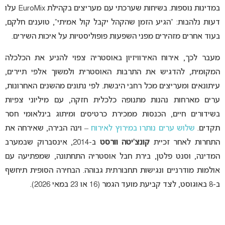
במדינות נוספות. בשיחות שערכתי עם מעריצים בקהילת EuroMix עלו
דעות נלהבות: “הגיע הזמן שהקהל יקבל קול אמיתי”, טוענים חלקם,
בעוד אחרים מזהירים מפני השפעות פופוליסטיות על איכות השירים.
מעבר לכך, אירוח האירוויזיון באוסטריה צפוי להניע את הכלכלה
המקומית, להדגיש את התרבות האוסטרית ולמשוך אלפי תיירים,
עיתונאים ומעריצים מכל רחבי היבשת. לפי נתונים מהשנים האחרונות,
ערים מארחות נהנות מתנופה כלכלית חזקה, עם מיליוני צפיות
בשידורים חיים, הכנסות ממכירת כרטיסים ומיתוג בינלאומי חסר
תקדים.
שלוש ערים נותרו במירוץ לאירוח
– וינה הבירה, שאירחה את
התחרות לאחר זכיית
קונצ’יטה וורסט
ב-2014, אינסברוק שבמערב
המדינה, וסנט פלטן, בירת חבל אוסטריה התחתונה, שמפתיעה עם
אולמות מודרניים ונגישות תחבורתית גבוהה. הבחירה הסופית תיחשף
ב-8 באוגוסט, לצד קביעת מועד הגמר (16 או 23 במאי 2026).