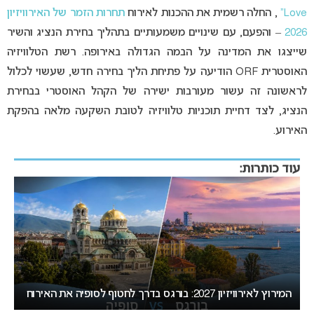
Love
“
, החלה רשמית את ההכנות לאירוח
תחרות הזמר של האירוויזיון
2026
– והפעם, עם שינויים משמעותיים בתהליך בחירת הנציג והשיר
שייצגו את המדינה על הבמה הגדולה באירופה. רשת הטלוויזיה
האוסטרית ORF הודיעה על פתיחת הליך בחירה חדש, שעשוי לכלול
לראשונה זה עשור מעורבות ישירה של הקהל האוסטרי בבחירת
הנציג, לצד דחיית תוכניות טלוויזיה לטובת השקעה מלאה בהפקת
האירוע.
עוד כותרות:
אירוויזיון 2027 עשוי לאמץ שיטת הצבעה חדשה שתפגע
“
בישראל
הא