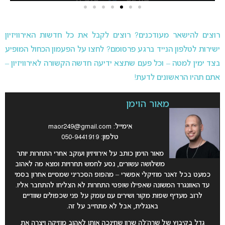
רוצים להישאר מעודכנים? רוצים לקבל את כל חדשות האירוויזיון
ישירות לטלפון הנייד ברגע פרסומם? לחצו על הפעמון הכחול המופיע
בצד ימין למטה – וכל פעם שתצא ידיעה חדשה הקשורה לאירוויזיון –
אתם תהיו הראשונים לדעת!
מאור הוימן
אימייל:
maor249@gmail.com
טלפון: 050-9441919
מאור הוימן כותב על אירוויזיון ועוקב אחרי התחרות יותר
משלושה עשורים, נסע לחמש תחרויות ומצא מה לאהוב
כמעט בכל ז’אנר מוזיקלי אפשרי – מהפופ הסכריני שמסיים אחרון בסמי
עד האוונגרד המשונה שאפילו שופטי התחרות לא הצליחו להתחבר אליו.
לרוב מעדיף שפות מקור ושירים עם עומק על פני שכפולים שוודיים
באנגלית, אבל לא מתחייב על זה.
גדל בקיבוץ של שרה’לה שרון שחינכה אותו לאהוב מוזיקה ויצרה את