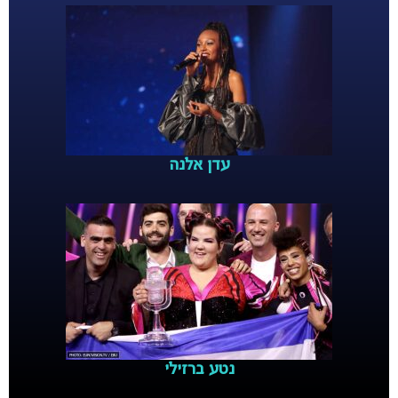
עדן אלנה
נטע ברזילי