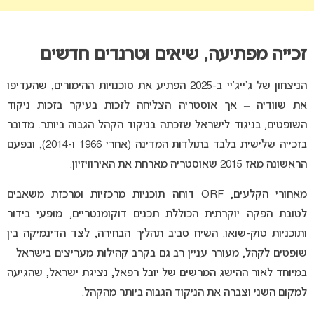
זכייה מפתיעה, שיאים וטרנדים חדשים
הניצחון של ג’ייג’יי ב-2025 הפתיע את סוכנויות ההימורים, שהעדיפו
את שוודיה – אך אוסטריה הצליחה לזכות בעיקר בזכות ניקוד
השופטים, בניגוד לישראל שזכתה בניקוד הקהל הגבוה ביותר. מדובר
בזכייה שלישית בלבד בתולדות המדינה (אחרי 1966 ו-2014), ובפעם
הראשונה מאז 2015 שאוסטריה מארחת את האירוויזיון.
מאחורי הקלעים, ORF דוחה תוכניות מרכזיות ומרכזת משאבים
לטובת הפקה יוקרתית הכוללת תכנים דוקומנטריים, מופעי בידור
ותוכניות טוק-שואו. השיח סביב תהליך הבחירה, לצד הדינמיקה בין
שופטים לקהל, מעורר עניין רב גם בקרב קהילות מעריצים בישראל –
במיוחד לאור ההישג המרשים של יובל רפאל, נציגת ישראל, שהגיעה
למקום השני וצברה את הניקוד הגבוה ביותר מהקהל.