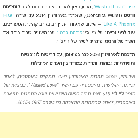
שירו “Wasted Love”
, הביע רצון להנחות את התחרות לצד
קונצ’יטה
וורסט
(Conchita Wurst), שזכתה באירוויזיון 2014 עם שירה
“Rise
Like A Pheonix”
– שילוב שמעורר עניין רב בקרב קהילת המעריצים.
עוד לפני זכייתו של ג’יי ג’יי
פורסם סרטון
שבו השניים שרים ביחד את
השיר של וורסט ועוברים לשיר של ג’יי ג’יי.
ההכנות לאירוויזיון 2026 כבר בעיצומן, עם דרישות לוגיסטיות
ותשתיתיות גבוהות, ותחרות צמודה בין הערים המובילות.
אירוויזיון 2026: תחרות האירוויזיון ה-70 תתקיים באוסטריה, לאחר
זכייתה השלישית בהיסטוריה עם
השיר “Wasted Love”,
בביצועו של
הזמר
ג’יי ג’יי
(JJ)
. זאת תהיה הפעם השלישית שבה התחרות תתארח
באוסטריה, לאחר שהתחרות התארחה בה בשנים 1967 ו-2015.