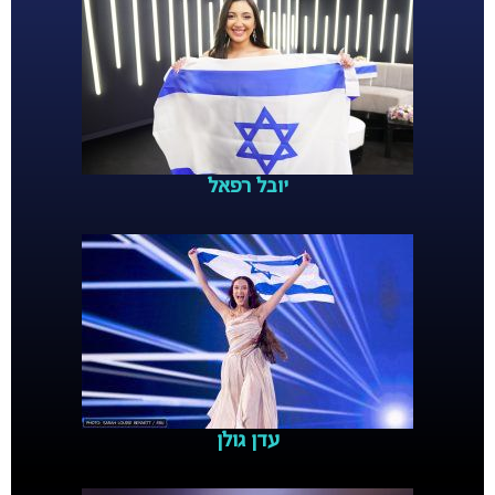
יובל רפאל
עדן גולן