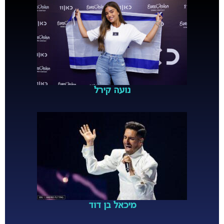
נועה קירל
מיכאל בן דוד