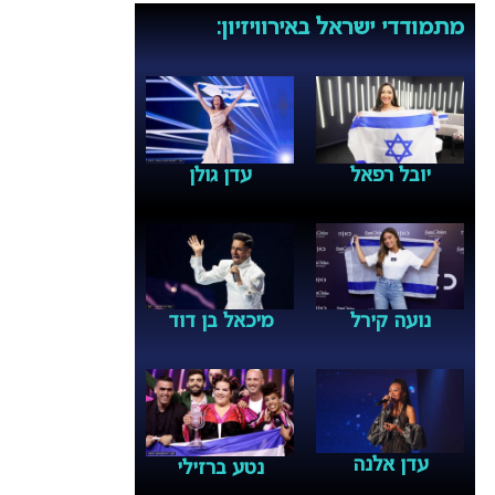
מתמודדי ישראל באירוויזיון:
יובל רפאל
עדן גולן
נועה קירל
מיכאל בן דוד
עדן אלנה
נטע ברזילי