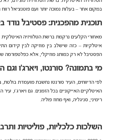
הטלוויזיה האיטלקית. ברשת הטלוויזיה מצידם, לא 
במקום אחר – בעלות נמוכה יותר ועם פוטנציאל רווח גב
תוכנית מהפכנית: פסטיבל נודד בי
מאחורי הקלעים נרקמת ברשת הטלוויזיה האיטלקית יו
איטלקיות – כזה שישלב בין מוזיקה לבין קידום 
הפסטיבל לא רק כמותג מוזיקלי, אלא כפלטפורמה שיו
מי בתמונה? סורנטו, ויארג’ו וגם 
לפי הדיווחים, העיר סורנטו נחשבת מועמדת בולטת, בין היתר
האיטלקיים האייקוניים בכל הזמנים. גם ויארג’ו, עיר
רימיני, סניגליה, ואף מחוז פוליה.
השלכות כלכליות, פוליטיות ותרבו