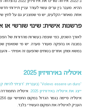
ב-2022 אירחה טו
ההיא. מעבר בין ערים עשוי לעורר עניין תיירותי חד
אחת. מאחורי הקלעים, יש מי שמצביע גם על לחץ של 
פרשנות אישית: שינוי שורשי או א
לאורך השנים, כמי שצפה בעשרות מהדורות של הפסט
במבנה או בהפקה מעורר סערה. יש מי שמאמין שמד
במשא ומתן. אחרים בטוחים שהפעם זה אמיתי – והעב
איטליה באירוויזיון 2025
“Volevo essere un duro” (בעברית: “רציתי להיות קשוח”) הוא שם השיר שבוצע ע”י הזמר
ייצג את איטליה באירוויזיון 2025.
העניק לאיטליה את המקום העשירי בלבד.