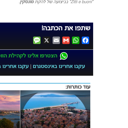
“Zitti e buoni” בביצועה של להקת
מונסקין
.
שתפו את הכתבה!
Message
X
Email
Gmail
WhatsApp
Facebook
הצטרפו אלינו לקהילת הווטס
עקבו אחרינו באינסטגרם
|
עקבו אחרינו ב
עוד כותרות: