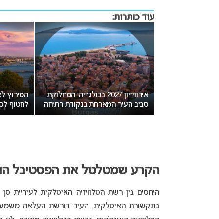
עוד כותרות:
יזה גיל מותר
אירוויזיון 2027 בבולגריה: המחלוקת
ון?
סביב העיר המארחת בנקודת רתיחה
לחטוף לסו
הקרע שמטלטל את הפסטיבל הוות
היחסים בין רשת הטלוויזיה האיטלקית לעיריית סן 
בתקשורת האיטלקית, העיר דורשת העלאה משמעות