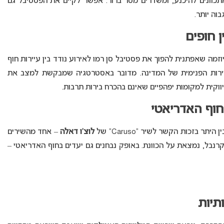
מתכוונים להיכנע, ומשדרים מסר ברור: אפשר לקיים את הפסטיבל גם
וה יותר.
ן חופים
זמה שאפתנית להפוך את פסטיבל סן רמו לאירוע נודד בין עיירות חוף
התיירות הפנימית של המדינה. מדובר באסטרטגיה שמבקשת למצב את
וקית למקומות יפהפיים שאינם בהכרח בירות תרבות.
החוף האדריאטי
 בזכות הקשר לשיר “Caruso” של
לוצ’ו דאלה
– אחד מהשירים
 הקרנבל, נמצאת על הכוונת. באופק נבחנים גם יעדים בחוף האדריאטי –
תיות