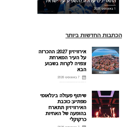
התאריכים עלולה להשפיע על ישראל
1 באוגוסט 2026
הכתבות החדשות ביותר
אירוויזיון 2027: ההכרזה
על העיר המארחת
צפויה לקרות בשבוע
הבא
7 באוגוסט 2026
ההכרזה על העיר המארחת של אירוויזיון 2027 בבולגריה, תתקיים על פי הדיווחים בשבוע הבא. רשת הטלוויזיה הבולגרית, BNT, מתייחסת לראשונה לפרסומים על חילוקי דעות עם ממשלת בולגריה על נושא בחירת ...
שיתוף פעולה בינלאומי
מפתיע: כוכבת
האירוויזיון תתארח
בהופעה של האחיות
כרקוקלי