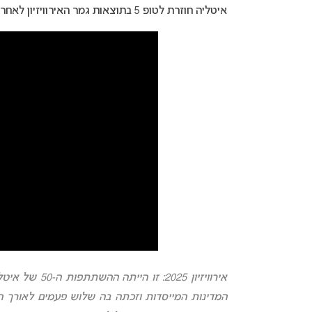
איטליה חוזרת לטופ 5 בתוצאות גמר האירוויזיון לאחר בשנה שעברה קיבלה “רק” את המקום השביעי.
המדינות המייסדות ו