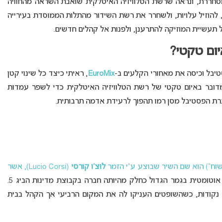
רינו את אירוויזיון 2022 בהצלחה מסחררת, ונראה שרשת הטלוויזיה האיטלקית שואבת השראה מהחוויה
ש, להוזיל עלויות, ולשחרר את רשת השידור מהתלות הממוסדת בעירייה
תעשיית המוזיקה להתרענן, ולפנות אל קהלים חדשים.
יום טקטי?
יבל וכיסה את מאחורי הקלעים ב-
EuroMix
, ראיתי כיצד כל שינוי קטן
ובר באיום טקטי של רשת הטלוויזיה האיטלקית כדי לשפר עמדות
רת הפסטיבל מסן רמו תהפוך לרעידת אדמה תרבותית.
לוצ’ו קורסי
(Lucio Corsi), אשר
איטליה התמודדה אוטומטית בגמר הגדול כחלק מהיותה חברה בקבוצת מדינות הביג 5.
איטליה סיימה בגמר הגדול במקום החמישי עם 256 נקודות, כשהשופטים העניקו לה את המקום הרביעי אך הקהל בבית