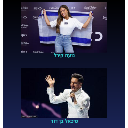
נועה קירל
מיכאל בן דוד