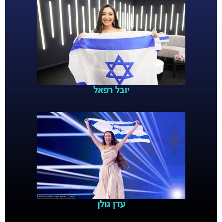
יובל רפאל
עדן גולן