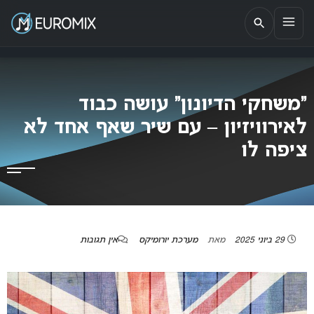
EUROMIX
אתר הבית של האירוויזיון בישראל
“משחקי הדיונון” עושה כבוד
לאירוויזיון – עם שיר שאף אחד לא
ציפה לו
29 ביוני 2025
מאת
מערכת יורומיקס
אין תגובות