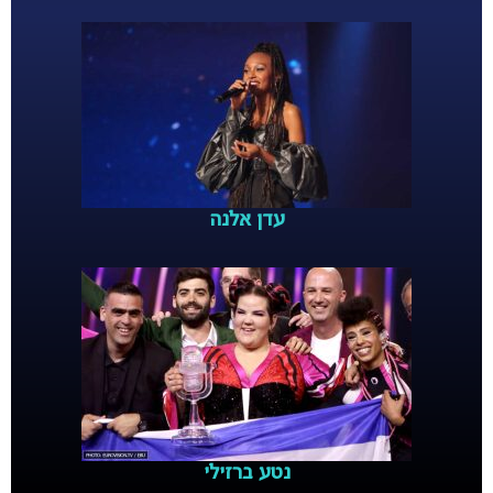
עדן אלנה
נטע ברזילי