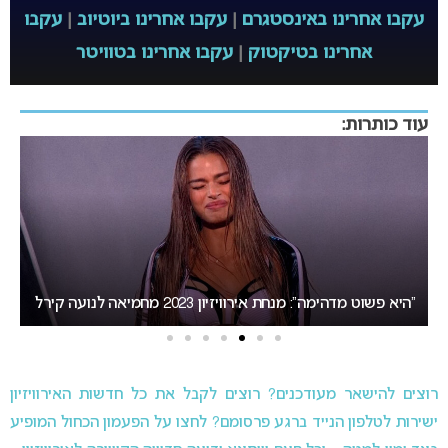
עקבו אחרינו באינסטגרם
|
עקבו אחרינו ביוטיוב
|
עקבו
אחרינו בטיקטוק
|
עקבו אחרינו בטוויטר
עוד כותרות:
בורגס או סופיה: העיר המארחת של אירוויזיון 2027 תיחשף ביום
רביעי
אירוויזי
רוצים להישאר מעודכנים? רוצים לקבל את כל חדשות האירוויזיון
ישירות לטלפון הנייד ברגע פרסומם? לחצו על הפעמון הכחול המופיע