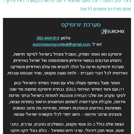
בצד ימין למטה – וכל פעם שתצא ידיעה חדשה הקשורה לאירוויזיון –
אתם תהיו הראשונים לדעת!
מערכת יורומיקס
טלפון:
050-9441919
דוא”ל:
euromixsongcontest@gmail.com
יורומיקס הוא האתר הוותיק, המוביל והגדול בישראל לסיקור חדשות,
ניתוחים ועדכונים בנושאי אירוויזיון והשתתפותה של ישראל באירוויזיון.
מערכת יורומיקס חרטה על דגלה להנגיש את עולם האירוויזיון והמוזיקה
האירופית לכל דוברי העברית – ולתת מענה מקצועי, מהיר ומבוסס עובדות.
האתר פועל בשיתוף פעולה מלא עם תאגיד השידור הישראלי (כאן
11) ועם איגוד השידור האירופי (EBU): נבחרת יורומיקס מוזמנת מדי שנה
לסקר מקרוב את שלבי הבחירה וההכנות לתחרות בישראל וביתר מדינות
אירופה, מקבלת אקרדיטציה למתחם העיתונאים הרשמי בתחרות עצמה,
משתתפת באירועים ובמסיבות רשמיות, ומראיינת את מיטב האמנים
והנציגים מרחבי אירופה – הישג ייחודי לכלי תקשורת ישראלי עצמאי
.
הצוות שלנו כולל כ-20 אנשי מקצוע, המשלבים כותבים, עורכים, כתבי
שטח, אנשי תוכן דיגיטלי, עורכי וידאו וסושיאל – כולם בעלי זיקה חזקה