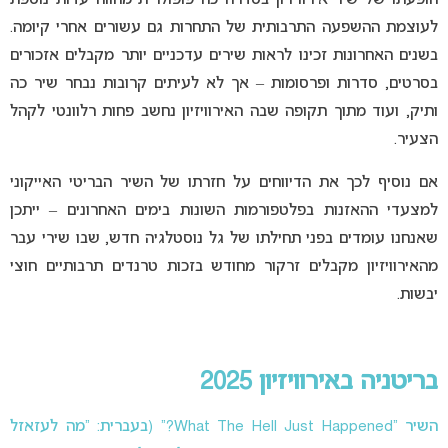
הופעתו של שיר אירוויזיון בסדרה כה פופולרית מהווה עדות נוספת
לעוצמת ההשפעה התרבותית של התחרות גם עשורים אחרי קיומה.
בשנים האחרונות זכינו לראות שירים עדכניים יותר מקבלים אזכורים
בסרטים, סדרות ופרסומות – אך לא לעיתים קרובות נבחר שיר כה
ותיק, ועוד מתוך תקופה שבה האירוויזיון נחשב פחות רלוונטי לקהל
הצעיר.
אם נוסיף לכך את הדיווחים על חזרתו של השיר הבריטי האייקוני
למצעדי ההאזנות בפלטפורמות השונות בימים האחרונים – ייתכן
שאנחנו עומדים בפני תחילתו של גל נוסטלגיה חדש, שבו שירי עבר
מהאירוויזיון מקבלים זרקור מחודש בזכות טרנדים תרבותיים חוצי
יבשות.
בריטניה באירוויזיון 2025
השיר “What The Hell Just Happened?” (בעברית: “מה לעזאזל