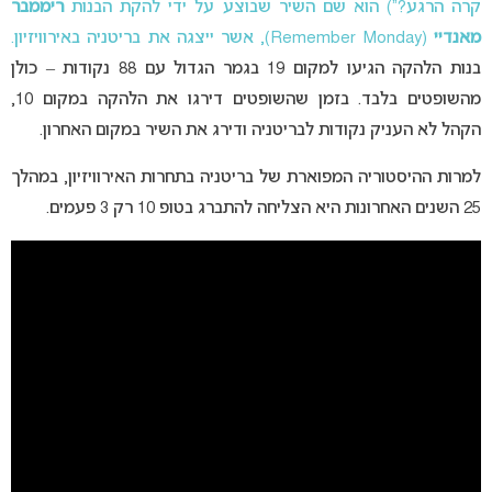
קרה הרגע?”) הוא שם השיר שבוצע על ידי להקת הבנות
ריממבר
מאנדיי
(Remember Monday), אשר ייצגה את בריטניה באירוויזיון.
בנות הלהקה הגיעו למקום 19 בגמר הגדול עם 88 נקודות – כולן
מהשופטים בלבד. בזמן שהשופטים דירגו את הלהקה במקום 10,
הקהל לא העניק נקודות לבריטניה ודירג את השיר במקום האחרון.
למרות ההיסטוריה המפוארת של בריטניה בתחרות האירוויזיון, במהלך
25 השנים האחרונות היא הצליחה להתברג בטופ 10 רק 3 פעמים.