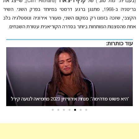
(בעברית: “מזל טוב”) של
קליף ריצ’ארד
(Cliff Richard), שייצג את
בריטניה ב-1968, מתנגן ברגע דרמטי במיוחד בפרק השני. השיר
הקצבי, שזכה בזמנו רק במקום השני, מעורר אירוניה ונוסטלגיה בלב
אחת מהסצנות המותחות ביותר בסדרה הקוריאנית עטורת השבחים.
עוד כותרות:
בורגס או סופיה: העיר המארחת של אירוויזיון 2027 תיחשף ביום
רביעי
אירוויזי