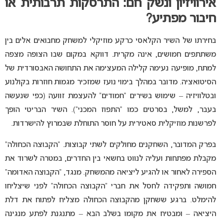
אירוויזיון ונשק חם: התרסקות תרבותית או
חיבור מפתיע?
בחירתו של השיר הקלאסי כרקע מוזיקלי למשחק מחבואים אלים בין
משתתפים חמושים, אינה מקרית. דווקא במקום שבו הצופה מצפה
למתח, מופיעה נעימה קלילה המעצימה את התחושה האבסורדית של
הסיטואציה. מדובר במהלך בימוי נועז שמזכיר מגמות חוזרות בקולנוע
ובטלוויזיה – שימוש בשירים “חמודים” להעצמת זוועה (כפי שנעשה
בעבר, למשל, בסרטים כמו “התפוז המכני”). השיר הבריטי הופך
לפרשנות מוזיקלית סאטירית על חוסר התוחלת שבמרוץ להישרדות.
בפרק המדובר, השחקנים מחולקים לשתי קבוצות. “הקבוצה הכחולה”
מקבלת מפתחות ועליה לנווט בחשאי בין החדרים, במטרה לשרוד את
הספירה לאחור או להגיע ליציאה מהמשחק. מנגד, “הקבוצה האדומה”
חמושה ותפקידה לחסל את חברי “הקבוצה הכחולה” לפני שיצליחו
להימלט. ברגע ששחקן מהקבוצה הכחולה מצליח לפתוח את דלת
היציאה – ומבטיח את מקומו בשלב הבא – מתנגנת לפתע מנגינה