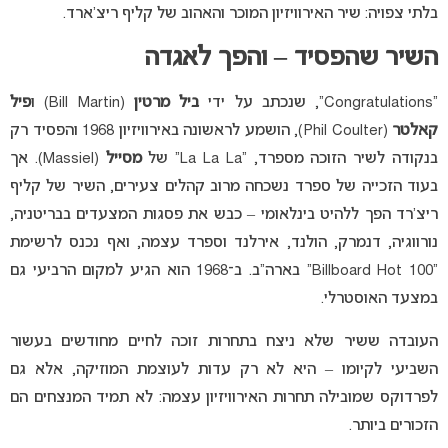
בלתי צפויה: שיר האירוויזיון המוכר והאהוב של קליף ריצ’ארד.
השיר שהפסיד – והפך לאגדה
“Congratulations”, שנכתב על ידי
ביל מרטין
(Bill Martin) ו
פיל
קאלטר
(Phil Coulter), הושמע לראשונה באירוויזיון 1968 והפסיד רק
בנקודה לשיר הזוכה מספרד, “La La La” של
מסייל
(Massiel). אך
בעוד הזכייה של ספרד נשכחה מרוב קהלים צעירים, השיר של קליף
ריצ’רד הפך ללהיט בינלאומי – כבש את פסגות המצעדים בבריטניה,
נורווגיה, דנמרק, הולנד, אירלנד וספרד עצמה, ואף נכנס לרשימת
“Billboard Hot 100” בארה”ב. ב־1968 הוא הגיע למקום הרביעי גם
במצעד האוסטרלי.
העובדה ששיר שלא ניצח בתחרות זוכה לחיים מחודשים בעשור
השביעי לקיומו – היא לא רק עדות לעוצמת המוזיקה, אלא גם
לפרדוקס שמובילה תחרות האירוויזיון עצמה: לא תמיד המנצחים הם
הזכורים ביותר.