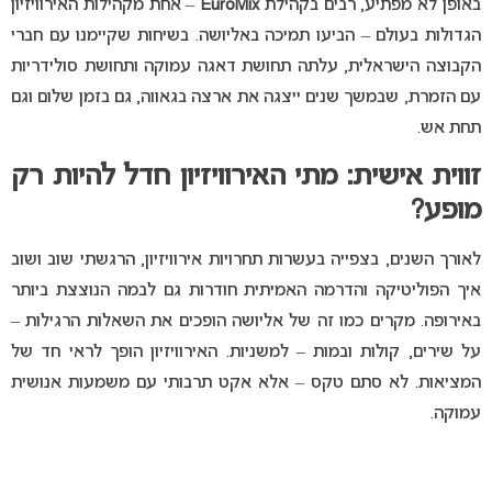
באופן לא מפתיע, רבים בקהילת
EuroMix
– אחת מקהילות האירוויזיון
הגדולות בעולם – הביעו תמיכה באליושה. בשיחות שקיימנו עם חברי
הקבוצה הישראלית, עלתה תחושת דאגה עמוקה ותחושת סולידריות
עם הזמרת, שבמשך שנים ייצגה את ארצה בגאווה, גם בזמן שלום וגם
תחת אש.
זווית אישית: מתי האירוויזיון חדל להיות רק
מופע?
לאורך השנים, בצפייה בעשרות תחרויות אירוויזיון, הרגשתי שוב ושוב
איך הפוליטיקה והדרמה האמיתית חודרות גם לבמה הנוצצת ביותר
באירופה. מקרים כמו זה של אליושה הופכים את השאלות הרגילות –
על שירים, קולות ובמות – למשניות. האירוויזיון הופך לראי חד של
המציאות. לא סתם טקס – אלא אקט תרבותי עם משמעות אנושית
עמוקה.