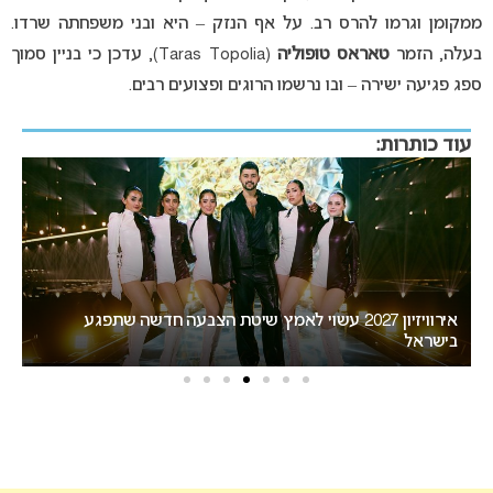
ממקומן וגרמו להרס רב. על אף הנזק – היא ובני משפחתה שרדו.
בעלה, הזמר
טאראס טופוליה
(Taras Topolia), עדכן כי בניין סמוך
ספג פגיעה ישירה – ובו נרשמו הרוגים ופצועים רבים.
עוד כותרות:
“אני צריכה לשתף אתכם במשהו חשוב”: הכרזתה של זוכת
האירוויזיון מסעירה את הרשת
י