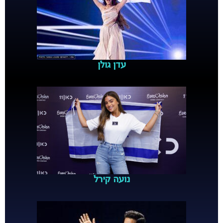
עדן גולן
נועה קירל