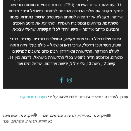
11) ועם איגוד השידור האירופי (EBU): נבחרת יורומיקס מוזמנת מדי שנה
לסקר מקרוב את שלבי הבחירה וההכנות לתחרות בישראל וביתר מדינות
אירופה, מקבלת אקרדיטציה למתחם העיתונאים הרשמי בתחרות עצמה,
משתתפת באירועים ובמסיבות רשמיות, ומראיינת את מיטב האמנים
והנציגים מרחבי אירופה – הישג ייחודי לכלי תקשורת ישראלי עצמאי
.
הצוות שלנו כולל כ-20 אנשי מקצוע, המשלבים כותבים, עורכים, כתבי
שטח, אנשי תוכן דיגיטלי, עורכי וידאו וסושיאל – כולם בעלי זיקה חזקה
לעולם המוזיקה, התקשורת והאירוויזיון. רבים מהם נחשבים לפרשנים
מומחים, ומוזמנים תדיר להופיע בכלי התקשורת בישראל, לרבות כאן 11,
קשת 12, רשת 13, גלי צה”ל, ידיעות אחרונות, ישראל היום ועוד.
עודכן לאחרונה בתאריך 24 ביוני 2025 04:28 על ידי
מערכת יורומיקס
אוקראינה באירוויזיון
,
חדשות
,
משתתפי עבר
אוקראינה
,
אוקראינה
באירוויזיון
,
חדשות
,
משתתפי עבר