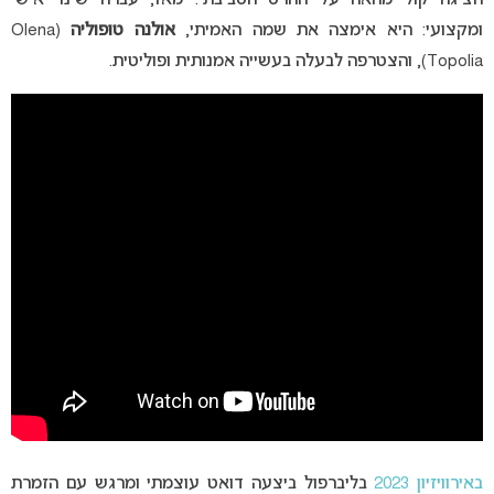
הציגה קול מחאה על ההרס הסביבתי. מאז, עברה שינוי אישי
ומקצועי: היא אימצה את שמה האמיתי,
אולנה טופוליה
(Olena
Topolia), והצטרפה לבעלה בעשייה אמנותית ופוליטית.
באירוויזיון 2023
בליברפול ביצעה דואט עוצמתי ומרגש עם הזמרת