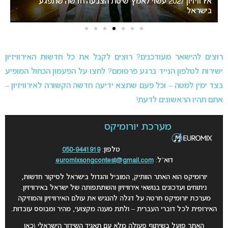
שה שתפגע
“אני צריכה לשתף אתכם במשהו חשוב”: הכרזתה של זוכ
האירוויזיון מסעירה את הרשת
רוצים להישאר מעודכנים? רוצים לקבל את כל חדשות האירוויזיון
ישירות לטלפון הנייד ברגע פרסומם? לחצו על הפעמון הכחול המופיע
בצד ימין למטה – וכל פעם שתצא ידיעה חדשה הקשורה לאירוויזיון –
אתם תהיו הראשונים לדעת!
מערכת יורומיקס
טלפון:
050-9441919
דוא”ל:
euromixsongcontest@gmail.com
יורומיקס הוא האתר הוותיק, המוביל והגדול בישראל לסיקור חדשות,
ניתוחים ועדכונים בנושאי אירוויזיון והשתתפותה של ישראל באירוויזיון.
מערכת יורומיקס חרטה על דגלה להנגיש את עולם האירוויזיון והמוזיקה
האירופית לכל דוברי העברית – ולתת מענה מקצועי, מהיר ומבוסס עובדות.
האתר פועל בשיתוף פעולה מלא עם תאגיד השידור הישראלי (כאן