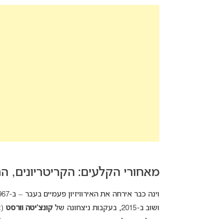
מאחורי הקלעים: הקריטריונים, ההיסטו
וינה כבר אירחה את האירוויזיון פעמיים בעבר –
ב-1967, לאחר זכייתו של
ושוב ב-2015, בעקבות ניצחונה של
קונצ’יטה וורסט
(Conchita Wurst) ב-2014.