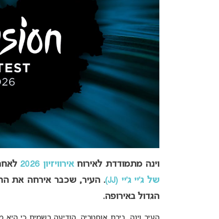
וינה מתמודדת לאירוח
אירוויזיון 2026
לאחר
של ג’יי ג’יי (JJ)
.
העיר, שכבר אירחה את התח
הגדול באירופה.
העיר וינה, בירת אוסטריה, הודיעה רשמית כי היא 