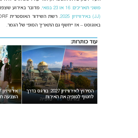
משני תאריכים: 16 או 23 במאי
. מדובר באירוע שצפוי
(JJ)
באירוויזיון 2025
באוגוסט – אז ייחשף גם התאריך הסופי של הגמר.
עוד כותרות:
יזיון 2027 בבולגריה: המחלוקת
המירוץ לאירוויזיון 2027: בורגס בדרך
חת בנקודת רתיחה
לחטוף לסופיה את האירוח
הצבעה חד