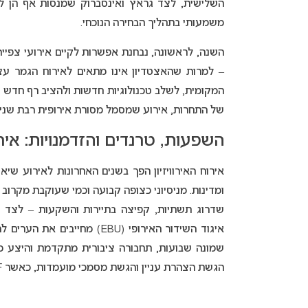
השלישית, לצד גראץ ואינסברוק שמנסות אף הן לז
משמעותי בתהליך הבחירה הנוכחי.
– למרות שהאצטדיון אינו מתאים לאירוח הגמר עצ
של התחרות, אירוע שמסמל מסורת אירופית רבת שני
השפעות, טרנדים והזדמנויות: אירוו
אירוח האירוויזיון הפך בשנים האחרונות לאירוע שי
ומדינות. מניסיוני כצופה קבועה וכמי שעוקבת מקרוב
שדרוג תשתיות, קפיצה בתיירות והשקעות – לצד א
שמונה שבועות, תחבורה ציבורית מתקדמת והיצע מל
הגשת הצהרת עניין והגשת מסמכי מועמדות, כאשר ORF שומרת על חשאיות עד ההכרזה הרשמית.