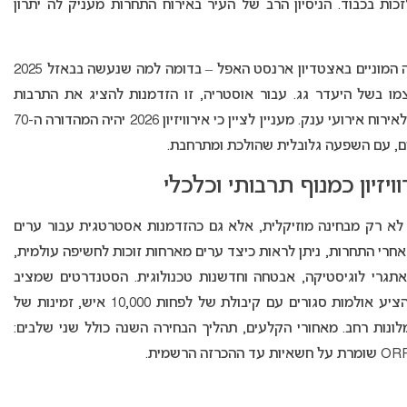
כות בכבוד.
הניסיון הרב של העיר באירוח התחרות מעניק לה יתרון
השנה, לראשונה, נבחנת אפשרות לקיים אירועי צפייה המוניים באצטדיון ארנסט האפל – בדומה למה שנעשה בבאזל 2025
מו בשל היעדר גג. עבור אוסטריה, זו הזדמנות להציג את התרבות
המקומית, לשלב טכנולוגיות חדשות ולהציב רף חדש לאירוח אירועי ענק. מעניין לציין כי אירוויזיון 2026 יהיה המהדורה ה-70
ם, עם השפעה גלובלית שהולכת ומתרחבת
.
יזיון כמנוף תרבותי וכלכלי
א לא רק מבחינה מוזיקלית, אלא גם כהזדמנות אסטרטגית עבור ערים
 אחרי התחרות, ניתן לראות כיצד ערים מארחות זוכות לחשיפה עולמית,
תגרי לוגיסטיקה, אבטחה וחדשנות טכנולוגית. הסטנדרטים שמציב
איגוד השידור האירופי (EBU) מחייבים את הערים להציע אולמות סגורים עם קיבולת של לפחות 10,000 איש, זמינות של
ונות רחב
.
מאחורי הקלעים, תהליך הבחירה השנה כולל שני שלבים: