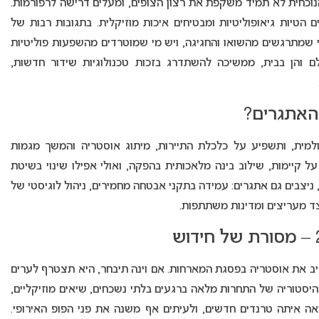
י השיטה הנוכחית לא תמיד משקפת את רצון הצופים, ומעלים דרישה לרפורמות.
 הטיות גיאופוליטיות ומבטיחים איכות מוזיקלית. בתגובות רבות של
עות מגוונות: יש מי שמתרגשים מהשואו והחגיגה, ויש מי שמוטרדים מהשפעות פוליטיות
 והן בבית, ממשיכה להשתדרג בזכות טכנולוגיות שידור חדשות,
האתגרים?
ית, ותשפיע על כלכלת התיירות, מיתוג אוסטריה והמשך מגמות
 קיימות, שילוב בינה מלאכותית בהפקה, ואולי אפילו שינוי בשיטת
יצבים גם אתגרים: עמידה בתקני אבטחה מחמירים, ניהול לוגיסטי של
ד מעריצים ומדינות משתתפות.
רת האירופית, ומציב את אוסטריה בפסגת המארחות. אם וינה תיבחר, היא תצטרף לערים
יסטוריה של התחרות מלאה ברגעים בלתי נשכחים, שיאים מוזיקליים,
ה איתה טרנדים חדשים, ולעיתים אף משנה את פני הפופ האירופי.