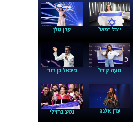
יובל רפאל
עדן גולן
נועה קירל
מיכאל בן דוד
עדן אלנה
נטע ברזילי