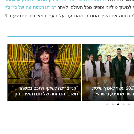
 למשוך מיליוני צופים מכל העולם, לאחר
זכייתו המפתיעה של
ג’יי ג’יי
. רשת השידור האוסטרית ORF פתחה את הליך המכרז, וההכרעה על העיר המארחת תתבצע ב-8
אירוויזיון 2027 עשוי לאמץ שיטת
“אני צריכה לשתף אתכם במשהו
שה שתפגע בישראל
חשוב”: הכרזתה של זוכת האירוויזיון
הת
מסעירה את הרשת
יש