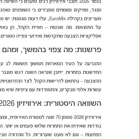
בגמר 2025. חובבי אירוויזיון רבים טוענים כ
מנגד, מפיקים ומומחים מסבירים כי השופטים מאזנים
מעריצים בקהילת EuroMix, עלו ד
על התוצאות
.
מה שבטוח – חוויית הקהל, הן באולם
אפליקציות הצבעה מתקדמות ואירועי צפייה המוניים.
פרשנות: מה צפוי בהמשך, ומהם 
ההכרעה על העיר המארחת תמשוך תשומת לב עולמ
החדשנות בתחרות. ייתכן שנראה השנה דגש מוגבר על
ההצבעה – בהתאם לדרישות הקהל. לצד ההזדמנויות, נ
עשרות אלפי מבקרים, והתמודדות עם ציפיות שיא מצ
השוואה היסטורית: אירוויזיון 2026 – מסורת של חידוש
אירוויזיון 2026 מסמן 70 שנה למסו
בודדות שאירחו את התחרות שלוש פעמים או יותר. הה
הפתעות – וגם לא מעט שערוריות. כל מהדורה מביא