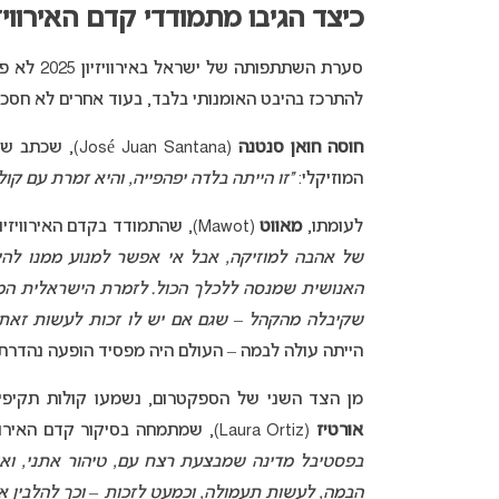
כיצד הגיבו מתמודדי קדם האירווי
סערת השתת
להתרכז בהיבט האומנותי בלבד, בעוד אחרים לא חסכו
חוסה חואן סנטנה
(Juan Santana
המוזיקלי:
“זו הייתה בלדה יפהפייה, והיא זמרת עם ק
לעומתו,
מאווט
(Mawot), שהתמודד בקדם האירוויזיון הספרדי של 2025, בחר בנימה מעורבת:
של אהבה למוזיקה, אבל אי אפשר למנוע ממנו להיות
האנושית שמנסה ללכלך הכול. לזמרת הישראלית המ
שקיבלה מהקהל – שגם אם יש לו זכות לעשות זאת,
הייתה עולה לבמה – העולם היה מפסיד הופעה נהדרת.
מן הצד השני של הספקטרום, נשמעו קולות תקיפים
אורטיז
(Laura Ortiz), שמתמחה בסיקור קדם האירוויזיון הספרדי, האשימה את ישראל בפשעי מלחמה וטענה כי
בפסטיבל מדינה שמבצעת רצח עם, טיהור אתני, ואי
הבמה, לעשות תעמולה, וכמעט לזכות – וכך להלבין 