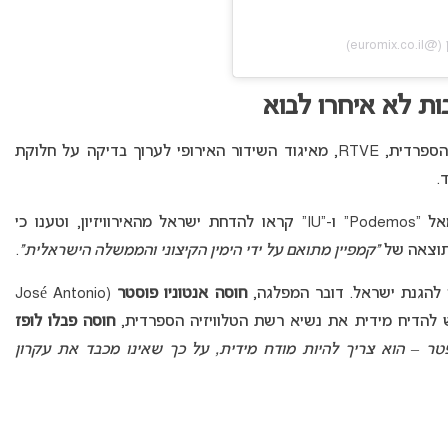
ות לא איחרו לבוא
בעקבות תוצאות ההצבעה, ביקשה רשת הטלוויזיה הספרדית, RTVE, מאיגוד השידור האירופי לערוך בדיקה על חלוקת
.
הסערה הפוליטית לא הסתיימה שם. מפלגות השמאל “Podemos” ו-“IU” קראו להדחת ישראל מהאירוויזיון, וטענו כי
תוצאה של
“קמפיין מתואם על ידי הימין הקיצוני והממשלה הישראלית”
.
חוסה אנטוניו פוסטר
(José Antonio
חוסה פבלו לופז
טר – הוא צריך להיות מודח מידית, על כך שאינו מכבד את עקרון