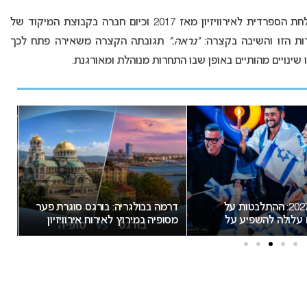
(Ana Maria Bordas), ראש המשלחת הספרדית לאירוויזיון מאז 2017 וכיום חברה בקבוצת המיקוד של
“נראה.”
תגובתה הקצרה משאירה פתח לכך
ויים מהותיים באופן שבו התחרות מנוהלת ומאורגנת.
אירוויזיון 2027: ההתלבטות על
דרמה בבולגריה: בורגס סוגרת פער
מאכ
 עלולה להשפיע על
מסופיה במירוץ לאירוח אירוויזיון
2027 לא ת
2027