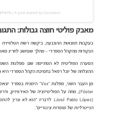
A post shared by Eurovision | אירוויזיון (@euromix.co.il)
מאבק פוליטי חוצה גבולות: התגוב
הנקודות מהקהל הספרדי – מהלך שנחשב לחריג מאוד
ההצלחה של יובל רפאל בתמיכת הקהל הספרדי היא 
מן העבר השני, מפלגת “Vox” הימנית בספרד יצאה להגנת ישראל. דובר המפלגה,
Fúster), מחה על הפוליטיזציה של האירוויזיון, ודרש להדיח מידית את נשיא רשת הטלוויזיה הספרדית,
(José Pablo López). לדבריו:
“הוא לא צריך להתפ
הנייטרליות של מוסדות ציבוריים”
.