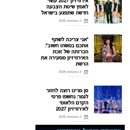
אירוויזיון 2027 עשוי
לאמץ שיטת הצבעה
חדשה שתפגע בישראל
5 באוגוסט 2026
שיטת ההצבעה החדשה שתוצג באירוויזיון אסיה מעלה סימני שאלה, האם אנחנו לקראת רפורמה בהצבעה גם באירוויזיון 2027? ואיך זה עשוי לפגוע בישראל? כל הפרטים בכתבה
“אני צריכה לשתף
אתכם במשהו חשוב”:
הכרזתה של זוכת
האירוויזיון מסעירה את
הרשת
4 באוגוסט 2026
לורין (Loreen), זוכת אירוויזיון 2012 ו-2023 דוחה את הופעותיה בחודשים הקרובים, וברשת כבר נשאלת השאלה אם היא תחזור לקדם האירוויזיון השוודי.
סן מרינו רוצה לחזור
לגמר: נחשפו פרטי
הקדם הלאומי
לאירוויזיון 2027
4 באוגוסט 2026
אחרי כישלונות רבים בהעפלה לגמר האירוויזיון, סן מרינו חושפת את פרטי הקדם הלאומי לאירוויזיון 2027 ומקווה להגיע לפסגה