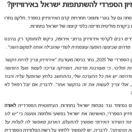
זיון הספרדי להשתתפות ישראל באירוויזיון?
פותה של ישראל באירוויזיון 2025 לא פסחה גם על בוגרי ותומכי תחרויות קדם האירוויזיון בספרד. חלקם בחרו
 ביקורת פוליטית חריפה כלפי קיומה של ישראל בתחרות.
José ), שכתב שירים רבים לקדמי אירוויזיון ברחבי אירופה, ביקש להתמקד רק בהיבט
ול מדהים שביצעה הופעה עוצמתית למדי שהובילה אותה למקום השני”
.
“אירוויזיון צריך להיות הקשר
 פוליטי, כי מעורבות מדינות. המוזיקה צריכה לעמוד מעל הזוהמה
דהימה יש את כל ההערכה שלי, בהתחשב בלחץ שהופעל עליה והבוז
 אולי צריך לעשות את זה בהקשר אחר”
. לדבריו, אם יובל רפאל לא
 במיוחד נגד נוכחות ישראל בתחרות. העיתונאית הספרדייה
לאורה
“יש לנו
גוד השידור האירופי ממשיך להתעלם. הארגון מאפשר לה לעלות על
את תדמיתה”
. לדבריה, יש להמשיך ללחוץ על רשת הטלוויזיה הספרדית