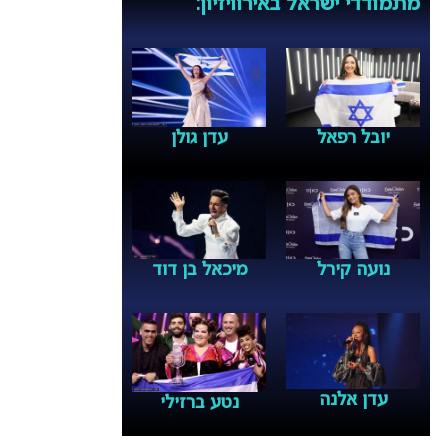
מתמודדי ישראל באירוויזיון:
יובל רפאל
עדן גולן
נועה קירל
מיכאל בן דוד
עדן אלנה
נטע ברזילי