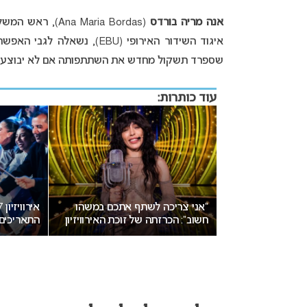
אנה מריה בורדס
איגוד השידור האירופי (EBU), נשאלה לגבי האפשרות הזו והשיבה בקצרה:
שספרד תשקול מחדש את השתתפותה אם לא יבוצעו שינ
עוד כותרות:
יזיון 2027 עשוי לאמץ שיטת
“אני צריכה לשתף אתכם במשהו
פגע בישראל
חשוב”: הכרזתה של זוכת האירוויזיון
התאריכים
מסעירה את הרשת
ישראל