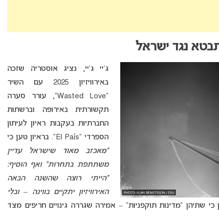
התבטא נגד ישראל
ג’יי ג’יי, נציג אוסטריה שזכה
באירוויזיון 2025 עם השיר
“Wasted Love”, עורר סערה
תקשורתית באירופה וברשתות
החברתיות בעקבות ראיון לעיתון
הספרדי “El País”. בראיון טען כי
“מאכזב מאוד שישראל עדיין
משתתפת בתחרות” ואף הוסיף:
“הייתי רוצה שהשנה הבאה
האירוויזיון יתקיים בווינה – ובלי
ען כי שתיהן “מדינות תוקפניות” – אמירה שגררה גינויים חריפים מצד