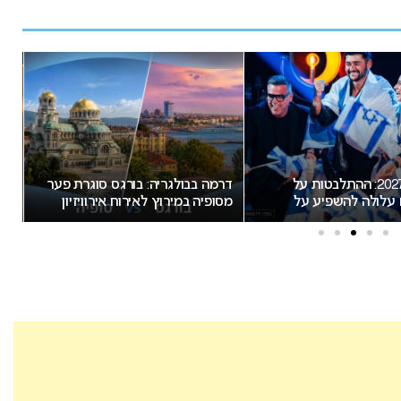
גריה: בורגס סוגרת פער
מאכזב: העיר המארחת של אירוויזיון
עו
רוץ לאירוח אירוויזיון
2027 לא תוכרז היום
פול