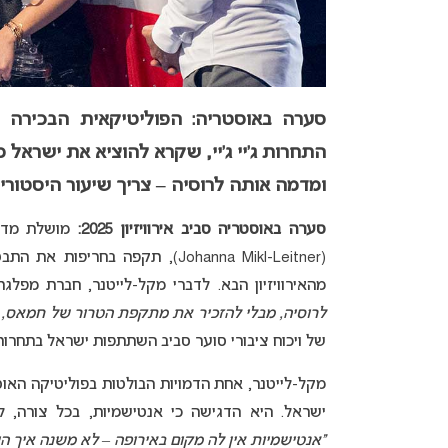
סערה באוסטריה: הפוליטיקאית הבכירה 
התחרות ג’יי ג’יי, שקרא להוציא את ישראל 
ומדמה אותה לרוסיה – צריך שיעור היסטוריה
סערה באוסטריה סביב אירוויזיון 2025:
מושלת מדינ
(Johanna Mikl-Leitner), תקפה בחריפות את התבטאויותיו של
מהאירוויזיון הבא. לדברי מקל-לייטנר, חברת מפלגת המ
לרוסיה, מבלי להזכיר את מתקפת הטרור של חמאס, צ
של ויכוח ציבורי סוער סביב השתתפות ישראל בתחרות ה
ישראל. היא הדגישה כי אנטישמיות, בכל צורה, ל
“אנטישמיות אין לה מקום באירופה – לא משנה איך היא