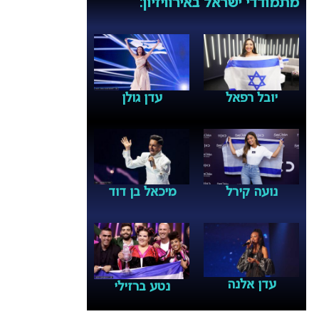
מתמודדי ישראל באירוויזיון:
יובל רפאל
עדן גולן
נועה קירל
מיכאל בן דוד
עדן אלנה
נטע ברזילי