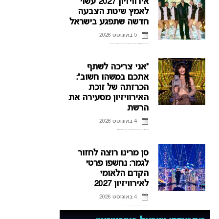
אירוויזיון 2027 עשוי
לאמץ שיטת הצבעה
חדשה שתפגע בישראל
5 באוגוסט 2026
שיטת ההצבעה החדשה שתוצג באירוויזיון אסיה מעלה סימני שאלה, האם אנחנו לקראת רפורמה בהצבעה גם באירוויזיון 2027? ואיך זה עשוי לפגוע בישראל? כל הפרטים בכתבה
“אני צריכה לשתף
אתכם במשהו חשוב”:
הכרזתה של זוכת
האירוויזיון מסעירה את
הרשת
4 באוגוסט 2026
לורין (Loreen), זוכת אירוויזיון 2012 ו-2023 דוחה את הופעותיה בחודשים הקרובים, וברשת כבר נשאלת השאלה אם היא תחזור לקדם האירוויזיון השוודי.
סן מרינו רוצה לחזור
לגמר: נחשפו פרטי
הקדם הלאומי
לאירוויזיון 2027
4 באוגוסט 2026
אחרי כישלונות רבים בהעפלה לגמר האירוויזיון, סן מרינו חושפת את פרטי הקדם הלאומי לאירוויזיון 2027 ומקווה להגיע לפסגה