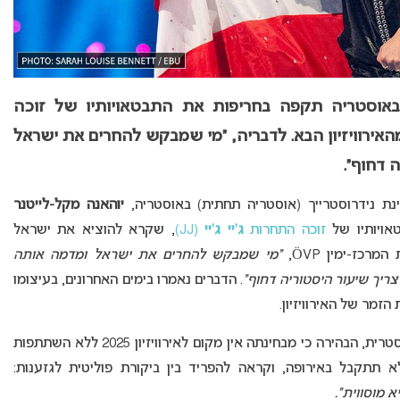
באוסטריה תקפה בחריפות את התבטאויותיו של זוכה
מהאירוויזיון הבא. לדבריה, “מי שמבקש להחרים את ישראל
 דחוף”.
ת נידרוסטרייך (אוסטריה תחתית) באוסטריה,
יוהאנה מקל-לייטנר
זוכה התחרות
ג’יי ג’יי
(JJ)
, שקרא להוציא את ישראל
רכז-ימין ÖVP,
“מי שמבקש להחרים את ישראל ומדמה אותה
ריך שיעור היסטוריה דחוף”
. הדברים נאמרו בימים האחרונים, בעיצומו
זמר של האירוויזיון.
מקל-לייטנר, אחת הדמויות הבולטות בפוליטיקה האוסטרית, הבהירה כי מבחינתה אין מקום לאירוויזיון 2025 ללא השתתפות
א תתקבל באירופה, וקראה להפריד בין ביקורת פוליטית לגזענות:
 מוסווית”.