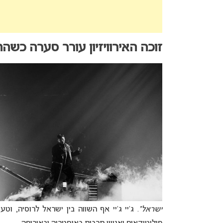
זוכה האירוויזיון עורר סערה כש
ישראל”
. ג’יי ג’יי אף השווה בין ישראל לרוסיה, וט