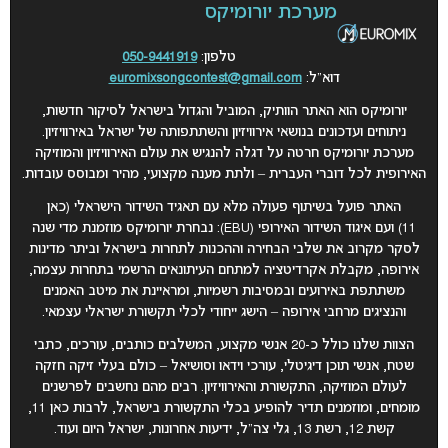
מערכת יורומיקס
טלפון:
050-9441919
דוא”ל:
euromixsongcontest@gmail.com
יורומיקס הוא האתר הוותיק, המוביל והגדול בישראל לסיקור חדשות,
ניתוחים ועדכונים בנושאי אירוויזיון והשתתפותה של ישראל באירוויזיון.
מערכת יורומיקס חרטה על דגלה להנגיש את עולם האירוויזיון והמוזיקה
האירופית לכל דוברי העברית – ולתת מענה מקצועי, מהיר ומבוסס עובדות.
האתר פועל בשיתוף פעולה מלא עם תאגיד השידור הישראלי (כאן
11) ועם איגוד השידור האירופי (EBU): נבחרת יורומיקס מוזמנת מדי שנה
לסקר מקרוב את שלבי הבחירה וההכנות לתחרות בישראל וביתר מדינות
אירופה, מקבלת אקרדיטציה למתחם העיתונאים הרשמי בתחרות עצמה,
משתתפת באירועים ובמסיבות רשמיות, ומראיינת את מיטב האמנים
והנציגים מרחבי אירופה – הישג ייחודי לכלי תקשורת ישראלי עצמאי
.
הצוות שלנו כולל כ-20 אנשי מקצוע, המשלבים כותבים, עורכים, כתבי
שטח, אנשי תוכן דיגיטלי, עורכי וידאו וסושיאל – כולם בעלי זיקה חזקה
לעולם המוזיקה, התקשורת והאירוויזיון. רבים מהם נחשבים לפרשנים
מומחים, ומוזמנים תדיר להופיע בכלי התקשורת בישראל, לרבות כאן 11,
קשת 12, רשת 13, גלי צה”ל, ידיעות אחרונות, ישראל היום ועוד.