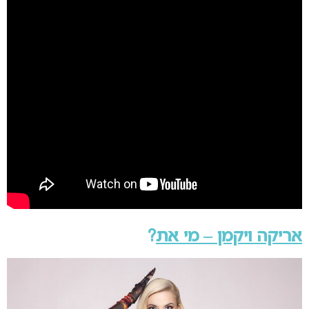
אריקה ויקמן – מי את
?