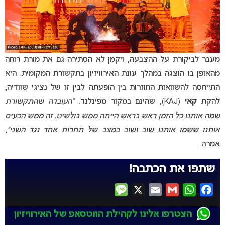
מעבר לביקורת על ההצבעה, ויקמן לא הסתירה גם את מורת רוחה
מהאופן בו הוצגה במהלך עונת האירוויזיון בתקשורת המקומית. היא
התייחסה להשוואות החוזרות בין הופעתה לבין זו של נציגי שוודיה,
להקת
קאי
(KAJ), שהינם במקור מפינלנד.
“העובדה שהתקשורת
שמה אותנו כל הזמן ראש בראש הייתה ממש בולשיט. זה ממש הכעיס
אותנו ששמו אותנו שוב ושוב במצב של תחרות אחד נגד השני”
,
אמרה.
שתפו את הכתבה!
Message
X
Email
Gmail
WhatsApp
Facebook
הצטרפו אלינו לקהילת הווטסאפ של האירוויזיון