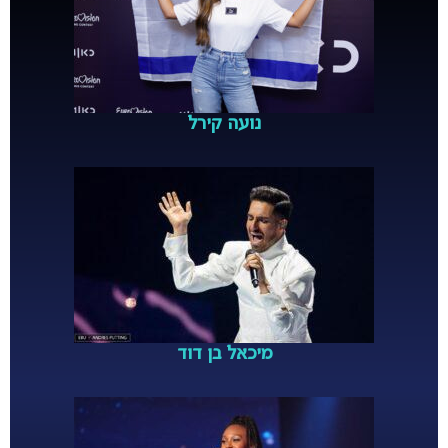
נועה קירל
מיכאל בן דוד