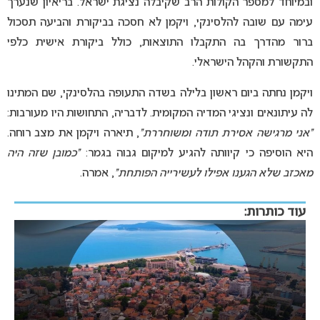
ובמיוחד למספר הקולות הרב שקיבלה נציגת ישראל. בריאיון שנערך
עימה עם שובה להלסינקי, ויקמן לא חסכה בביקורת והביעה תסכול
ברור מהדרך בה התקבלו התוצאות, כולל ביקורת אישית כלפי
התקשורת והקהל הישראלי.
ויקמן נחתה ביום ראשון בלילה בשדה התעופה בהלסינקי, שם המתינו
לה עיתונאים ונציגי המדיה המקומית. לדבריה, התחושות היו מעורבות:
“אני מרגישה אסירת תודה ומשוחררת”
, תיארה ויקמן את מצב רוחה.
היא הוסיפה כי קיוותה להגיע למיקום גבוה בגמר:
“כמובן שזה היה
מאכזב שלא הגענו אפילו לעשירייה הפותחת”
, אמרה.
עוד כותרות: