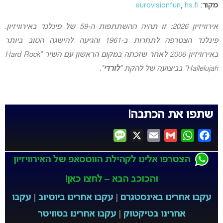
מקור:
hs.fi
,
eurovisionfun
אירוויזיון 2026: זו תהיה ההשתתפות ה-59 של פינלנד באירוויזיון.
פינלנד הצטרפה לתחרות ב-1961 והגיעה להישגה הטוב ביותר
באירוויזיון 2006 לאחר שזכתה במקום הראשון עם השיר “Hard Rock
Hallelujah” בביצועה של להקת “
לורדי
“.
שתפו את הכתבה!
Message
X
Email
Gmail
WhatsApp
Facebook
הצטרפו אלינו לקהילת הווטסאפ של האירוויזיון
והכוכב הבא – לחצו כאן!
עקבו אחרינו באינסטגרם
|
עקבו אחרינו ביוטיוב
|
עקבו
אחרינו בטיקטוק
|
עקבו אחרינו בטוויטר