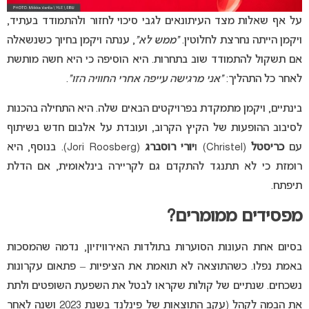
על אף שאלות מצד העיתונאים לגבי סיכוי לחזור ולהתמודד בעתיד,
ויקמן הייתה נחרצת לחלוטין.
“ממש לא”
, ענתה ויקמן בחיוך כשנשאלה
אם תשקול להתמודד שוב בתחרות. היא הוסיפה כי היא חשה מותשת
לאחר כל התהליך:
“אני מרגישה עייפה אחרי החוויה הזו”
.
בינתיים, ויקמן מתמקדת בפרויקטים הבאים שלה. היא התחילה בהכנות
לסיבוב ההופעות של הקיץ הקרוב, ועובדת על אלבום חדש בשיתוף
עם
כריסטל
(Christel) ו
יורי רוסברג
(Jori Roosberg). בנוסף, היא
רומזת כי לא תתנגד להתקדם גם לקריירה בינלאומית, אם הדלת
תיפתח.
מפסידים ממומרים?
בסיום אחת העונות הסוערות בתולדות האירוויזיון, נדמה שהמסכות
באמת נפלו. כשהתוצאה לא תואמת את הציפיות – פתאום עקרונות
נשכחים. שנתיים של קולות שקראו לבטל את השפעת השופטים ולתת
את הבמה לקהל (עקב התוצאות של פינלנד בשנת 2023 ושנה לאחר