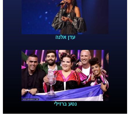
עדן אלנה
נטע ברזילי