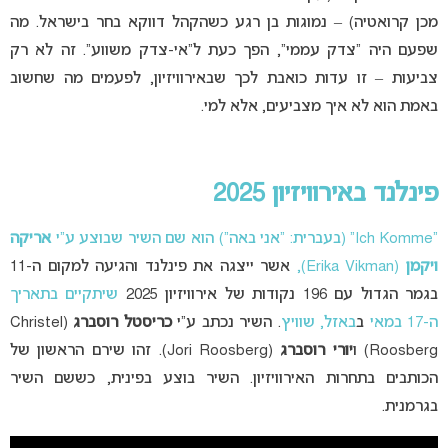
מכן קרואטיה) – נמוגות בן רגע כשהקהל דווקא בחר בישראל. מה
שפעם היה “צדק עממי”, הפך כעת ל”אי-צדק משווע”. זה לא רק
צביעות – זו עדות כואבת לכך שבאירוויזיון, לפעמים מה שחשוב
באמת הוא לא איך מצביעים, אלא למי.
פינלנד באירוויזיון 2025
“Ich Komme” (בעברית: “אני באה”) הוא שם השיר שבוצע ע”י
אריקה
ויקמן
(Erika Vikman),
אשר ייצגה את פינלנד והגיעה למקום ה-11
בגמר הגדול עם 196 נקודות של אירוויזיון 2025
שיתקיים בתאריך
ה-17 במאי
ב
באזל, שוויץ
. השיר נכתב ע”י
כריסטל רוסברג
(Christel
Roosberg) ו
יורי רוסברג
(Jori Roosberg). זהו שירם הראשון של
הכותבים בתחרות האירוויזיון. השיר בוצע בפינית, כששם השיר
בגרמנית.