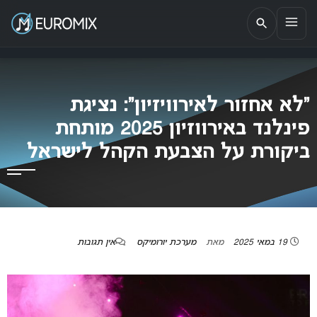
EUROMIX
אתר הבית של האירוויזיון בישראל
“לא אחזור לאירוויזיון”: נציגת
פינלנד באירווזיון 2025 מותחת
ביקורת על הצבעת הקהל לישראל
19 במאי 2025
מאת
מערכת יורומיקס
אין תגובות