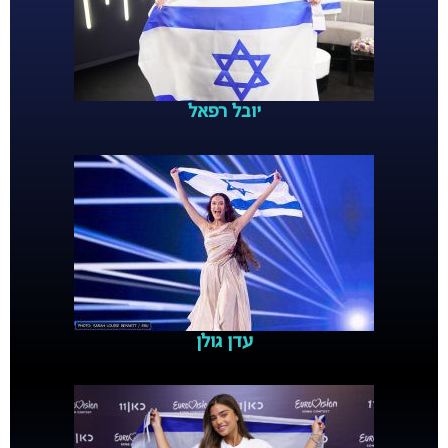
יובל רפאל
עדן גולן