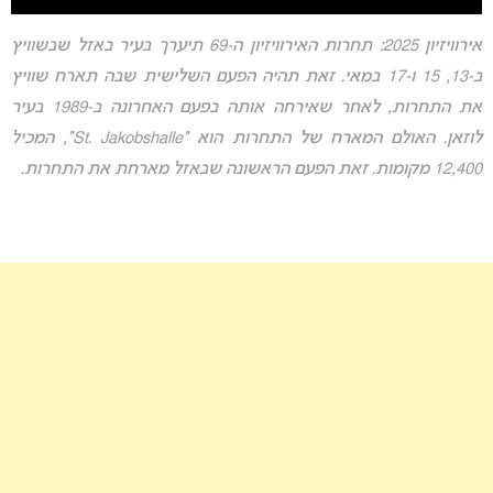
אירוויזיון 2025: תחרות האירוויזיון ה-69 תיערך בעיר באזל שבשוויץ
ב-13, 15 ו-17 במאי. זאת תהיה הפעם השלישית שבה תארח שוויץ
את התחרות, לאחר שאירחה אותה בפעם האחרונה ב-1989 בעיר
לוזאן. האולם המארח של התחרות הוא “St. Jakobshalle”, המכיל
12,400 מקומות. זאת הפעם הראשונה שבאזל מארחת את התחרות.