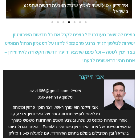
“אני צריכה לשתף אתכם במשהו חשוב”: הכרזתה של זוכת
האירוויזיון מסעירה את הרשת
י
רוצים להישאר מעודכנים? רוצים לקבל את כל חדשות האירוויזיון
ישירות לטלפון הנייד ברגע פרסומם? לחצו על הפעמון הכחול המופיע
בצד ימין למטה – וכל פעם שתצא ידיעה חדשה הקשורה לאירוויזיון –
אתם תהיו הראשונים לדעת!
אבי זייקנר
אימייל:
aviz1986@gmail.com
טלפון: 050-9441919
אבי זייקנר הוא עורך ראשי, יוצר תוכן, פרשן ומומחה
בינלאומי לענייני תחרות הזמר של האירוויזיון. אבי עוקב
אחרי התחרות כמעט 30 שנה, ובשבע השנים האחרונות משמש כעורך
הראשי והמייסד של אתר האירוויזיון הישראלי EuroMix – האתר הגדול ביותר
בישראל ובין המובילים בעולם בתחום האירוויזיון, עם למעלה מ-1.5 מיליון