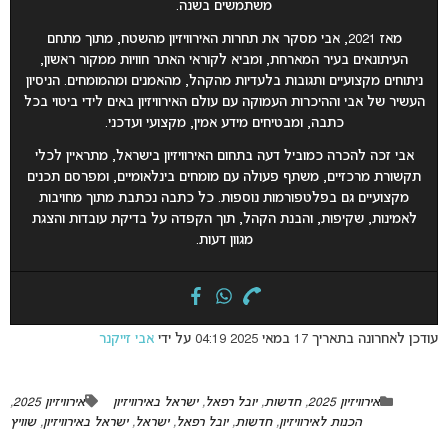
משתמשים בשנה.
מאז 2021, אבי מסקר את תחרות האירוויזיון מהשטח, מתוך מתחם
העיתונאים בעיר המארחת, ומביא לקוראי האתר חוויות ממקור ראשון,
ניתוחים מקצועיים ותגובות בלעדיות מהקהל, מהאמנים ומהמומחים. הניסיון
העשיר של אבי וההיכרות העמוקה עם עולם האירוויזיון באים לידי ביטוי בכל
כתבה, ומבטיחים מידע אמין, מקצועי ועדכני.
אבי זכה להכרה כמוביל דעה בתחום האירוויזיון בישראל, מתראיין לכלי
תקשורת מרכזיים, משתף פעולה עם מומחים בינלאומיים, ומפרסם תכנים
מקצועיים גם בפלטפורמות נוספות. כל כתבה נכתבת מתוך מחויבות
לאמינות, שקיפות, והבנת הקהל, תוך הקפדה על בדיקת עובדות והצגת
מגוון דעות.
עודכן לאחרונה בתאריך 17 במאי 2025 04:19 על ידי
אבי זייקנר
אירוויזיון 2025
,
חדשות
,
יובל רפאל
,
ישראל באירוויזיון
אירוויזיון 2025
,
הכנות לאירוויזיון
,
חדשות
,
יובל רפאל
,
ישראל
,
ישראל באירוויזיון
,
שוויץ