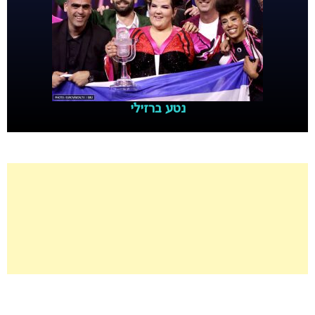
נטע ברזילי