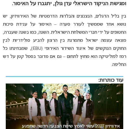
ומגישת הניקוד הישראלי עדן גולן, יתגברו על האיסור.
בין בליל הדגלים, הנצנצים והבלדות הדרמטיות של האירוויזיון, יש
נושא אחד שממשיך לעורר סערה – האיסור על ענידת סיכות
החטופים על ידי חברי המשלחת הישראלית. השנה, כמו בשנה שעברה,
מצאה עצמה ישראל מתמרנת בין הרצון להביע סולידריות לבין
החוקים הנוקשים של איגוד השידור האירופי (EBU), שמבחינתו כל
רמז לפוליטיקה הוא מחוץ לתחום – גם אם מדובר בסמל קטן על דש
החליפה.
עוד כותרות:
“אני צריכה לשתף אתכם במשהו חשוב”: הכרזתה של זוכת