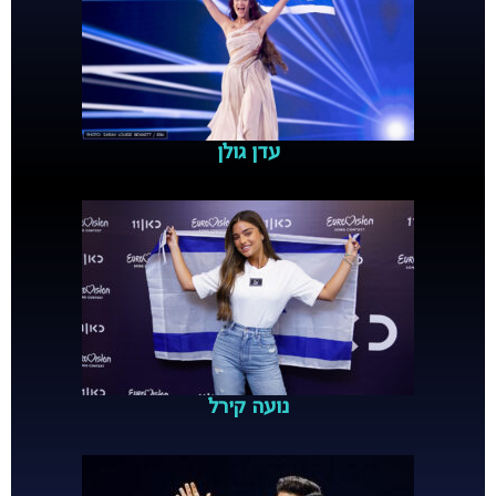
עדן גולן
נועה קירל