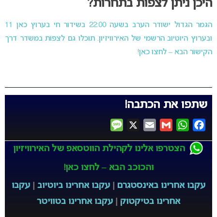
היכן ניתן לצפות בתחרות?
הגמר הגדול ישודר הערב בשעה 22:00 בשידור חי בערוץ כאן 11
ובערוץ היוטיוב הרשמי של האירוויזיון. תוכלו גם לצפות במשדר דרך
הקישור הבא – לחצו כאן!
שתפו את הכתבה!
Message
X
Email
Gmail
WhatsApp
Facebook
הצטרפו אלינו לקהילת הווטסאפ של האירוויזיון
והכוכב הבא – לחצו כאן!
עקבו אחרינו באינסטגרם
|
עקבו אחרינו ביוטיוב
|
עקבו
אחרינו בטיקטוק
|
עקבו אחרינו בטוויטר