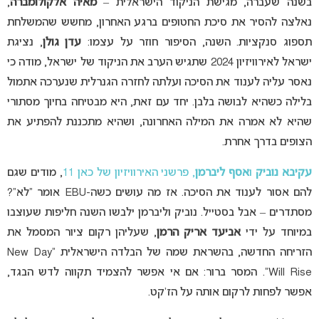
בשנה שעברה, מגישת הניקוד הישראלית –
מאיה אלקולומברה
,
נאלצה להסיר את סיכת החטופים ברגע האחרון, מחשש שהמשלחת
תספוג סנקציות. השנה, הסיפור חוזר על עצמו:
עדן גולן
, נציגת
ישראל לאירוויזיון 2024 שתגיש הערב את הניקוד של ישראל, מודה כי
נאסר עליה לענוד את הסיכה ועלתה לחזרה הגנרלית שנערכה אתמול
בלילה כשהיא לבושה בלבן. יחד עם זאת, היא מבטיחה בחיוך מסתורי
שהיא לא אמרה את המילה האחרונה, ושהיא מתכננת להפתיע את
הצופים בדרך אחרת.
עקיבא נוביק
ו
אסף ליברמן
, פרשני האירוויזיון של כאן 11
, מודים שגם
להם אסור לענוד את הסיכה. אז מה עושים כשה-EBU אומר “לא”?
מסתדרים – אבל בסטייל. נוביק וליברמן ילבשו השנה חליפות שעוצבו
במיוחד על ידי
אביעד אריק הרמן
, שעליהן רקום ציור המסמל את
הזריחה החדשה, בהשראת שמה של הבלדה הישראלית “New Day
Will Rise”. המסר ברור: אם אי אפשר להצמיד תקווה לדש הבגד,
אפשר לפחות לרקום אותה על הז’קט.