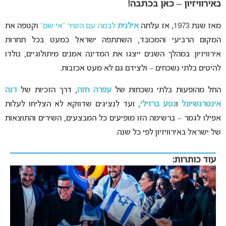
באירוויזיון – כאן בכתבה!
מאז שנת 1973, אז עלתה
אילנית
לבמה עם השיר “אי שם”
וקטפה את
המקום הרביעי והמכובד, השתתפה ישראל כמעט בכל תחרות
אירוויזיון. במהלך השנים ייצגו את המדינה אמנים מיתולוגיים, נולדו
להיטים בלתי נשכחים – ולצידם גם לא מעט אכזבות.
החל מהופעות בלתי נשכחות של
עפרה חזה
, דרך הזכיות של
דנה
אינטרנשיונל
ו
נטע ברזילי
, ועד לנציגים שדווקא לא הצליחו לעלות
אפילו לגמר – ברשימה הזו מופיעים כל המבצעים, השירים והתוצאות
של ישראל באירוויזיון לפי כל שנה.
עוד כותרות: