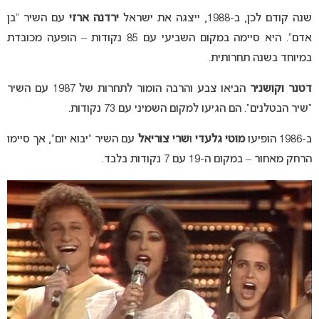
שנה קודם לכן, ב-1988, ייצגה את ישראל
ירדנה ארזי
עם השיר “בן
אדם”. היא סיימה במקום השביעי עם 85 נקודות – הופעה מכובדת
במיוחד בשנה תחרותית.
דטנר וקושניר
הביאו צבע והרבה הומור לתחרות של 1987 עם השיר
“שיר הבטלנים”. הם הגיעו למקום השמיני עם 73 נקודות.
ב-1986 הופיעו
מוטי גלעדי
ו
שרי צוריאל
עם השיר “יבוא יום”, אך סיימו
הרחק מאחור – במקום ה-19 עם 7 נקודות בלבד.