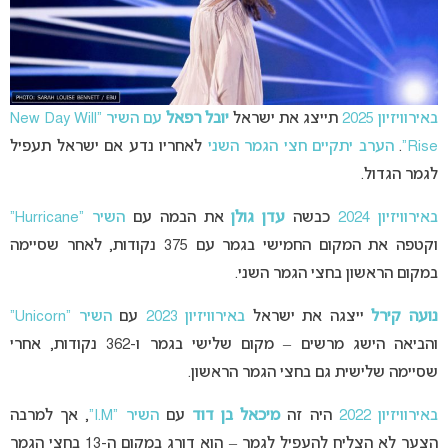
באירוויזיון 2025
תייצג את ישראל
יובל רפאל
עם השיר “New Day Will
Rise”
.
הערב יתקיים חצי הגמר השני
לאחריו נדע אם ישראל תעפיל
לגמר הגדול.
באירוויזיון 2024
כבשה
עדן גולן
את הבמה עם
השיר “Hurricane”
וקטפה את המקום החמישי בגמר עם 375 נקודות, לאחר שסיימה
במקום הראשון בחצי הגמר השני.
נועה קירל
ייצגה את ישראל
באירוויזיון 2023
עם
השיר “Unicorn”
והביאה הישג מרשים – מקום שלישי בגמר ו-362 נקודות, אחרי
שסיימה שלישית גם בחצי הגמר הראשון.
באירוויזיון 2022
היה זה
מיכאל בן דוד
עם
השיר “I.M”
, אך למרבה
הצער לא הצליח להעפיל לגמר – הוא דורג במקום ה-13 בחצי הגמר