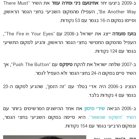
ב-2009 ביצעו יחד
אחינועם ניני
ו
מירה עווד
את השיר “There Must
Be Another Way”, העפילו מהמקום השביעי בחצי הגמר הראשון,
וסיימו במקום ה-16 בגמר עם 53 נקודות.
בועז מעודה
ייצג את ישראל ב-2008 עם “The Fire in Your Eyes”,
העפיל מהמקום החמישי בחצי הגמר הראשון, והגיע למקום התשיעי
בגמר עם 124 נקודות.
ב-2007 שלחה ישראל את להקת
טיפקס
עם “Push The Button”, אך
השיר סיים במקום ה-24 בחצי הגמר ולא העפיל לגמר.
הנציג ב-2006 היה אדי בטלר עם “זה הזמן”, שהגיע למקום ה-23
בגמר עם 4 נקודות בלבד.
ב-2005 הביאה
שירי מימון
את אחד ההישגים המרשימים ביותר עם
השיר “השקט שנשאר”
. היא סיימה במקום השביעי בחצי הגמר,
ובמקום הרביעי בגמר עם 154 נקודות.