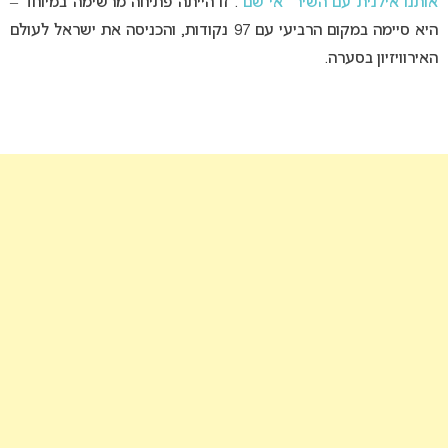
אותנו אילנית עם השיר “אי שם”
. זו הייתה פתיחה מרשימה במיוחד –
היא סיימה במקום הרביעי עם 97 נקודות, והכניסה את ישראל לעולם
האירוויזיון בסערה.