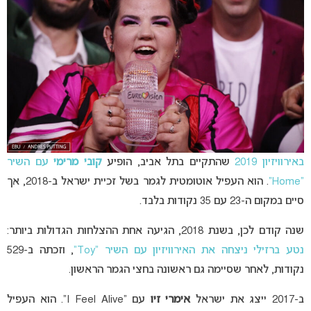
באירוויזיון 2019
שהתקיים בתל אביב, הופיע
קובי מרימי
עם השיר
“Home”
. הוא העפיל אוטומטית לגמר בשל זכיית ישראל ב-2018, אך
סיים במקום ה-23 עם 35 נקודות בלבד.
שנה קודם לכן, בשנת 2018, הגיעה אחת ההצלחות הגדולות ביותר:
נטע ברזילי ניצחה את האירוויזיון עם השיר “Toy”
, וזכתה ב-529
נקודות, לאחר שסיימה גם ראשונה בחצי הגמר הראשון.
ב-2017 ייצג את ישראל
אימרי זיו
עם “I Feel Alive”. הוא העפיל