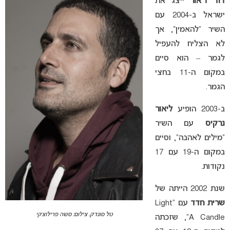
דוד ד’אור
ייצג את
ישראל ב-2004 עם
השיר “להאמין”, אך
לא הצליח להעפיל
לגמר – הוא סיים
במקום ה-11 בחצי
הגמר.
ב-2003 הופיע
ליאור
נרקיס
עם השיר
“מילים לאהבה”, וסיים
במקום ה-19 עם 17
נקודות.
שנת 2002 הייתה של
שרית חדד
עם “Light
טל סונדק. צילום: סשה פרילוצקי
A Candle”, שזכתה