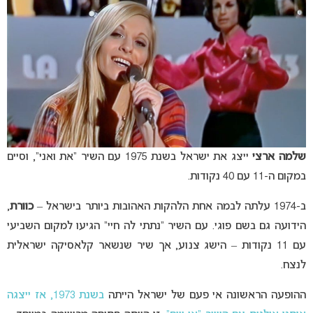
שלמה ארצי
ייצג את ישראל בשנת 1975 עם השיר “את ואני”, וסיים
במקום ה-11 עם 40 נקודות.
ב-1974 עלתה לבמה אחת הלהקות האהובות ביותר בישראל –
כוורת
,
הידועה גם בשם פוגי. עם השיר “נתתי לה חיי” הגיעו למקום השביעי
עם 11 נקודות – הישג צנוע, אך שיר שנשאר קלאסיקה ישראלית
לנצח.
ההופעה הראשונה אי פעם של ישראל הייתה
בשנת 1973, אז ייצגה