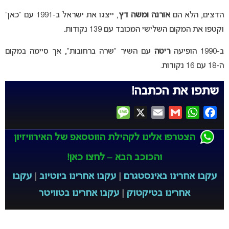
הדצים, הלא הם
אורנה ומשה דץ
, ייצגו את ישראל ב-1991 עם “כאן”
וקטפו את המקום השלישי המכובד עם 139 נקודות.
ב-1990 הופיעה
ריטה
עם השיר “שרה ברחובות”, אך סיימה במקום
ה-18 עם 16 נקודות.
שתפו את הכתבה!
Message
X
Email
Gmail
WhatsApp
Facebook
הצטרפו אלינו לקהילת הווטסאפ של האירוויזיון
והכוכב הבא – לחצו כאן!
עקבו אחרינו באינסטגרם
|
עקבו אחרינו ביוטיוב
|
עקבו
אחרינו בטיקטוק
|
עקבו אחרינו בטוויטר