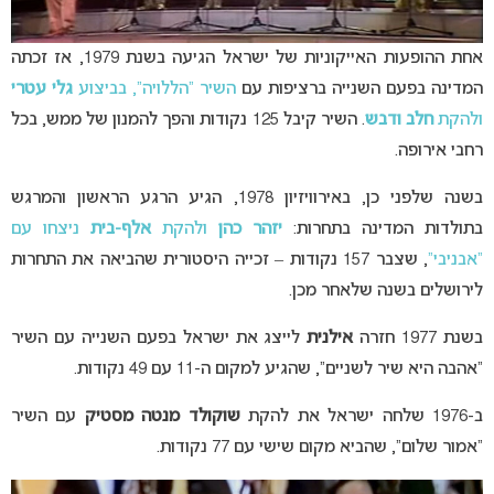
אחת ההופעות האייקוניות של ישראל הגיעה בשנת 1979, אז זכתה
המדינה בפעם השנייה ברציפות עם
השיר “הללויה”, בביצוע
גלי עטרי
ולהקת
חלב ודבש
. השיר קיבל 125 נקודות והפך להמנון של ממש, בכל
רחבי אירופה.
בשנה שלפני כן, באירוויזיון 1978, הגיע הרגע הראשון והמרגש
בתולדות המדינה בתחרות:
יזהר כהן
ולהקת
אלף-בית
ניצחו עם
“אבניבי”
, שצבר 157 נקודות – זכייה היסטורית שהביאה את התחרות
לירושלים בשנה שלאחר מכן.
בשנת 1977 חזרה
אילנית
לייצג את ישראל בפעם השנייה עם השיר
“אהבה היא שיר לשניים”, שהגיע למקום ה-11 עם 49 נקודות.
ב-1976 שלחה ישראל את להקת
שוקולד מנטה מסטיק
עם השיר
“אמור שלום”, שהביא מקום שישי עם 77 נקודות.