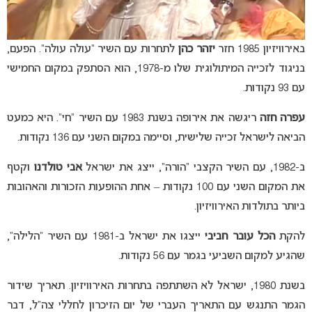
באירוויזיון 1985 חזר
יזהר כהן
לתחרות עם השיר “עולה עולה”. הפעם,
בניגוד לזכייה המיתולוגית שלו מ-1978, הוא הסתפק במקום החמישי
עם 93 נקודות.
עפרה חזה
ריגשה את אירופה בשנת 1983 עם השיר “חי”. היא כמעט
הביאה לישראל זכייה שלישית, וסיימה במקום השני עם 136 נקודות.
ב-1982, עם השיר הקצבי “הורה”, ייצג את ישראל
אבי טולדנו
וקטף
את המקום השני עם 100 נקודות – אחת ההופעות הזכורות והאהובות
ביותר בתולדות האירוויזיון.
להקת
הכל עובר חביבי
ייצגו את ישראל ב-1981 עם השיר “הלילה”,
שהגיע למקום השביעי בגמר עם 56 נקודות.
בשנת 1980, ישראל לא השתתפה בתחרות האירוויזיון. תאריך שידור
הגמר התנגש עם התאריך העברי של יום הזיכרון לחללי צה”ל, דבר