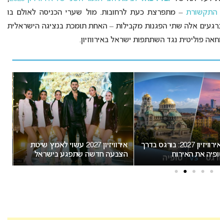
 התקשורת
– מתפרצת כעת לרחובות. מול שערי הכניסה לאולם בו
ברגעים אלה שתי הפגנות מקבילות – האחת תומכת בנציגה הישראלית
אה פוליטית נגד השתתפות ישראל באירווזיון.
אירוויזיון 2027 עשוי לאמץ שיטת
“אני צריכה לשתף אתכם במשהו
דשה שתפגע בישראל
חשוב”: הכרזתה של זוכת האירוויזיון
מסעירה את הרשת