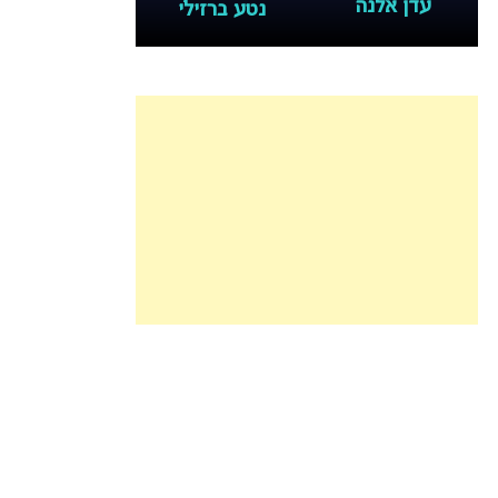
עדן אלנה
נטע ברזילי