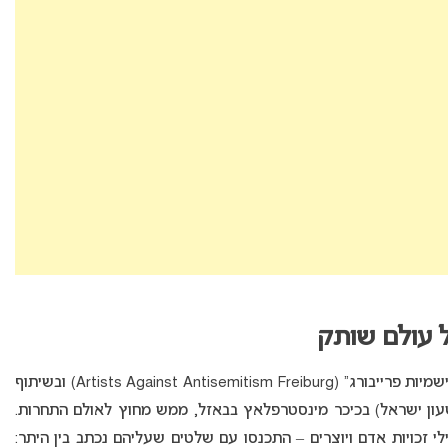
 עולם שותק
עצרת התמיכה ביובל רפאל, ביוזמת “אמנים נגד אנטישמיות פרייבורג” (Artists Against Antisemitism Freiburg) ובשיתוף
ת מקומיות שוויצריות, נפתחה בשעה 19:00 (שעון ישראל) בכיכר מינסטרפלאץ בבאזל, ממש מחוץ לאולם התחרות.
י זכויות אדם ויוצרים – התכנסו עם שלטים שעליהם נכתב בין היתר: