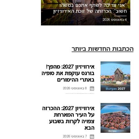
“אני צריכה לשתף אתכם במשהו
חשוב”: הכרזתה של זוכת האירוויזיון
מסעירה את הרשת
4 באוגוסט 2026
הכתבות החדשות ביותר
אירוויזיון 2027: מהפך!
בורגס עוקפת את סופיה
באתרי ההימורים
8 באוגוסט 2026
השבוע האחרון במירוץ לאירוח אירוויזיון 2027 היה רצוף בדחיות, שמועות והכחשות. מתוך חוסר הוודאות הזה, בורגס התוססת רושמת זינוק מדהים לראש טבלאות ההימורים ועוקפת את סופיה. האם עיר החוף, שהתחילה ...
אירוויזיון 2027: ההכרזה
על העיר המארחת
צפויה לקרות בשבוע
הבא
7 באוגוסט 2026