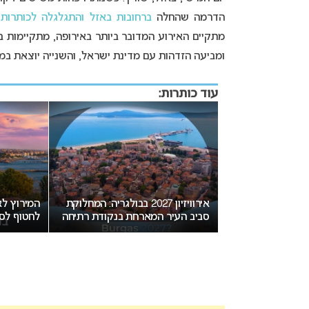
הדרמה שהחלה
ברחובות באזל והתגלגלה לכותרות
מתקיים האירוע המדובר ביותר באירופה, מתקיימות 
ומביעה הזדהות עם מדינת ישראל, והשנייה יוצאת במח
עוד כותרות:
יזיון 2027 בבולגריה: המחלוקת
המירוץ לאירוויזיון 2027: בורגס בדרך
חת בנקודת רתיחה
לחטוף לסופיה את האירוח
הצבעה ח