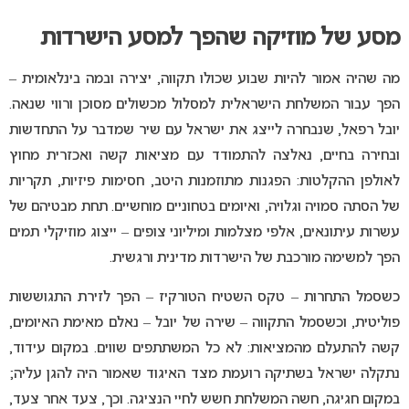
מסע של מוזיקה שהפך למסע הישרדות
מה שהיה אמור להיות שבוע שכולו תקווה, יצירה ובמה בינלאומית –
הפך עבור המשלחת הישראלית למסלול מכשולים מסוכן ורווי שנאה.
יובל רפאל, שנבחרה לייצג את ישראל עם שיר שמדבר על התחדשות
ובחירה בחיים, נאלצה להתמודד עם מציאות קשה ואכזרית מחוץ
לאולפן ההקלטות: הפגנות מתוזמנות היטב, חסימות פיזיות, תקריות
של הסתה סמויה וגלויה, ואיומים בטחוניים מוחשיים. תחת מבטיהם של
עשרות עיתונאים, אלפי מצלמות ומיליוני צופים – ייצוג מוזיקלי תמים
הפך למשימה מורכבת של הישרדות מדינית ורגשית.
כשסמל התחרות – טקס השטיח הטורקיז – הפך לזירת התגוששות
פוליטית, וכשסמל התקווה – שירה של יובל – נאלם מאימת האיומים,
קשה להתעלם מהמציאות: לא כל המשתתפים שווים. במקום עידוד,
נתקלה ישראל בשתיקה רועמת מצד האיגוד שאמור היה להגן עליה;
במקום חגיגה, חשה המשלחת חשש לחיי הנציגה. וכך, צעד אחר צעד,