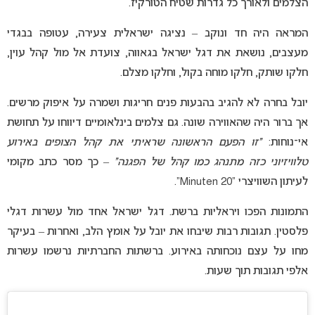
הצלמים ולאורך כל גדרות שטיח הטורקיז.
המראה היה חד ונוקב – נציגה ישראלית צעירה, עטופה בבגדי
מעצבים, נושאת את דגל ישראל בגאווה, צועדת אל מול קהל עוין,
חלקו שותק, חלקו מוחה בקול, וחלקו מצלם.
יובל בחרה לא להגיב בהבעות פנים חריגות ושמרה על איפוק מרשים.
אך ברור היה שהאווירה שונה. גם צלמים בינלאומיים דיווחו על תחושת
אי־נוחות:
“זו הפעם הראשונה שראיתי את קהל הצופים באירוע
טלוויזיוני כזה מתנהג כמו קהל של הפגנה”
– כך מסר כתב מקומי
לעיתון השוויצרי “20 Minuten”.
התמונות הפכו ויראליות ברשת. דגל ישראל אחד מול עשרות דגלי
פלסטין. תגובות רבות שיבחו את יובל על אומץ הלב, ואחרות – בעיקר
מחו על עצם נוכחותה באירוע. ברשתות החברתיות נרשמו עשרות
אלפי תגובות תוך שעות.