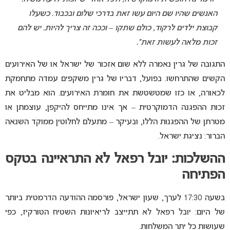
האנשים שהיו שם היום עשו זאת בדרכי שלום ובכבוד. כשעלו
קבוצת ילדים לרקוד, כולם שתקו – וככה זה צריך להיות. יש להם
זכות מלאה לעשות זאת”.
התגובה של גרין נאמרה ללא שום אזכור של ישראל או של האירועים
הקשים שהתרחשו. בפועל, דבריו של גרין משקפים עמדה מתחמקת
לכאורה, או כזו שמטשטשת את חומרת האירועים. הוא מבליט את
זכות ההפגנה הדמוקרטית – אך אינו מתייחס להיקפן, עוצמתן או
מטרתן של ההפגנות הללו, ובעיקר – מתעלם לחלוטין ממוקד השנאה
הברור: נציגת ישראל.
ההשלכות: יובל רפאל לא התראיינה בטקס
הפתיחה
בשעה 17:30 לערך, שעון ישראל, פורסמה ההודעה הדרמטית ביותר
של היום: יובל רפאל לא תתייצב לריאיונות השטיח הטורקיז, כפי
שעושות כל יתר המשלחות.