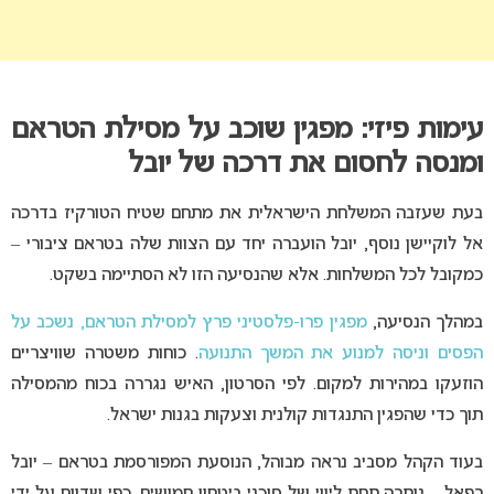
עימות פיזי: מפגין שוכב על מסילת הטראם
ומנסה לחסום את דרכה של יובל
בעת שעזבה המשלחת הישראלית את מתחם שטיח הטורקיז בדרכה
אל לוקיישן נוסף, יובל הועברה יחד עם הצוות שלה בטראם ציבורי –
כמקובל לכל המשלחות. אלא שהנסיעה הזו לא הסתיימה בשקט.
במהלך הנסיעה,
מפגין פרו-פלסטיני פרץ למסילת הטראם, נשכב על
הפסים וניסה למנוע את המשך התנועה
. כוחות משטרה שוויצריים
הוזעקו במהירות למקום. לפי הסרטון, האיש נגררה בכוח מהמסילה
תוך כדי שהפגין התנגדות קולנית וצעקות בגנות ישראל.
בעוד הקהל מסביב נראה מבוהל, הנוסעת המפורסמת בטראם – יובל
רפאל – נותרה תחת ליווי של סוכני ביטחון חמושים, כפי שדווח על ידי