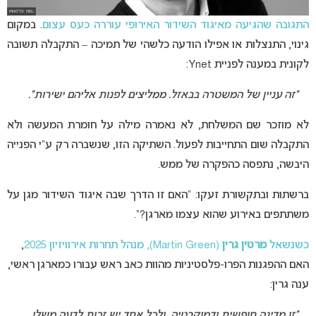
התגובה שהגיעה מאיגוד השידור האירופי עוררה כעס עצום
. במקום
גינוי, התנצלות או אפילו הודעה כלשהי של תמיכה – התקבלה תשובה
לקונית במענה לפניית Ynet:
“זה עניין של המשטרה בבאזל. ממליצים לפנות אליהם ישירות”.
לא מוזכר שם המשלחת, לא נאמרה מילה על חומרת המעשה ולא
התקבלה שום התחייבות לפעול. השתיקה הזו, שנשברה רק ע”י הפנייה
היבשה, נתפסה כהפקרה של ממש.
ברשתות ובתקשורת זעקו: “האם זו הדרך שבה איגוד השידור מגן על
משתתפים באירוע שהוא עצמו מארגן?”.
כשנשאל
מרטין גרין
(Martin Green), מנהל תחרות אירוויזיון 2025
,
האם ההפגנות הפרו-פלסטיניות מהוות כאב ראש עבורו כמארגן ראשי,
ענה גרין:
“זו מדינה חופשית ודמוקרטיה, ולכל אחד יש זכות לדעה משלו.