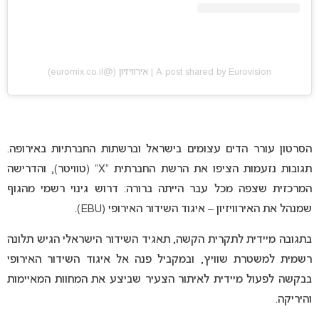
A post shared by Eurovision | אירוויזיון (@euromix.co.il)
הסרטון עורר הדים עצומים בישראל וברשתות החברתיות באירופה.
תגובות נזעמות הציפו את הרשת החברתית “X” (טוויטר), והדרישה
המרכזית שצפה מכל עבר הייתה ברורה: דרוש גינוי רשמי מהגוף
שמנהל את האירוויזיון – איגוד השידור האירופי (EBU).
בתגובה מיידית לתקרית הקשה, תאגיד השידור הישראלי הגיש תלונה
רשמית למשטרת שוויץ, ובמקביל פנה אל איגוד השידור האירופי
בבקשה לפעול מיידית לאיתור הצעיר שביצע את המחוות המאיימות
והיריקה.