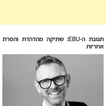
תגובת ה-EBU: שתיקה מהדהדת והסרת
אחריות