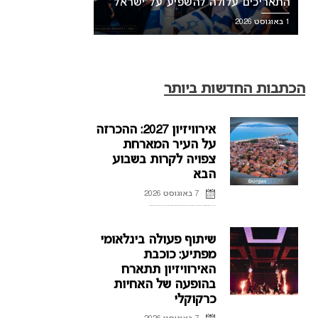
התאריכים עלולה להשפיע על ישראל
1 באוגוסט 2026
הכתבות החדשות ביותר
אירוויזיון 2027: ההכרזה
על העיר המארחת
צפויה לקרות בשבוע
הבא
7 באוגוסט 2026
ההכרזה על העיר המארחת של אירוויזיון 2027 בבולגריה, תתקיים על פי הדיווחים בשבוע הבא. רשת הטלוויזיה הבולגרית, BNT, מתייחסת לראשונה לפרסומים על חילוקי דעות עם ממשלת בולגריה על נושא בחירת ...
שיתוף פעולה בינלאומי
מפתיע: כוכבת
האירוויזיון תתארח
בהופעה של האחיות
כרקוקלי