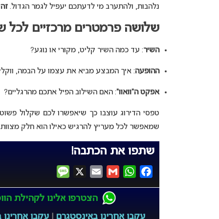
נלהבות, ולהתערב מי לדעתכם יעפיל לגמר הגדול.
זה 
שלושה פרמטרים מרכזיים לכל ש
השיר
: עד כמה השיר קליט, מקורי או נוגע?
ההופעה
: איך המבצע מביא את עצמו על הבמה, ווקלי
אפקט ה”וואוו”
: האם השילוב הפיל אתכם מהרגליים?
טפסי הדירוג עוצבו כך שיאפשרו לכם שקלול פשוט ו
שמאפשר לכל מעריץ להרגיש כאילו הוא חלק מצוות הש
שתפו את הכתבה!
Message
X
Email
Gmail
WhatsApp
Facebook
הצטרפו אלינו לקהילת הווטס
עקבו אחרינו באינסטגרם
|
עקבו אחרינו ב