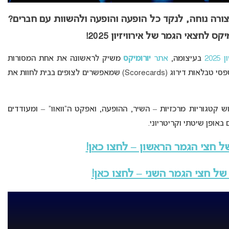
צורה נוחה, לנקד כל הופעה והופעה ולהשוות עם חברים?
 לחצאי הגמר של אירוויזיון 2025!
20
בעיצומה,
אתר
יורומיקס
משיק לראשונה את אחת המסורות
הפופולריות ביותר בקרב קהילת המעריצים – פרסום טפסי טבלאות דירוג (Scorecards) שמאפשרים לצופים בבית לחוות את
קטגוריות מרכזיות – השיר, ההופעה, ואפקט ה”וואוו” – ומעודדים
אופן שיטתי וקריטריוני.
ל חצי הגמר הראשון – לחצו כאן!
של חצי הגמר השני – לחצו כאן!