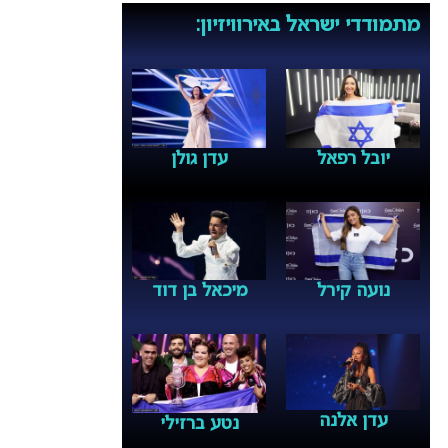
מתמודדי ישראל באירוויזיון:
יובל רפאל
עדן גולן
נועה קירל
מיכאל בן דוד
עדן אלנה
נטע ברזילי