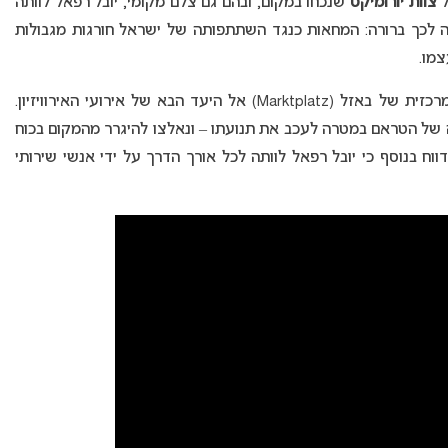
ל
צוות יורומיקס
שנכחו במקום, ובהם גם צלם מקומי, יובל רפאל לוותה
בה לכך ברורה: המחאות כנגד השתתפותה של ישראל חורגות מגבולות
צמו.
נציגת ישראל יובל רפאל הוסעה בטראם מהכיכר המרכזית של באזל (Marktplatz) אל היעד הבא של אירועי האירוויזיון.
 של הטראם במטרה לעכב את תנועתו – ונאלצו להיגרר מהמקום בכוח
ח בנוסף כי יובל רפאל לוותה לכל אורך הדרך על ידי אנשי שירותי