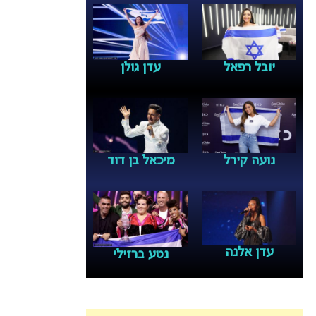
יובל רפאל
עדן גולן
נועה קירל
מיכאל בן דוד
עדן אלנה
נטע ברזילי