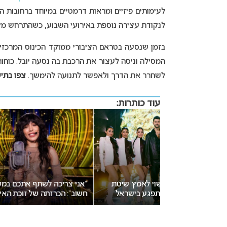
לעימותים פיזיים ומראות דרמטיים במיוחד ברחובות ה
לנקודת עצירה נוספת באירועי השבוע, כשהתרחש מקר
בזמן שנסעה בטראם הציבורי ממוקד הכינוס המרכזי 
המסילה וניסה לעצור את הרכבת בה נסעה יובל. כוחו
לשחרר את הדרך ולאפשר לתנועה להימשך.
צפו בתי
עוד כותרות:
ויזיון 2027 עשוי לאמץ שיטת
“אני צריכה לשתף אתכם במשהו
פגע בישראל
חשוב”: הכרזתה של זוכת האירוויזיון
התאריכים
מסעירה את הרשת
ישראל