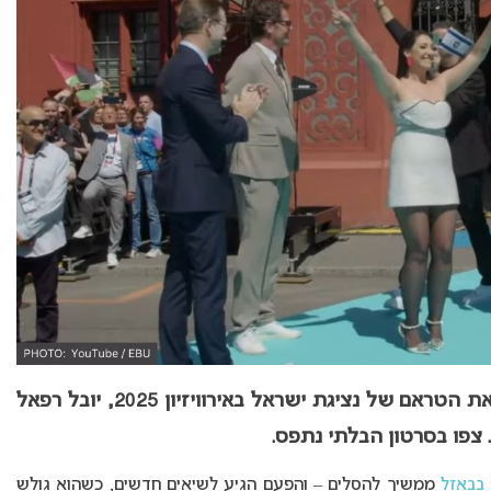
תמונות דרמטיות: מפגין פרו-פלסטיני חסם את הטראם של נציגת ישראל באירוויזיון 2025, יובל רפאל
 צפו בסרטון הבלתי נתפס.
ממשיך להסלים – והפעם הגיע לשיאים חדשים, כשהוא גולש