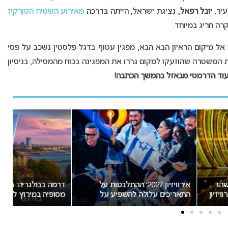
עיר.
יובל רפאל
, נציגת ישראל, הייתה בדרכה
מאירוע השטיח הטורקיז
ה חריג במיוחד.
אל מיקום הראיון הבא הבא, מפגין עטוף בדגל פלסטין נשכב על פסי
ת המשטרה שהוזעקו למקום גררו את המפגינה בכוח מהמסילה, בניסיון
עוד הדרמטי מבאזל בהמשך הכתבה!
אירוויזיון 2027: ההתלבטות על
דרמה בבולגריה: בורגס סוגרת פער
 עלולה להשפיע על
מסופיה במירוץ לאירוח אירוויזיון
2027