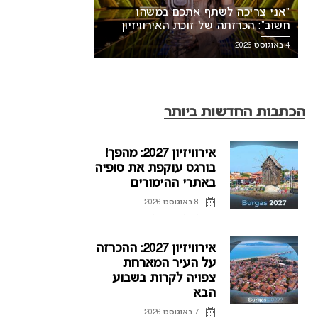
“אני צריכה לשתף אתכם במשהו
חשוב”: הכרזתה של זוכת האירוויזיון
מסעירה את הרשת
4 באוגוסט 2026
הכתבות החדשות ביותר
אירוויזיון 2027: מהפך!
בורגס עוקפת את סופיה
באתרי ההימורים
8 באוגוסט 2026
אירוויזיון 2027 עשוי לאמץ שיטת
“אני צריכה לשתף אתכם במשהו
השבוע האחרון במירוץ לאירוח אירוויזיון 2027 היה רצוף בדחיות, שמועות והכחשות. מתוך חוסר הוודאות הזה, בורגס התוססת רושמת זינוק מדהים לראש טבלאות ההימורים ועוקפת את סופיה. האם עיר החוף, שהתחילה ...
בעה חדשה שתפגע בישראל
חשוב”: הכרזתה של זוכת האירוויזיון
מסעירה את הרשת
אירוויזיון 2027: ההכרזה
על העיר המארחת
צפויה לקרות בשבוע
הבא
7 באוגוסט 2026