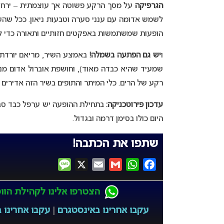
הגרפיקה
על מסך הרקע פשוטה אך עוצמתית – ירח ע
לשמש אדומה עם ענני סערה וטבעות ניאון. ככל שהשי
הופעות שמשתמשות באפקטים חזותיים ותאורה כדי לה
ו
יש גם הפתעה בשמלה!
באמצע השיר, מריאם יורדת 
שמעיד שהיא כבדה מאוד), וחושפת אוברול אדום מנ
רקע של הרים. כלי המיתר והתופים בשיר הזה אדירי
עדכון פירוטכניקה:
בתחילת ההופעה יש ערפל כבד סבי
היום כולו בסימן דרמה ובגדול.
שתפו את הכתבה!
Message
X
Email
Gmail
WhatsApp
Facebook
הצטרפו אלינו לקהילת הווטס
עקבו אחרינו באינסטגרם
|
עקבו אחרינו ב