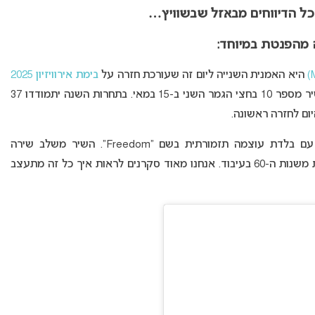
כל הדיווחים מבאזל שבשוויץ…
 מהפנטת במיוחד:
היא האמנית השנייה ליום זה שעורכת חזרה על
בימת אירוויזיון 2025
, עם השיר “Freedom”. היא תופיע כשיר מספר 10 בחצי הגמר השני ב-15 במאי. בתחרות השנה יתמודדו 37
יום לחזרה ראשונה.
הבאה בתור לעלות לחזרה היא מריאם מגאורגיה, עם בלדת עוצמה תזמורתית בשם “Freedom”. השיר משלב שירה
בגאורגית ובאנגלית, וקל להבחין בהשפעות מוזיקליות משנות ה-60 בעיבוד. אנחנו מאוד סקרנים לראות איך כל זה מתעצב