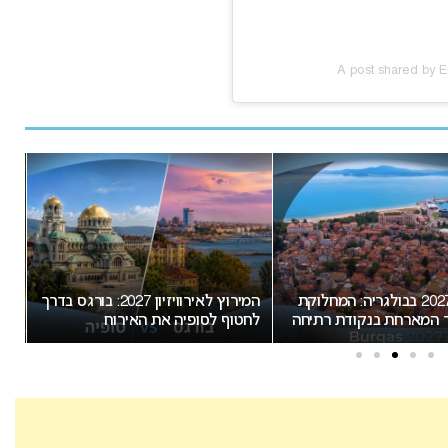
A post shared by E
אירוויזיון 2027 בבולגריה: המחלוקת
המירוץ לאירוויזיון 2027: בורגס בדרך
ר המארחת בנקודת רתיחה
לחטוף לסופיה את האירוח
הצ