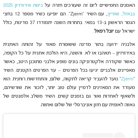
האמנים החמישיים ליום זה שעורכים חזרה על
בימת אירוויזיון 2025
בבאזל, שווייץ
, עם השיר “Zjerm”. הם יופיעו כשיר מספר 12 בחצי
הגמר הראשון ב-13 במאי. בתחרות השנה יתמודדו 37 מדינות, כולל
ישראל עם
יובל רפאל
.
אלבניה ידועה בתור מדינה ששומרת מאוד על זהותה האתנית
באירוויזיון – תאהבו או לא. והשנה, היא הולכת אתנית על כל הקופה,
כאשר שקודרה אלקטרוניקה בונים מופע אלבני מתוכנן היטב, כאשר
מאפיינים אלבניים יגיעו בכל הפרטים – עד הפרטים הקטנים. השיר
“
Zjerm
” נועד להעביר קריאה לתקווה, שלום, והתחדשות רוחנית. הוא
מעודד את המאזינים לדמיין עולם טוב יותר, לזכור את שורשיהם,
ולשאוף לאחדות ואור גם בזמנים קשים. השיר משלב אלמנטים של
גאווה לאומית עם חזון אוניברסלי של שלום ואחווה.