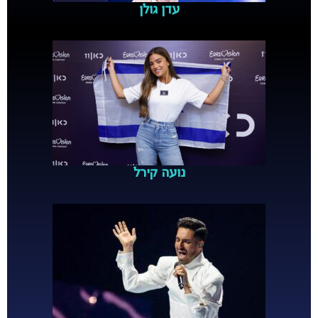
עדן גולן
נועה קירל