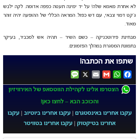
לא אחרת מאמא שלה! על יד ימינה תעטה כפפה אדומה. לקה ילבש
ג’קט דמוי צבאי, עם דש כפול. המראה הכללי של ההופעה יהיה זוהר
מאוד.
מבחינת פירוטכניקה – כשם השיר – תהיה אש למכביר, בעיקר
בתמונת המסגרת במהלך הפזמונים.
שתפו את הכתבה!
Message
X
Email
Gmail
WhatsApp
Facebook
הצטרפו אלינו לקהילת הווטסאפ של האירוויזיון
והכוכב הבא – לחצו כאן!
עקבו אחרינו באינסטגרם
|
עקבו אחרינו ביוטיוב
|
עקבו
אחרינו בטיקטוק
|
עקבו אחרינו בטוויטר