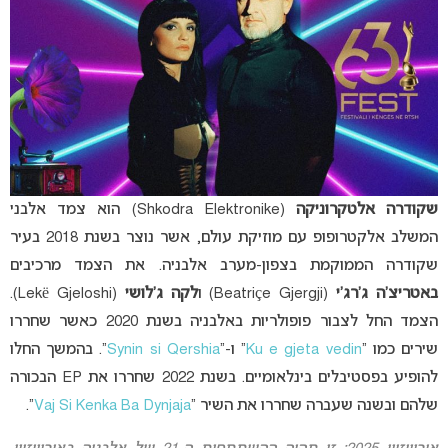
שקודרה אלטקרוניקה
(Shkodra Elektronike) הוא צמד אלבני
המשלב אלקטרופופ עם מוזיקת עולם, אשר נוצר בשנת 2018 בעיר
שקודרה הממוקמת בצפון-מערב אלבניה. את הצמד מרכיבים
באטריצ’ה ג’רג’י
(Beatriçe Gjergji) ו
לקה ג’לושי
(Lekë Gjeloshi).
הצמד החל לצבור פופולריות באלבניה בשנת 2020 כאשר שחררו
שירים כמו “
Ku e gjeta vedin
” ו-“
Synin si Qershia
“. בהמשך החלו
להופיע בפסטיבלים בינלאומיים. בשנת 2022 שחררו את EP הבכורה
שלהם ובשנה שעברה שחררו את השיר “
Vaj Si Kenka Ba Dynjaja
“.