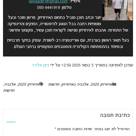
אימייל:
ilaygaist1@gmail.com
טלפון: 050-9441919
יוצר וכתב תוכן מוביל בתחום האירוויזיון, פרשן מוכר ובעל
מומחיות רחבה בכל הנוגע להיסטוריה, החוקים והדינמיקה
של התחרות. אהבתו לאירוויזיון מגישה לקוראיו תוכן עשיר, מקצועי וחדשני.
בעל תואר ראשון בערבית, עם אוריינטציה רב-לשונית. עוסק בחקר תרבויות
ובמיוחד בהתפתחות הקולינריה והמטבחים המקומיים ברחבי העולם.
עודכן לאחרונה בתאריך 5 במאי 2025 12:59 על ידי
ניצן אלירז
אירוויזיון 2025
,
אלבניה באירוויזיון
,
חדשות
אירוויזיון 2025
,
אלבניה
,
חדשות
כתיבת תגובה
האימייל לא יוצג באתר.
שדות החובה מסומנים
*