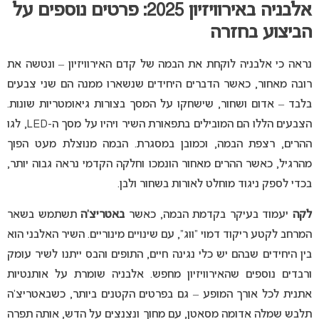
אלבניה באירוויזיון 2025: פרטים נוספים על
הביצוע בחזרה
נראה כי אלבניה לוקחת את הבמה של קדם האירוויזיון – ונטשה את
רובה מאחור, כאשר הדברים היחידים שנשארו ממנה הם שני צבעים
בלבד – אדום ושחור, שישחקו על המסך בצורות גיאומטריות שונות.
הצבעים הללו הם המובילים בתפאורת השיר ויהיו על מסך ה-LED, לגו
ההרים, רצפת הבמה, וכמובן במסגרת. הבמה מנוצלת מעט הפוך
מהרגיל, כאשר ההרים מאחור הונמכו וחלקה הקדמי נראה גבוה יותר,
בכדי לספק ניגוד מוחלט לאורות בשחור ולבן.
לקה
יעמוד בעיקר בקדמת הבמה, כאשר
באטריצ’ה
תשתמש בשאר
המרחב לקטע ריקוד דמוי “ווג”, עם שינויים מינוריים. השיר האלבני הוא
בין היחידים שבהם יש כלי נגינה חיים, התופים והבס ייתנו לשיר עומק
ורבדים נוספים שהאירוויזיון מחפש. אלבניה שומרת על אותנטיות
אתנית לכל אורך המופע – גם בפרטים הקטנים ביותר, כשבאטריצ’ה
תלבש שמלה אדומה מסאטן, עם מחוך ונצנצים על הדש, אותה תפרה