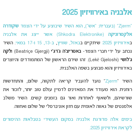
אלבניה באירוויזיון 2025
“Zjerm” (בעברית: “אש”), הוא השיר שיבוצע על ידי הצמד
שקודרה
אלקטרוניקה
(Shkodra Elektronike) אשר ייצג את אלבניה
ב
אירוויזיון 2025
שיתקיים ב
באזל, שוויץ
,
ב-13, 15 ו-17 במאי
. השיר
נכתב על ידי חברי הצמד-
באטריצ’ה ג’רג’י
(Beatriçe Gjergji) ו
לקה
ג’לושי
(Lekë Gjeloshi). זהו שירם הראשון של המתמודדים והיוצרים
באירוויזיון והוא מבוצע בשפה האלבנית.
השיר “
Zjerm
” נועד להעביר קריאה לתקווה, שלום, והתחדשות
רוחנית. הוא מעודד את המאזינים לדמיין עולם טוב יותר, לזכור את
שורשיהם, ולשאוף לאחדות ואור גם בזמנים קשים. השיר משלב
אלמנטים של גאווה לאומית עם חזון אוניברסלי של שלום ואחווה.
בימים אלה מדורגת אלבניה במקום העשירי בטבלאות ההימורים
לקראת אירוויזיון 2025.