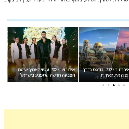
ו אליה למשלחת הישראלית לשוויץ. המידע נחשף באתר וואלה ומעורר עניין רב בקרב
אירוויזיון 2027 עשוי לאמץ שיטת
“אני צריכה לשתף אתכם במש
הצבעה חדשה שתפגע בישראל
חשוב”: הכרזתה של זוכת האירווי
מסעירה את הרשת