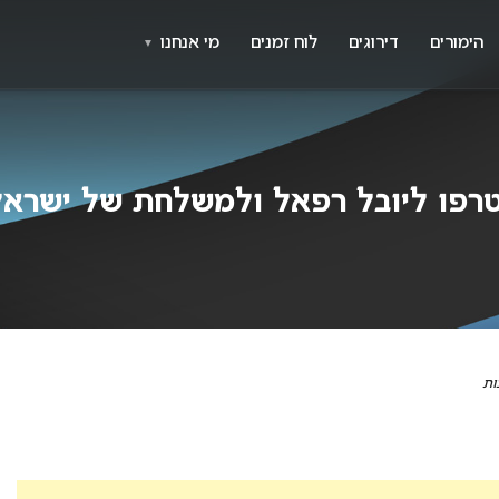
X
א
הימורים
דירוגים
לוח זמנים
מי אנחנו
▼
ו ליובל רפאל ולמשלחת של ישראל לאירוו
ות