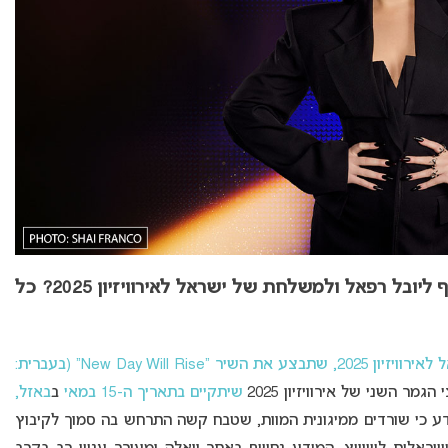
תוספת יוצאת דופן: איזה חיזוק מרגש יצטרף ליובל רפאל ולמשלחת של ישראל לאירוויזיון 2025? כל
, נציגת ישראל לאירוויזיון 2025, שתבצע את השיר “New Day Will Rise” (בעברית:
שיתקיים בתאריך ה-15 במאי
ב
באזל,
ע כי שורדים ממיגונית המוות, שטבח קשה התרחש בה סמוך לקיבוץ