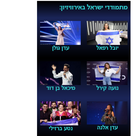
מתמודדי ישראל באירוויזיון:
עדן גולן
יובל רפאל
נועה קירל
מיכאל בן דוד
עדן אלנה
נטע ברזילי