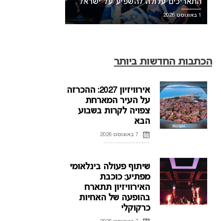
התאריכים עלולה להשפיע על ישראל
1 באוגוסט 2026
הכתבות החדשות ביותר
אירוויזיון 2027: ההכרזה
על העיר המארחת
צפויה לקרות בשבוע
הבא
7 באוגוסט 2026
ההכרזה על העיר המארחת של אירוויזיון 2027 בבולגריה, תתקיים על פי הדיווחים בשבוע הבא. רשת הטלוויזיה הבולגרית, BNT, מתייחסת לראשונה לפרסומים על חילוקי דעות עם ממשלת בולגריה על נושא בחירת ...
שיתוף פעולה בינלאומי
מפתיע: כוכבת
האירוויזיון תתארח
בהופעה של האחיות
כרקוקלי