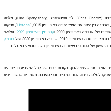
רדס
(Chris Chordz),
לין שפנגסברג
(Line Spangsberg),
מלתה
Heroes
“,
מרקוס
קפריסין באירוויזיון 2023
, ו
מלאני
דנמרק
ירם הראשון של הכותבים שיתחרה באירוויזיון. השיר מבוצע באנגלית.
 הומוריסטי שצפוי לגרוף נקודות רבות של קהל המצביעים. יחד עם
ניקו למלטה דירוג גבוה. מרבית חברי מערכת מאמינים שהשיר יגיע