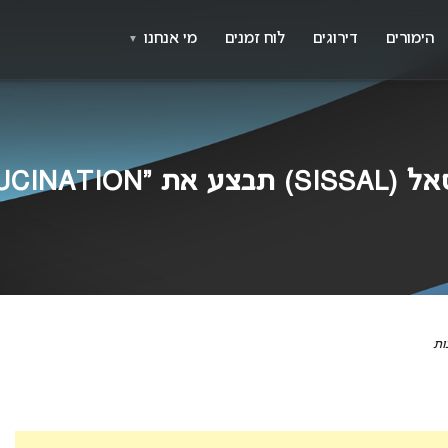
X
א
הימורים
דירוגים
לוח זמנים
מי אנחנו
▼
ות