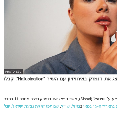
דנמרק אירוויזיון 2025: סיסאל (Sissal) תייצג את דנמרק באירוויזיון עם השיר “Hallucination”. קבלו
סיסאל
(Sissal), אשר תייצג את דנמרק כשיר מספר 11 בסדר
אריך ה-15 במאי
ב
באזל, שוויץ
,
שם תפגוש את נציגת ישראל,
יובל