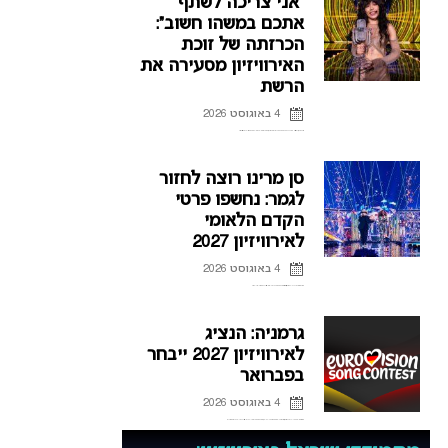
“אני צריכה לשתף
אתכם במשהו חשוב”:
הכרזתה של זוכת
האירוויזיון מסעירה את
הרשת
4 באוגוסט 2026
לורין (Loreen), זוכת אירוויזיון 2012 ו-2023 דוחה את הופעותיה בחודשים הקרובים, וברשת כבר נשאלת השאלה אם היא תחזור לקדם האירוויזיון השוודי.
סן מרינו רוצה לחזור
לגמר: נחשפו פרטי
הקדם הלאומי
לאירוויזיון 2027
4 באוגוסט 2026
אחרי כישלונות רבים בהעפלה לגמר האירוויזיון, סן מרינו חושפת את פרטי הקדם הלאומי לאירוויזיון 2027 ומקווה להגיע לפסגה
גרמניה: הנציג
לאירוויזיון 2027 ייבחר
בפברואר
4 באוגוסט 2026
אחרי שנים של אכזבות על הבמה האירופית, גרמניה מנסה למצוא את הנוסחה להצלחה, וחושפת פרטים חדשים על הקדם לאירוויזיון 2027 ועל תהליך בחירת הנציג הבא.