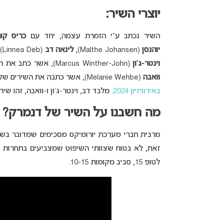
יוצרי השיר:
השיר נכתב ע”י הזמרת עצמה, יחד עם
כריס קו
יוהנסן
(Malthe Johansen),
לינאה דב
(Linnea Deb), שכתבה בין היתר את השיר הזוכה באירוויזיון 2015, “
וינטר-ג’ון
(Marcus Winther-John), אשר כתב את השירים של אנדורה באירוויזיון 2009 ו
וואבה
(Melanie Wehbe), אשר כתבה את השירים של דנמרק ובריטניה באירוויזיון 2019, שוודיה באירוויזיון 2020 ושל
באירוויזיון 2024
. מלבד דב, וינטר-ג’ון ו-וואבה, זהו ש
מה חשבנו על השיר של דנמרק?
מרבית חברי מערכת יורומיקס מסכימים שמדובר בשיר
זאת, לא בטוח שצוותי השיפוט שמצביעים בתחרות יע
לטופ 15, סביב מקומות 10-15.