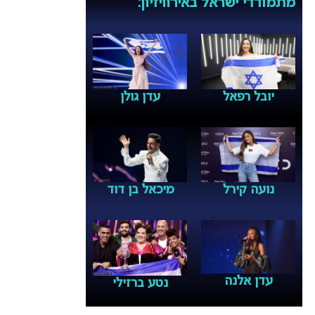
מתמודדי ישראל באירוויזיון:
יובל רפאל
עדן גולן
נועה קירל
מיכאל בן דוד
עדן אלנה
נטע ברזילי