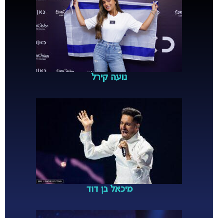
נועה קירל
מיכאל בן דוד