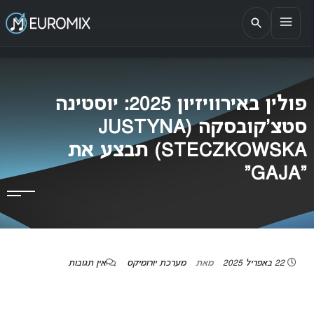
EUROMIX
אתר הבית של האירוויזיון בישראל
פולין באירוויזיון 2025: יוסטינה
סטצ’קובסקה (JUSTYNA
STECZKOWSKA) תבצע את
“GAJA”
22 באפריל 2025
מאת
מערכת יורומיקס
אין תגובות