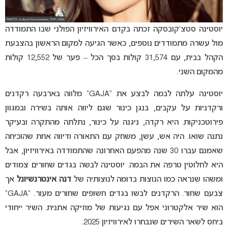
יוסטינה סטצ’קובסקה זכתה בקדם האירוויזיון הפולני שבו התמודדה
מול עשרה מתמודדים נוספים, כאשר הגיעה למקום הראשון בהצבעת
הקהל בבית, עם 31,574 קולות בסך הכל – פער של 12,552 קולות
מהמקום השני.
יוסטינה עלתה לבמה לבצע את “GAJA” מלווה בארבעה רקדנים
ורקדניות על עקבים, בנגן כינור שגם ליווה אותה בשירה ובמגוון
פירוטכניקות. היא רקדה, ניגנה על כינור, נתלתה מהתקרה ובעיקר
נתנה שואו. היה אש, עשן, משחק עם התאורה ודיווה אחת שהוכיחה
שאמנם עברו 30 שנה מהפעם האחרונה שהתמודדה באירוויזיון, אבל
היא לחלוטין טרפה את הבמה. יוסטינה לבשה בגדים שחורים צמודים
ומשהו שנראה כמו הנוצות בדומה לנוצותיה של
דנה אינטרנשיונל
אך
צבעם שחור. הרקדנים לבשו בגדים חשופים שחורים מעור. “GAJA”
הוא שיר אלקטרוני אפל עם נגיעות של מוזיקה אתנית. השיר ייחודי
ביחס לשאר השירים שנבחרו לאירוויזיון 2025.