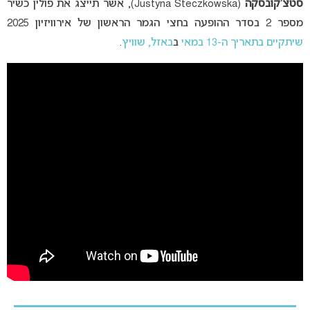
סטצ’קובסקה
(Justyna Steczkowska), אשר תייצג את פולין כשיר
מספר 2 בסדר ההופעה בחצי הגמר הראשון של אירוויזיון 2025
שיתקיים בתאריך ה-13 במאי
ב
באזל, שוויץ
.