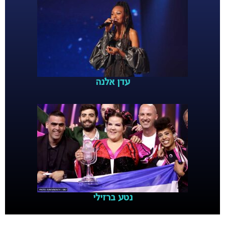
עדן אלנה
נטע ברזילי