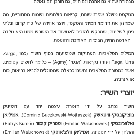
מבהירה שהיא גם אהבה וגם חיים, גם חורבן וגם גאולה.
הטקסט משלב שפות שונות, קריאות פולחניות ושמות מסתוריים, מה
שמחזק את הדימוי המיתי והטקסי, ויוצר אווירה של כוח קדום ובלתי
ניתן לשליטה, שמבקש להזכיר לאנושות את השורש ממנו היא נולדה
– האדמה החיה, הבוכייה, האוהבת והזועמת.
המילים הסלאביות העתיקות שמופיעות בסוף השיר (כמו Zargo,
Raga, Urra ועוד) נקראות “אגמי” (Agmy) – כלומר לחשים קסומים,
אשר במסורת הסלאבית נחשבו ככאלה שמסוגלים להביא בריאות, כוח
או אנרגיה.
יוצרי השיר:
השיר נכתב על ידי הזמרת עצמה יחד עם
דומיניק
בוצ׳קובסקי-וויטאשק
(Dominic Buczkowski-Wojtaszek),
אמיליאן
ואלוצ׳ובסקי
(Emilian Waluchowski) ו
פטריק קומור
(Patryk Kumór)
והולחן על ידי יוסטינה,
אמיליאן וולצ׳אוסקי
(Emilian Waluchowski)