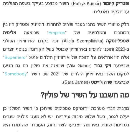
ו
פטריק קיומור
(Patryk Kumór). השיר מבוצע בעיקר בשפה הפולנית
עם חלקים באנגלית.
חלק מיוצרי השיר כתבו בעבר שירים לתחרות: דומיניק ופטריק היו בין
הכותבים והמלחינים של “
Empires
” שביצעה
אליסיה
שמפלינסקה
(Alicja Szemplińska) וזכה בקדם האירוויזיון הפולני
ב-2020 ותוכנן להופיע באירוויזיון שבוטל בשל הקורונה. בנוסף יוצרים
אלה היו אחראים על הזוכה של אירוויזיון הילדים 2019 “
Superhero
”
שביצעה
ויקי גבור
(Viki Gabor) שייצגה את פולין. הם גם הגיעו
למקום השני באירוויזיון הילדים של 2021 שם השיר “
Somebody
”
שביצעה
שרה ג׳יימס
(Sara James).
מה חשבנו על השיר של פולין?
מרבית חברי מערכת יורומיקס מסכימים שייתכן כי השיר הפולני כן
יעלה לגמר, בשל שלוש סיבות עיקריות: יש לא מעט פולנים שגרים
במדינות שונות באירופה ויצביעו לשיר הזה, העובדה שהזמרת היא