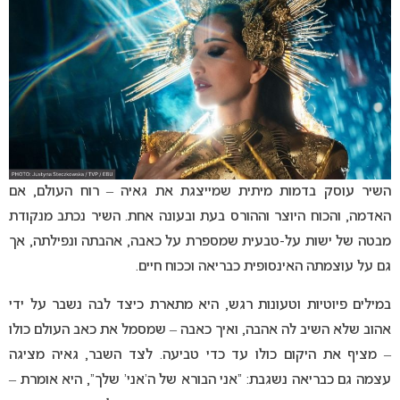
השיר עוסק בדמות מיתית שמייצגת את גאיה – רוח העולם, אם
האדמה, והכוח היוצר וההורס בעת ובעונה אחת. השיר נכתב מנקודת
מבטה של ישות על-טבעית שמספרת על כאבה, אהבתה ונפילתה, אך
גם על עוצמתה האינסופית כבריאה וככוח חיים.
במילים פיוטיות וטעונות רגש, היא מתארת כיצד לבה נשבר על ידי
אהוב שלא השיב לה אהבה, ואיך כאבה – שמסמל את כאב העולם כולו
– מציף את היקום כולו עד כדי טביעה. לצד השבר, גאיה מציגה
עצמה גם כבריאה נשגבת: “אני הבורא של ה’אני’ שלך”, היא אומרת –