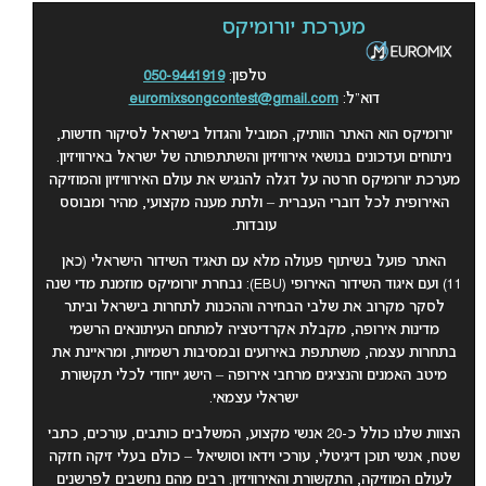
מערכת יורומיקס
טלפון:
050-9441919
דוא”ל:
euromixsongcontest@gmail.com
יורומיקס הוא האתר הוותיק, המוביל והגדול בישראל לסיקור חדשות,
ניתוחים ועדכונים בנושאי אירוויזיון והשתתפותה של ישראל באירוויזיון.
מערכת יורומיקס חרטה על דגלה להנגיש את עולם האירוויזיון והמוזיקה
האירופית לכל דוברי העברית – ולתת מענה מקצועי, מהיר ומבוסס
עובדות.
האתר פועל בשיתוף פעולה מלא עם תאגיד השידור הישראלי (כאן
11) ועם איגוד השידור האירופי (EBU): נבחרת יורומיקס מוזמנת מדי שנה
לסקר מקרוב את שלבי הבחירה וההכנות לתחרות בישראל וביתר
מדינות אירופה, מקבלת אקרדיטציה למתחם העיתונאים הרשמי
בתחרות עצמה, משתתפת באירועים ובמסיבות רשמיות, ומראיינת את
מיטב האמנים והנציגים מרחבי אירופה – הישג ייחודי לכלי תקשורת
ישראלי עצמאי
.
הצוות שלנו כולל כ-20 אנשי מקצוע, המשלבים כותבים, עורכים, כתבי
שטח, אנשי תוכן דיגיטלי, עורכי וידאו וסושיאל – כולם בעלי זיקה חזקה
לעולם המוזיקה, התקשורת והאירוויזיון. רבים מהם נחשבים לפרשנים