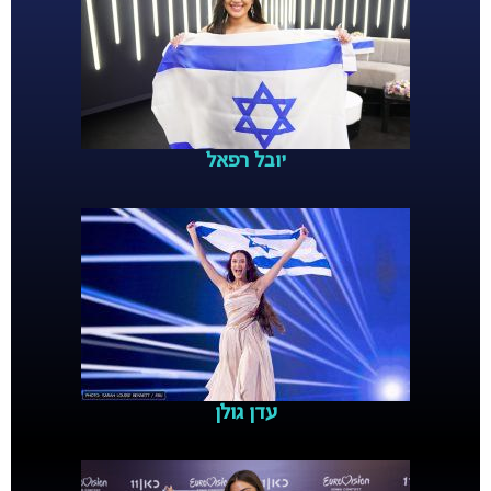
יובל רפאל
עדן גולן