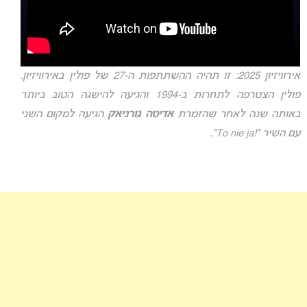
אירוויזיון 2025: זו תהיה ההשתתפות ה-27 של פולין באירוויזיון.
פולין הצטרפה לתחרות ב-1994 והגיעה להישגה הטוב ביותר
באותה שנה לאחר שהזמרת
אדיטה גורניאק
הגיעה למקום השני
עם השיר “!To nie ja”.