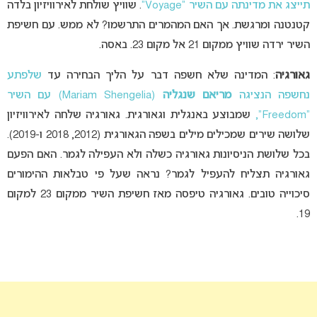
תייצג את מדינתה עם השיר “Voyage”
. שוויץ שולחת לאירוויזיון בלדה
קטנטנה ומרגשת. אך האם המהמרים התרשמו? לא ממש. עם חשיפת
השיר ירדה שוויץ ממקום 21 אל מקום 23. באסה.
גאורגיה
: המדינה שלא חשפה דבר על הליך הבחירה עד
שלפתע
נחשפה הנציגה
מריאם שנגליה
(Mariam Shengelia) עם השיר
“Freedom”,
שמבוצע באנגלית וגאורגית. גאורגיה שלחה לאירוויזיון
שלושה שירים שמכילים מילים בשפה הגאורגית (2012, 2018 ו-2019).
בכל שלושת הניסיונות גאורגיה כשלה ולא העפילה לגמר. האם הפעם
גאורגיה תצליח להעפיל לגמר? נראה שעל פי טבלאות ההימורים
סיכוייה טובים. גאורגיה טיפסה מאז חשיפת השיר ממקום 23 למקום
19.