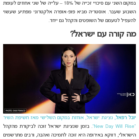
במקום השני עם סיכויי זכייה של 18% – עלייה של שני אחוזים לעומת
השבוע שעבר. אוסטריה מביא פופ-אופרה אלקטרוני מפתיע שעשוי
להעפיל לטעמם של השופטים והקהל גם ייחד.
מה קורה עם ישראל?
יובל רפאל
, נציגת ישראל, אוחזת במקום השלישי מאז חשיפת השיר
“New Day Will Rise”
. בזמן שנציגת ישראל זוכה לביקורת מהקהל
הישראלי, דווקא באירופה היא זוכה לתמיכה ואהבה, ורבים מתרשמים