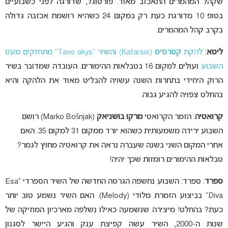
שקהל המהמרים התאכזב מאוד. פורטוגל, שדורגה לפני כשבועיים
בטופ 10 מדורגת כעת רק במקום 24 כשהיא רושמת אכזבה גדולה
בקרב קהל המהמרים.
ליטא
:
להקת
קטרסיס
(Katarsis) והשיר “Tavo akys” מתחזקים מעט
השבוע
ועולים למקום 16 בטבלאות ההימורים. העובדה שמדובר בשיר
הרוק היחידי בתחרות השנה עשויה להבליט מאוד את הלהקה והיא
בהחלט צפויה להגיע גבוה.
קרואטיה
: הזמר הקרואטי
מרקו בושניאק
(Marko Bošnjak) רושם
השבוע ירידה משמעותית כשהוא יורד ממקום 31 למקום 35. האם
אחרי המקום השני בשנה שעברה נראה את קרואטיה מחוץ לגמר?
טבלאות ההימורים רומזות שכך יהיה!
ספרד
: ספרד: השבוע נחשפה הגרסה החדשה של השיר הספרדי “Esa
Diva” בביצוע הזמרת מלודי (Melody). האם השיר נשמע טוב יותר
כעת? בהחלט! מיצירה שנשמעה כאילו נשלפה מארכיון המוזיקה של
שנות ה-2000, השיר עשה קפיצת ענק והגיע היישר לסגנון