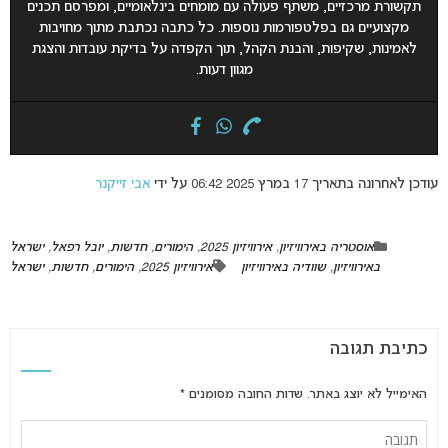
תקשורת מרכזיים, משתף פעולה עם מומחים בינלאומיים, ומפרסם תכנים
מקצועיים גם בפלטפורמות נוספות. כל כתבה נכתבת מתוך מחויבות
לאמינות, שקיפות, והבנת הקהל, תוך הקפדה על בדיקת עובדות והצגת
מגוון דעות.
עודכן לאחרונה בתאריך 17 במרץ 2025 06:42 על ידי
אבי זייקנר
אוסטריה באירוויזיון
,
אירוויזיון 2025
,
הימורים
,
חדשות
,
יובל רפאל
,
ישראל
באירוויזיון
,
שוודיה באירוויזיון
אירוויזיון 2025
,
הימורים
,
חדשות
,
ישראל
כתיבת תגובה
האימייל לא יוצג באתר.
שדות החובה מסומנים
*