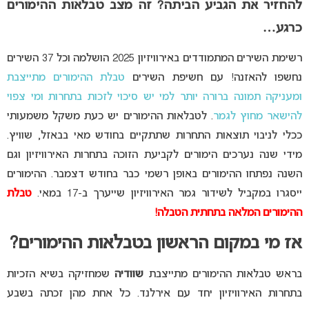
להחזיר את הגביע הביתה? זה מצב טבלאות ההימורים
כרגע…
רשימת השירים המתמודדים באירוויזיון 2025 הושלמה וכל 37 השירים
נחשפו להאזנה! עם חשיפת השירים
טבלת ההימורים מתייצבת
ומעניקה תמונה ברורה יותר למי יש סיכוי לזכות בתחרות ומי צפוי
להישאר מחוץ לגמר
. לטבלאות ההימורים יש כעת משקל משמעותי
ככלי לניבוי תוצאות התחרות שתתקיים בחודש מאי בבאזל, שוויץ.
מידי שנה נערכים הימורים לקביעת הזוכה בתחרות האירוויזיון וגם
השנה נפתחו ההימורים באופן רשמי כבר בחודש דצמבר. ההימורים
ייסגרו במקביל לשידור גמר האירוויזיון שייערך ב-17 במאי.
טבלת
ההימורים המלאה בתחתית הטבלה!
אז מי במקום הראשון בטבלאות ההימורים?
בראש טבלאות ההימורים מתייצבת
שוודיה
שמחזיקה בשיא הזכיות
בתחרות האירוויזיון יחד עם אירלנד. כל אחת מהן זכתה בשבע