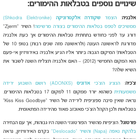
שינויים נוספים בטבלאות ההימורים:
אלבניה
:
הצמד
שקודרה אלקטרוניקה
(Shkodra Elektronike)
ממשיכים לטפס בטלאות ההימורים בצורה מרשימה
! השיר “Zjerm”
דורג עד לפני כחודש בתחתית טבלאות ההימורים אך כעת אלבניה
מדורגת לראשונה העונה (ולראשונה מזה שנים רבות) בטופ 10 של
הטבלאות! המיקום הגבוה ביותר אליו הגיע אלבניה באירוויזיון אי-פעם
הוא המקום החמישי (2012) – האם אלבניה תצליח השנה לשבור את
השיא שלה?
צ’כיה
:
הנציג הצ’כי
אדוניס
(ADONXS) רושם השבוע ירידה
משמעותית
כשהוא יורד ממקום 11 למקום 17 בטבלאות ההימורים.
נראה שאין סיבה ספציפית לירידה של השיר “Kiss Kiss Goodbye”
בטבלאות ולכן הקהל הצ’כי מאוכזב מאוד מהירידה הפתאומית.
פורטוגל
: הציפיות מהשיר הפורטוגזי השנה היו גבוהות, אך עם הבחירה
בלהקת נאפה (Napa) והשיר “Deslocado”
בקדם האירוויזיון, נראה