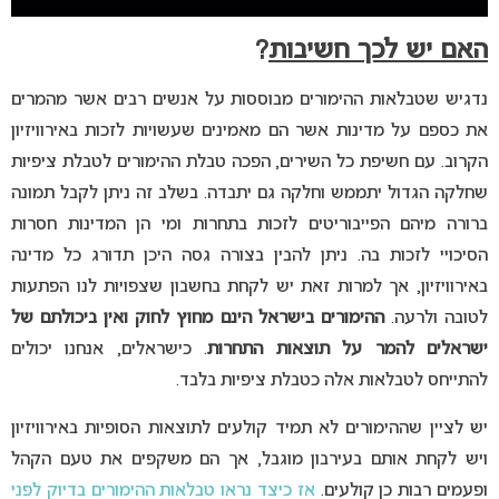
האם יש לכך חשיבות
?
נדגיש שטבלאות ההימורים מבוססות על אנשים רבים אשר מהמרים
את כספם על מדינות אשר הם מאמינים שעשויות לזכות באירוויזיון
הקרוב. עם חשיפת כל השירים, הפכה טבלת ההימורים לטבלת ציפיות
שחלקה הגדול יתממש וחלקה גם יתבדה. בשלב זה ניתן לקבל תמונה
ברורה מיהם הפייבוריטים לזכות בתחרות ומי הן המדינות חסרות
הסיכויי לזכות בה. ניתן להבין בצורה גסה היכן תדורג כל מדינה
באירוויזיון, אך למרות זאת יש לקחת בחשבון שצפויות לנו הפתעות
לטובה ולרעה.
ההימורים בישראל הינם מחוץ לחוק ואין ביכולתם של
ישראלים להמר על תוצאות התחרות
. כישראלים, אנחנו יכולים
להתייחס לטבלאות אלה כטבלת ציפיות בלבד.
יש לציין שההימורים לא תמיד קולעים לתוצאות הסופיות באירוויזיון
ויש לקחת אותם בעירבון מוגבל, אך הם משקפים את טעם הקהל
ופעמים רבות כן קולעים.
אז כיצד נראו טבלאות ההימורים בדיוק לפני