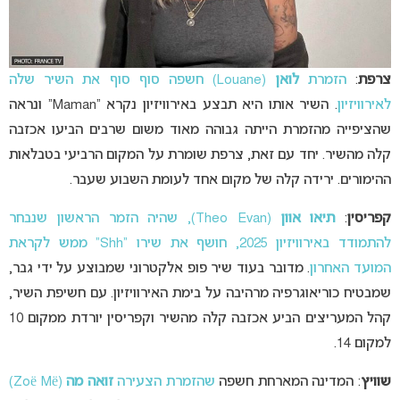
צרפת
:
הזמרת
לואן
(Louane) חשפה סוף סוף את השיר שלה
לאירוויזיון
. השיר אותו היא תבצע באירוויזיון נקרא “Maman” ונראה
שהציפייה מהזמרת הייתה גבוהה מאוד משום שרבים הביעו אכזבה
קלה מהשיר. יחד עם זאת, צרפת שומרת על המקום הרביעי בטבלאות
ההימורים. ירידה קלה של מקום אחד לעומת השבוע שעבר.
קפריסין
:
תיאו אוון
(Theo Evan), שהיה הזמר הראשון שנבחר
להתמודד באירוויזיון 2025, חושף את שירו “Shh” ממש לקראת
המועד האחרון
. מדובר בעוד שיר פופ אלקטרוני שמבוצע על ידי גבר,
שמבטיח כוריאוגרפיה מרהיבה על בימת האירוויזיון. עם חשיפת השיר,
קהל המעריצים הביע אכזבה קלה מהשיר וקפריסין יורדת ממקום 10
למקום 14.
שוויץ
: המדינה המארחת חשפה
שהזמרת הצעירה
זואה מה
(Zoë Më)