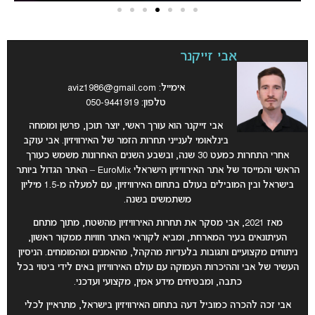
אבי זייקנר
אימייל:
aviz1986@gmail.com
טלפון: 050-9441919
אבי זייקנר הוא עורך ראשי, יוצר תוכן, פרשן ומומחה
בינלאומי לענייני תחרות הזמר של האירוויזיון. אבי עוקב
אחרי התחרות כמעט 30 שנה, ובשבע השנים האחרונות משמש כעורך
הראשי והמייסד של אתר האירוויזיון הישראלי EuroMix – האתר הגדול ביותר
בישראל ובין המובילים בעולם בתחום האירוויזיון, עם למעלה מ-1.5 מיליון
משתמשים בשנה.
מאז 2021, אבי מסקר את תחרות האירוויזיון מהשטח, מתוך מתחם
העיתונאים בעיר המארחת, ומביא לקוראי האתר חוויות ממקור ראשון,
ניתוחים מקצועיים ותגובות בלעדיות מהקהל, מהאמנים ומהמומחים. הניסיון
העשיר של אבי וההיכרות העמוקה עם עולם האירוויזיון באים לידי ביטוי בכל
כתבה, ומבטיחים מידע אמין, מקצועי ועדכני.
אבי זכה להכרה כמוביל דעה בתחום האירוויזיון בישראל, מתראיין לכלי