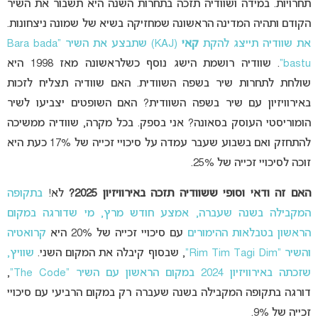
תחרויות. במידה ושוודיה תזכה בתחרות השנה היא תשבור את השיר
הקודם ותהיה המדינה הראשונה שמחזיקה בשיא של שמונה ניצחונות.
את שוודיה תייצג להקת
קאי
(KAJ) שתבצע את השיר “Bara bada
bastu”
. שוודיה רושמת הישג נוסף כשלראשונה מאז 1998 היא
שולחת לתחרות שיר בשפה השוודית. האם שוודיה תצליח לזכות
באירוויזיון עם שיר בשפה השוודית? האם השופטים יצביעו לשיר
הומוריסטי העוסק בסאונה? אני בספק. בכל מקרה, שוודיה ממשיכה
להתחזק ואם בשבוע שעבר עמדה על סיכויי זכייה של 17% כעת היא
זוכה לסיכויי זכייה של 25%.
האם זה ודאי וסופי ששוודיה תזכה באירוויזיון 2025?
לא!
בתקופה
המקבילה בשנה שעברה, אמצע חודש מרץ, מי שדורגה במקום
הראשון בטבלאות ההימורים
עם סיכויי זכייה של 20% היא
קרואטיה
והשיר “Rim Tim Tagi Dim”
, שבסוף קיבלה את המקום השני.
שוויץ,
שזכתה באירוויזיון 2024 במקום הראשון עם השיר “The Code”
,
דורגה בתקופה המקבילה בשנה שעברה רק במקום הרביעי עם סיכויי
זכייה של 9%.