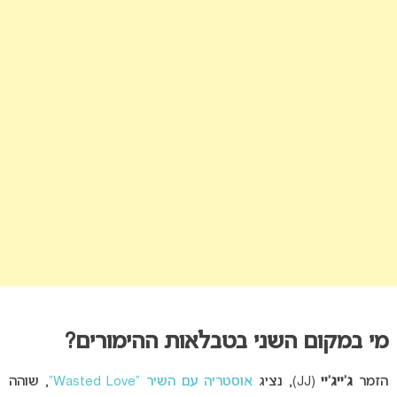
מי במקום השני בטבלאות ההימורים?
הזמר
ג’ייג’יי
(JJ), נציג
אוסטריה עם השיר “Wasted Love”
, שוהה