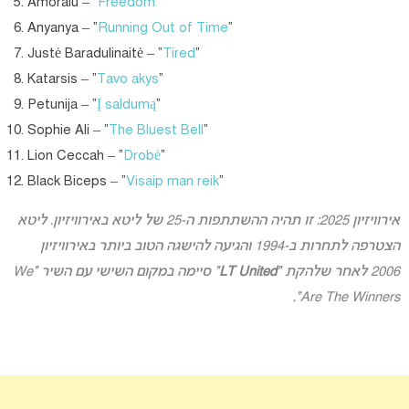
Amoralu – “
Freedom
“
Anyanya – “
Running Out of Time
“
Justė Baradulinaitė – “
Tired
“
Katarsis – “
Tavo akys
“
Petunija – “
Į saldumą
“
Sophie Ali – “
The Bluest Bell
”
Lion Ceccah – “
Drobė
”
Black Biceps – “
Visaip man reik
“
אירוויזיון 2025: זו תהיה ההשתתפות ה-25 של ליטא באירוויזיון. ליטא
הצטרפה לתחרות ב-1994 והגיעה להישגה הטוב ביותר באירוויזיון
2006 לאחר שלהקת “
LT United
” סיימה במקום השישי עם השיר “We
Are The Winners”.