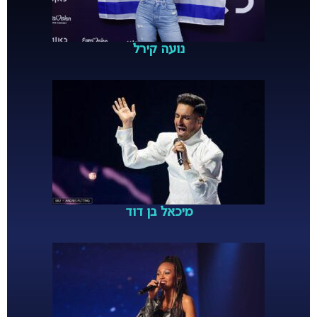
נועה קירל
מיכאל בן דוד