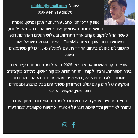
אימייל:
ofekjer@gmail.com
טלפון: 050-9441919
אופק ג’רסי הוא כתב, עורך, יוצר תוכן ופרשן, מומחה
בנושא תחרות האירוויזיון. את ניסיונו הרב רכש מאז ילדותו,
כאשר החל לעקוב מקרוב אחר התחרות, ובשלוש השנים האחרונות הוא
משמש ככתב ועורך באתר EuroMix – האתר הגדול בישראל ואחד
מהמובילים בעולם בתחום האירוויזיון, עם למעלה מ-1.5 מיליון משתמשים
בשנה.
אופק סיקר מהשטח את אירוויזיון 2025 בבאזל מתוך מתחם העיתונאים
בעיר המארחת, והביא לקוראי האתר חוויות ממקור ראשון, ניתוחים מקצועיים
ותגובות בלעדיות מהקהל, מהאמנים ומהמומחים. הידע הרב וההיכרות
המקיפה של אופק עם עולם האירוויזיון משתקפים בכל כתבה, ומבטיחים
תוכן אמין, מקצועי ועדכני.
בחייו הפרטיים, אופק הוא חובש ומטייל מתמיד. הוא כותב מתוך אהבה
טהורה לאירוויזיון ותוך שימת דגש על אמינות, פרשנות מקצועית ומגוון דעות.