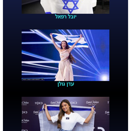
יובל רפאל
עדן גולן