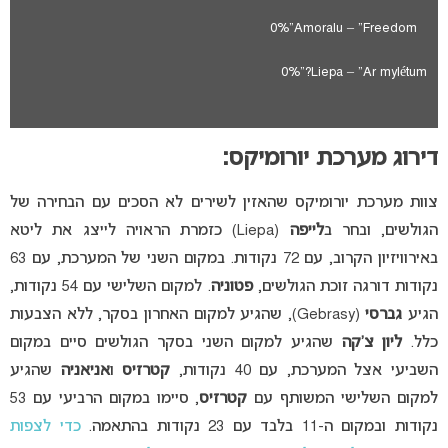
0%
Amoralu – “Freedom”
0%
Liepa – “Ar mylétum?”
דירוג מערכת יורומיקס:
צוות מערכת יורומיקס שהאזין לשירים לא הסכים עם הבחירה של
הגולשים, ובחר ב
לייפה
(Liepa) כזמרת הראויה לייצג את ליטא
באירוויזיון הקרוב, עם 72 נקודות. במקום השני של המערכת, עם 63
נקודות דורגה זוכת הגולשים,
פטוניה
. למקום השלישי עם 54 נקודות,
הגיע
גברסי
(Gebrasy), שהגיע למקום האחרון בסקר, ללא הצבעות
כלל.
ליון צ’קה
שהגיע למקום השני בסקר הגולשים סיים במקום
השביעי אצל המערכת, עם 40 נקודות,
קטרזיס
ו
אניאניה
שהגיע
למקום השלישי המשותף עם
קטרזיס
, סיימו במקום הרביעי עם 53
נקודות ובמקום ה-11 בלבד עם 23 נקודות בהתאמה.
כדי לצפות