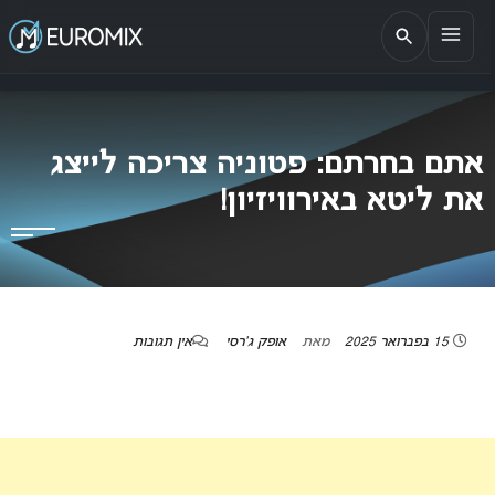
EUROMIX
אתר הבית של האירוויזיון בישראל
אתם בחרתם: פטוניה צריכה לייצג
את ליטא באירוויזיון!
15 בפברואר 2025
מאת
אופק ג'רסי
אין תגובות