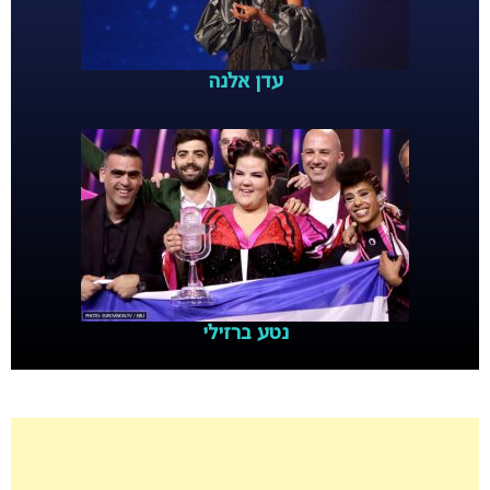
עדן אלנה
נטע ברזילי