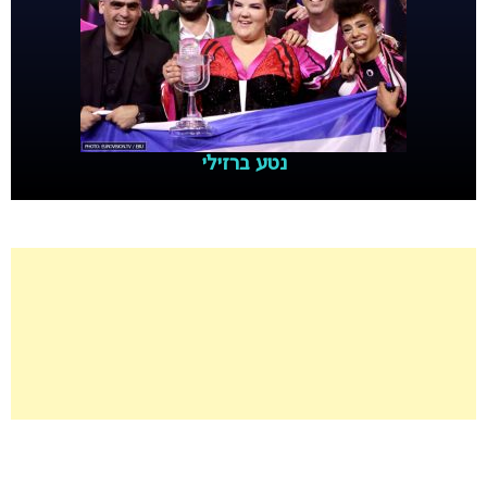
נטע ברזילי