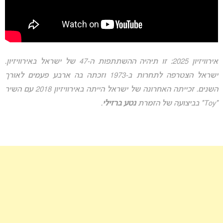
אירוויזיון 2025: זו תיהיה ההשתתפות ה-47 של ישראל באירוויזיון.
ישראל הצטרפה לתחרות ב-1973 וזכתה בה ארבע פעמים לאורך
השנים. זכייתה האחרונה של ישראל הייתה באירוויזיון 2018 עם השיר
“Toy” בביצועה של הזמרת
נטע ברזילי
.