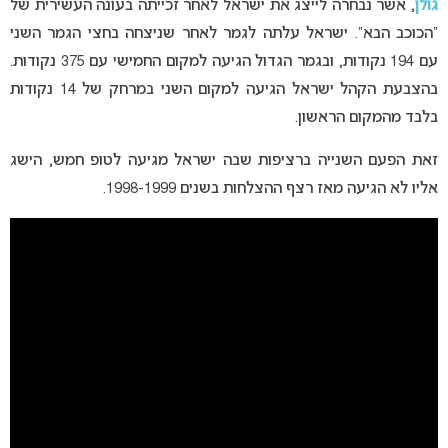
גולן
, אשר נבחרה לייצג את ישראל לאחר זכייתה בעונה העשירית של
“הכוכב הבא”. ישראל עלתה לגמר לאחר שניצחה בחצי הגמר השני
עם 194 נקודות, ובגמר הגדול הגיעה למקום החמישי עם 375 נקודות.
בהצבעת הקהל ישראל הגיעה למקום השני במרחק של 14 נקודות
בלבד מהמקום הראשון.
זאת הפעם השנייה ברציפות שבה ישראל מגיעה לטופ חמש, הישג
אליו לא הגיעה מאז רצף ההצלחות בשנים 1998-1999.