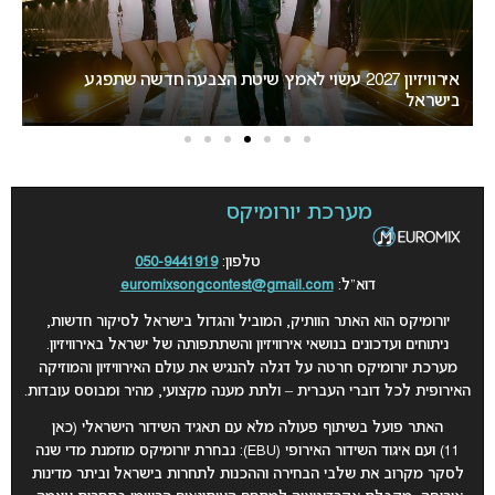
ת הצבעה חדשה שתפגע
“אני צריכה לשתף אתכם במשהו חשוב”: הכרזת
האירוויזיון מסעירה את הרשת
מערכת יורומיקס
טלפון:
050-9441919
דוא”ל:
euromixsongcontest@gmail.com
יורומיקס הוא האתר הוותיק, המוביל והגדול בישראל לסיקור חדשות,
ניתוחים ועדכונים בנושאי אירוויזיון והשתתפותה של ישראל באירוויזיון.
מערכת יורומיקס חרטה על דגלה להנגיש את עולם האירוויזיון והמוזיקה
האירופית לכל דוברי העברית – ולתת מענה מקצועי, מהיר ומבוסס עובדות.
האתר פועל בשיתוף פעולה מלא עם תאגיד השידור הישראלי (כאן
11) ועם איגוד השידור האירופי (EBU): נבחרת יורומיקס מוזמנת מדי שנה
לסקר מקרוב את שלבי הבחירה וההכנות לתחרות בישראל וביתר מדינות