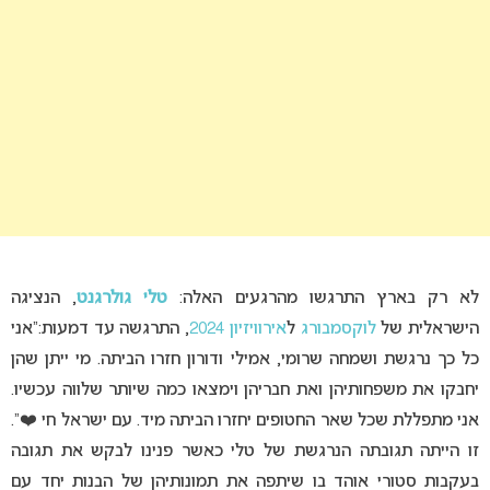
לא רק בארץ התרגשו מהרגעים האלה:
טלי גולרגנט
, הנציגה
הישראלית של
לוקסמבורג
ל
אירוויזיון 2024
, התרגשה עד דמעות:”אני
כל כך נרגשת ושמחה שרומי, אמילי ודורון חזרו הביתה. מי ייתן שהן
יחבקו את משפחותיהן ואת חבריהן וימצאו כמה שיותר שלווה עכשיו.
אני מתפללת שכל שאר החטופים יחזרו הביתה מיד. עם ישראל חי ❤️”.
זו הייתה תגובתה הנרגשת של טלי כאשר פנינו לבקש את תגובה
בעקבות סטורי אוהד בו שיתפה את תמונותיהן של הבנות יחד עם