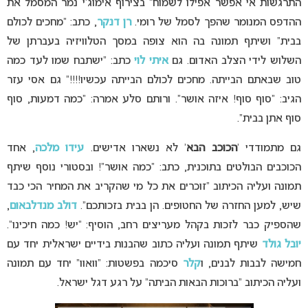
התרגשות אי אפשר אפילו לשמוח” בצירוף אימוג’י נמר המסמל את
ההדפס המנומר שהפך לסמל של רומי.
רן דנקר
, כתב: “מחכים לכולם
בבית” ושיתף תמונה בה הוא צופה במסך הטלוויזיה בעברתן של
השלוש לידי הצלב האדום. גם
איתי לוי
כתב: “ישתבח שמו לעד כמה
טוב שבאתם הבייתה. מחכים לכולם הבייתה עכשיו!!!!” גם אסי עזר
הגיב: “סוף סוף! איזה אושר”. ורותם סלע אמרה: “כמה דמעות, סוף
סוף אתן בבית”.
גם מתמודדי ‘
הכוכב הבא
‘ לא נשארו אדישים.
עידו מלכה
, אחד
הכוכבים הבולטים בתוכנית, כתב: “כמה אושר”! ובסטורי נוסף שיתף
תמונה ועליה הכיתוב “זוכרים את כל מי שהקריב את המחיר הכי כבד
שיש, למען החזרה של החטופים. הן בבית בזכותכם”.
דולב מנדלבאום
,
שהספיק כבר לזכות בקהל מעריצים רחב, הוסיף: “יש! כמה חיכינו”.
יובל גולד
שיתף תמונה ועליה כתוב שהבנות בידיים ישראלית יחד עם
חמישה לבבות לבנים, ו
קלר
סיכמה בפשטות: “וואוו” יחד עם תמונה
ועליה הכיתוב “ברוכות הבאות הביתה” על רגע דגל ישראל.