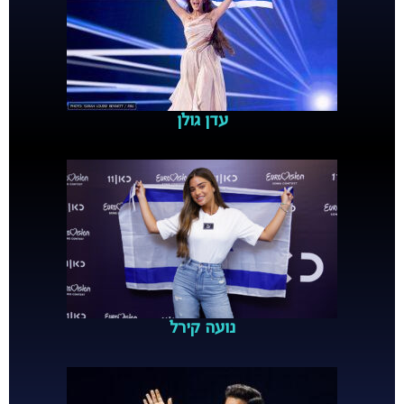
עדן גולן
נועה קירל