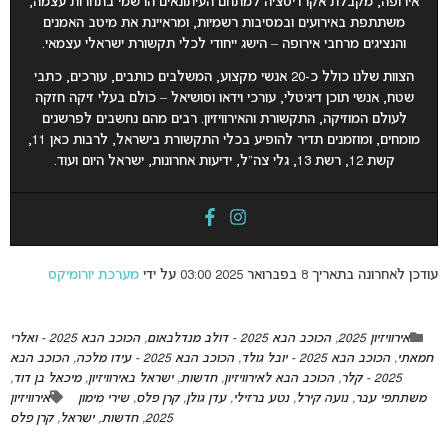
אירופה, מקבלת אקרדיטציה למתחם העיתונאים הרשמי בתחרות עצמה,
משתתפת באירועים ובמסיבות רשמיות, ומראיינת את מיטב האמנים
והנציגים מרחבי אירופה – הישג ייחודי לכלי תקשורת ישראלי עצמאי
.
הצוות שלנו כולל כ-20 אנשי מקצוע, המשלבים כותבים, עורכים, כתבי
שטח, אנשי תוכן דיגיטלי, עורכי וידאו וסושיאל – כולם בעלי זיקה חזקה
לעולם המוזיקה, התקשורת והאירוויזיון. רבים מהם נחשבים לפרשנים
מומחים, ומוזמנים תדיר להופיע בכלי התקשורת בישראל, לרבות כאן 11,
קשת 12, רשת 13, גלי צה”ל, ידיעות אחרונות, ישראל היום ועוד.
עודכן לאחרונה בתאריך 8 בפברואר 2025 03:00 על ידי
מערכת יורומיקס
אירוויזיון 2025
,
הכוכב הבא 2025 - דולב מנדלבאום
,
הכוכב הבא 2025 - ואלרי
חמאתי
,
הכוכב הבא 2025 - יובל גולד
,
הכוכב הבא 2025 - עידו מלכה
,
הכוכב הבא
2025 - קלר
,
הכוכב הבא לאירוויזיון
,
חדשות
,
ישראל באירוויזיון
,
מיכאל בן דוד
,
משתתפי עבר
,
נועה קירל
,
נטע ברזילי
,
עדן גולן
,
קרן פלס
,
שירי מימון
אירוויזיון
2025
,
חדשות
,
ישראל
,
קרן פלס