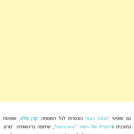
גם שופטי ‘
הכוכב הבא
‘ הצטרפו לגל השמחה.
קרן פלס
, שופטת
בתוכנית ו
היוצרת של השיר
“
Hurricane
“, שיתפה ברגשותיה: “מרוב