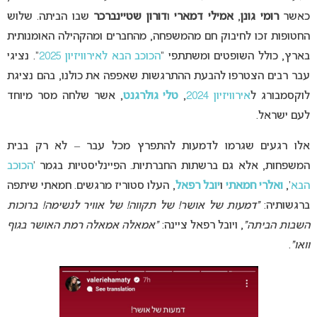
כאשר
רומי גונן
,
אמילי דמארי
ו
דורון שטיינברכר
שבו הביתה. שלוש
החטופות זכו לחיבוק חם מהמשפחה, מהחברים ומהקהילה האומנותית
בארץ, כולל השופטים ומשתתפי “
הכוכב הבא לאירוויזיון 2025
“. נציגי
עבר רבים הצטרפו להבעת ההתרגשות שאפפה את כולנו, בהם נציגת
לוקסמבורג ל
אירוויזיון 2024
,
טלי גולרגנט
, אשר שלחה מסר מיוחד
לעם ישראל.
אלו רגעים שגרמו לדמעות להתפרץ מכל עבר – לא רק בבית
המשפחות, אלא גם ברשתות החברתיות. הפיינליסטיות בגמר ‘
הכוכב
הבא
‘,
ואלרי חמאתי
ו
יובל רפאל
, העלו סטוריז מרגשים. חמאתי שיתפה
ברגשותיה:
“דמעות של אושר! של תקווה! של אוויר לנשימה! ברוכות
השבות הביתה”
, ויובל רפאל ציינה:
“אמאלה אמאלה רמת האושר בגוף
וואו”
.