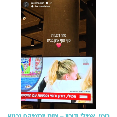
רומי, אמילי ודורון – צוות יורומיקס נרגש