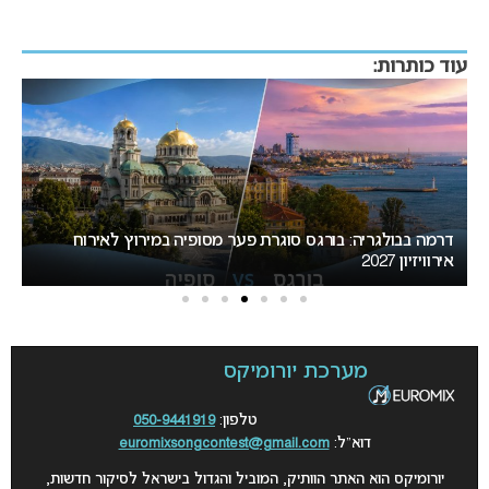
עוד כותרות:
ה במירוץ לאירוח
מאכזב: העיר המארחת של אירוויזיון 2027 לא תוכרז היום
מערכת יורומיקס
טלפון:
050-9441919
דוא”ל:
euromixsongcontest@gmail.com
יורומיקס הוא האתר הוותיק, המוביל והגדול בישראל לסיקור חדשות,