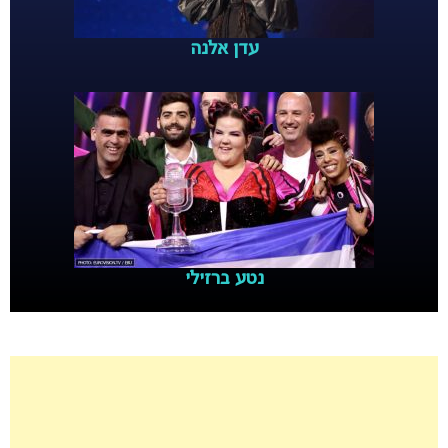
עדן אלנה
נטע ברזילי