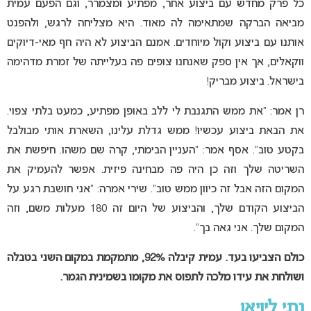
כל פרק מחדש עם ביצוע אחר, מפתיע ומצמרר, וגם הפעם עמית
מביאה הברקה שמתאימה לה מאוד. היא מצליחה לרגש, ולהפנט
אותנו עם ביצוע וקול מיוחדים. אמנם הביצוע לא היה חף מאי-דיוקים
ווקאלים, אך אין ספק שאנחנו צופים פה בעלייתה של זמרת מדהימה
בישראל. ביצוע מבריק!
רן אמר: “את ממש התגנבת לי ללב באופן מפתיע, כמעט בלתי צפוי.
את הבאת ביצוע עכשיו! ממש גדלת עלינו, השארת אותי מבולבל
בקטע טוב”. אסף אמר: “העניין הבימתי, קרה שם משהו. חיפשת את
השריטה שלך וזה כן היה פה מבחינה פיזית. אפשר להעמיק את
המקום הזה אבל זה כיוון ממש טוב”. שירי אמרה: “אני חושבת רגע על
הביצוע הקודם שלך, והביצוע של היום זה 180 מעלות משם, וזה
המקום שלך. אני גאה בך”.
כולם הצביעו בעד. עמית קיבלה 92%, מתמקמת במקום השני בטבלה
ושולחת את עידו מלכה לתפוס את מקומו בשמינית הגמר.
נתי ליויאן