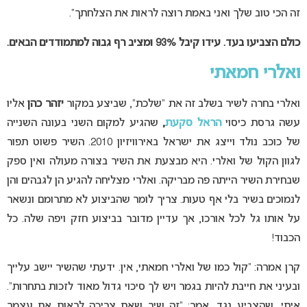
זה הכי טוב שלך ואני באמת רוצה לראות את הצלחתך”.
כולם הצביעו בעד. עידו קיבל 93% ומציב רף גבוה למתמודדים הבאים.
ואלרי חמאתי
ואלרי בחרה לשיר בשלב זה את “שלכת”, שביצע במקור
יזהר כהן
אליו
עשה גרסת כיסוי
הראל סקעת
,
שהגיע למקום השני בעונה השנייה
של כוכב נולד וייצג את ישראל באירוויזיון 2010. השיר פשוט תפור
לגוון הקול של ואלרי. היא מבצעת את השיר בצורה מעולה ואין ספק
שבחירת השיר הייתה פה מבריקה. ואלרי מצליחה להגיע הן לגבהים והן
לנמוכים בשיר בלי אף טעות. צריך לומר שהביצוע לא מתרומם ונשאר
על אותו גל לכל אורכו, אך עדיין מדובר בביצוע חזק ויפה שלה. כל
הכבוד!
קרן אמרה: “קול כמו של ואלרי חמאתי, אין. ידעתי שהשיר יישב עלייך
ובעיני את חייבת להיות בגמר ויש לך סיכוי גדול מאוד לזכות בתחרות”.
איתי, שהצביע נגד, אמר: “זה שיר שאת צריכה לראות את עצמך