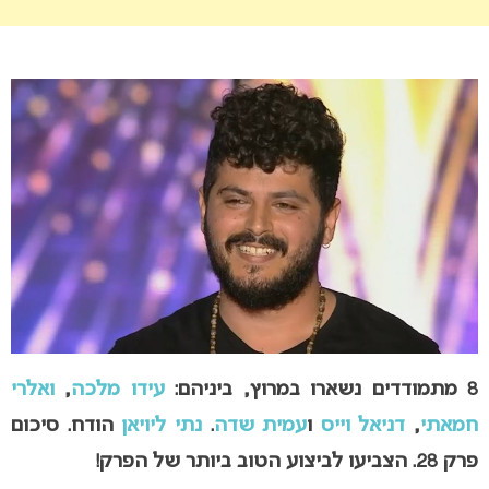
8 מתמודדים
נשארו במרוץ, ביניהם:
עידו מלכה
,
ואלרי
חמאתי
,
דניאל וייס
ו
עמית שדה
.
נתי ליויאן
הודח. סיכום
פרק 28. הצביעו לביצוע הטוב ביותר של הפרק!