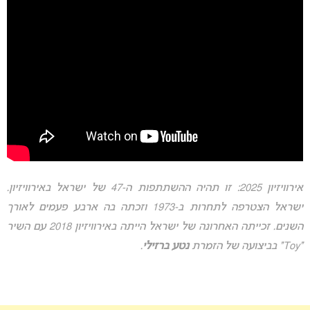
אירוויזיון 2025: זו תהיה ההשתתפות ה-47 של ישראל באירוויזיון.
ישראל הצטרפה לתחרות ב-1973 וזכתה בה ארבע פעמים לאורך
השנים. זכייתה האחרונה של ישראל הייתה באירוויזיון 2018 עם השיר
“Toy” בביצועה של הזמרת
נטע ברזילי
.