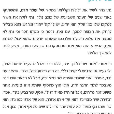
נתי בחר לשיר את “לילות וקללות” במקור של
עומר אדם,
שהשתתף
באודישנים של העונה השביעית של כוכב נולד. נתי לוקח את השיר
למקום שלו כמו שרק הוא יודע, יש לו קול ייחודי ומרגש והוא מצליח
לרתק את הצופה למסך. עם זאת, נדמה כי משהו חסר וכי נתי לא
ממצה את מלוא היכולת שלו כמו שאנחנו יודעים שהוא יכול. למרות
זאת, הביצוע הזה הוא אחד מהמסקרנים שבוצעו הערב, מגיע לנתי
להמשיך הלאה!
רן אמר: “אתה שר כל כך יפה, ללא רבב. אבל לרגעים תפסת אותי,
ולרגעים זה הרגיש לי קצת כללי. זה היה ביצוע יפה”. שירי, שהצביעה
נגד, אמרה: “אני חושבת שאתה שר נורא יפה, אבל לא הבאת שום דבר
מעצמך לתוך הדבר הזה, אולי חוץ מהסוף שנתת איזו צעקה. אתה
פשוט זמר מדהים, אבל זה היה מאוד רגיל”. אסף, שהצביע בעד, אמר:
“בחירת שיר מצויינת והוא שר אותו אחרת, הוא שר אותו כמו נתי, הוא
שר אותו נקי מאוד. לא עשה יותר מדי להרשים פה אף אחד, נכון. אבל