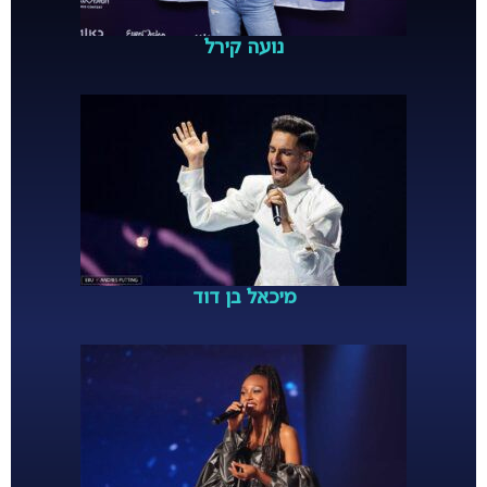
נועה קירל
מיכאל בן דוד