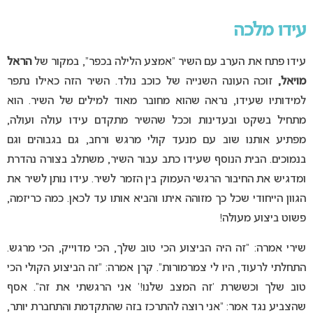
עידו מלכה
עידו פתח את הערב עם השיר “אמצע הלילה בכפר”, במקור של
הראל
מויאל,
זוכה העונה השנייה של כוכב נולד. השיר הזה כאילו נתפר
למידותיו שעידו, נראה שהוא מחובר מאוד למילים של השיר. הוא
מתחיל בשקט ובעדינות וככל שהשיר מתקדם עידו עולה ועולה,
מפתיע אותנו שוב עם מנעד קולי מרגש ורחב, גם בגבוהים וגם
בנמוכים. הבית הנוסף שעידו כתב עבור השיר, משתלב בצורה נהדרת
ומדגיש את החיבור הרגשי העמוק בין הזמר לשיר. עידו נותן לשיר את
הגוון הייחודי שכל כך מזוהה איתו והביא אותו עד לכאן. כמה כריזמה,
פשוט ביצוע מעולה!
שירי אמרה: “זה היה הביצוע הכי טוב שלך, הכי מדוייק, הכי מרגש.
התחלתי לרעוד, היו לי צמרמורות”. קרן אמרה: “זה הביצוע הקולי הכי
טוב שלך וכששרת ‘זה המצב שלנו!’ אני הרגשתי את זה”. אסף
שהצביע נגד אמר: “אני רוצה להתרכז בזה שהתקדמת והתחברת יותר,