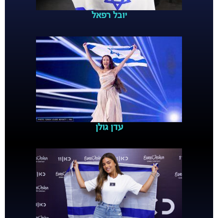
יובל רפאל
עדן גולן