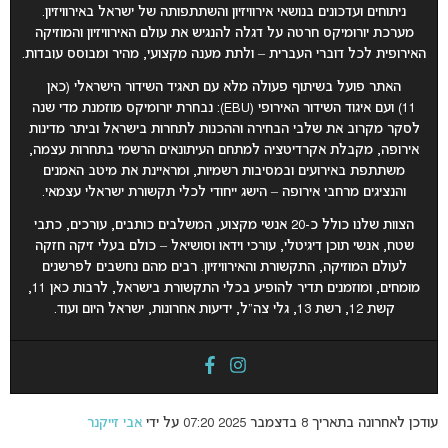
ניתוחים ועדכונים בנושאי אירוויזיון והשתתפותה של ישראל באירוויזיון.
מערכת יורומיקס חרטה על דגלה להנגיש את עולם האירוויזיון והמוזיקה
האירופית לכל דוברי העברית – ולתת מענה מקצועי, מהיר ומבוסס עובדות.
האתר פועל בשיתוף פעולה מלא עם תאגיד השידור הישראלי (כאן
11) ועם איגוד השידור האירופי (EBU): נבחרת יורומיקס מוזמנת מדי שנה
לסקר מקרוב את שלבי הבחירה וההכנות לתחרות בישראל וביתר מדינות
אירופה, מקבלת אקרדיטציה למתחם העיתונאים הרשמי בתחרות עצמה,
משתתפת באירועים ובמסיבות רשמיות, ומראיינת את מיטב האמנים
והנציגים מרחבי אירופה – הישג ייחודי לכלי תקשורת ישראלי עצמאי
.
הצוות שלנו כולל כ-20 אנשי מקצוע, המשלבים כותבים, עורכים, כתבי
שטח, אנשי תוכן דיגיטלי, עורכי וידאו וסושיאל – כולם בעלי זיקה חזקה
לעולם המוזיקה, התקשורת והאירוויזיון. רבים מהם נחשבים לפרשנים
מומחים, ומוזמנים תדיר להופיע בכלי התקשורת בישראל, לרבות כאן 11,
קשת 12, רשת 13, גלי צה”ל, ידיעות אחרונות, ישראל היום ועוד.
עודכן לאחרונה בתאריך 8 בדצמבר 2025 07:20 על ידי
אבי זייקנר