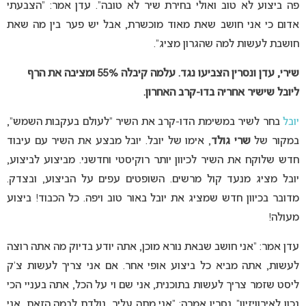
פה ביצוע לא טוב ואולי בחירת שיר לא טובה”. עדן אמר: “הצבעתי
אדום כי אני חושב שאת מאוד מוכשרת, אבל יש פער בין מה שאת
חושבת לעשות למה שהגרון מציג”.
שירי, עדן ונסרין הצביעו נגד. עלמה קיבלה 55% ומציבה את הרף
ליובל שישיר אחריה בדו-קרב האחרון.
יובל
בחר לשיר במשימת הדו-קרב את השיר “לעולם בעקבות השמש”,
במקור של
שרי גולד
, אימו של יובל. יובל מבצע את השיר עם עיבוד
חדש שלוקח את השיר לכיוון יותר רוקיסטי וחדשני. מביצוע לביצוע,
יובל מציג מנעד קול מרשים. השופטים עפים על הביצוע, ובצדק.
מדובר בכיוון חדש שמציג את יובל באור טוב ויפה. כל הכבוד! ביצוע
מעולה!
עדן אמר: “אני חושב שבאת נורא מוכן, אתה יודע בדיוק מה אתה רוצה
לעשות, אתה מביא כל ביצוע אופי אחר. אם אני צריך לעשות צ’ק
ליסט שזמר צריך לעשות בתוכנית, אני שם וי על הכל, אתה בעניי הכי
נכון לאירוויזיון”. נסרין אמרה: “אני מתה עליך, נולדת לבמה הזאת, אני