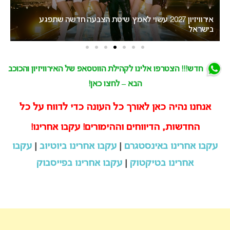
“אני צריכה לשתף אתכם במשהו חשוב”: הכרזתה של זוכת
האירוויזיון מסעירה את הרשת
יש
חדש!!! הצטרפו אלינו לקהילת הווטסאפ של האירוויזיון והכוכב
הבא – לחצו כאן!
אנחנו נהיה כאן לאורך כל העונה כדי לדווח על כל
החדשות, הדיווחים וההימורים! עקבו אחרינו!
עקבו אחרינו באינסטגרם
|
עקבו אחרינו ביוטיוב
|
עקבו
אחרינו בטיקטוק
|
עקבו אחרינו בפייסבוק