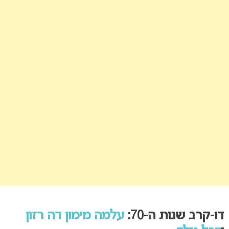
דו-קרב שנות ה-70:
עלמה מימון דה רזון