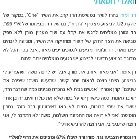
ו
ואלרי חמאתי
רד ומורן
בחרו לשיר במשימת הדו קרב את השיר “One”, במקור של
להקת
U2
. לביצוע מצטרף “ג’וניור”, בנו של רד, בגילומו של
ארי פפר.
רד ומורן מצליחים לרגש את קהל עם שיר מעניין. מורן ללא ספק
מביאה את הצד החזק של השיר ומחזיקה את השיר, ומגיעה לגבהים
יפים מאוד. רד וג’וניור מגיעים לנמוכים יפים מאוד, אבל בסך הכל לא
מדובר בביצוע חדשני. לביצוע יש רגעים מוצלחים יותר ופחות.
רן אומר: “אני מאוד אוהב את מורן, אבל יש לי פה משהו שהפריע לי
בביצוע. הייתי רוצה לראות יותר קשר, שתעשו משהו שיפרה את
שניכם”. קרן אמרה: “אנשים בבית לא בהכרח מבינים כמה שהדבר הזה,
יש בו גאונות, כמה כישרון יש על במה שלא את כולו רואים. זה בן אחד
ששר את שתי הבובות, בחיים לא ראו באירוויזיון דבר כזה”. נסרין
הוסיפה: “אני לא רואה את התמונה השלמה, משהו לא התחבר לי, אני
רוצה שתגעי בי, אני רוצה להרגיש אותך”.
רן ונסרין הצביעו נגד. מורן ורד קיבלו 67% ומציבים את הרף לואלרי