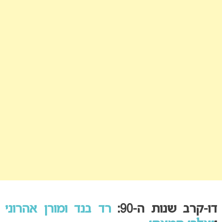
דו-קרב שנות ה-90:
רד בנד ומורן אהרוני