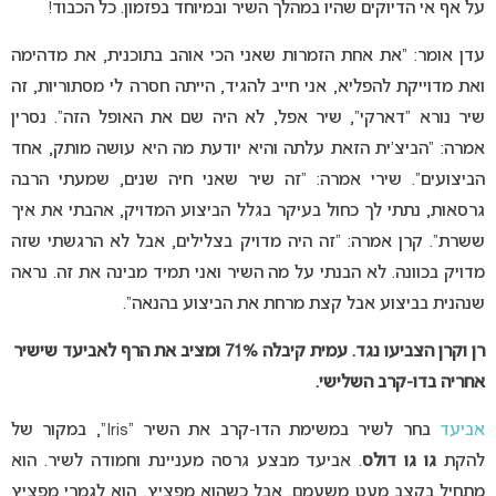
על אף אי הדיוקים שהיו במהלך השיר ובמיוחד בפזמון. כל הכבוד!
עדן אומר: “את אחת הזמרות שאני הכי אוהב בתוכנית, את מדהימה
ואת מדוייקת להפליא, אני חייב להגיד, הייתה חסרה לי מסתוריות, זה
שיר נורא “דארקי”, שיר אפל, לא היה שם את האופל הזה”. נסרין
אמרה: “הביצ’ית הזאת עלתה והיא יודעת מה היא עושה מותק, אחד
הביצועים”. שירי אמרה: “זה שיר שאני חיה שנים, שמעתי הרבה
גרסאות, נתתי לך כחול בעיקר בגלל הביצוע המדויק, אהבתי את איך
ששרת”. קרן אמרה: “זה היה מדויק בצלילים, אבל לא הרגשתי שזה
מדויק בכוונה. לא הבנתי על מה השיר ואני תמיד מבינה את זה. נראה
שנהנית בביצוע אבל קצת מרחת את הביצוע בהנאה”.
רן וקרן הצביעו נגד. עמית קיבלה 71% ומציב את הרף לאביעד שישיר
אחריה בדו-קרב השלישי.
אביעד
בחר לשיר במשימת הדו-קרב את השיר “Iris”, במקור של
להקת
גו גו דולס
. אביעד מבצע גרסה מעניינת וחמודה לשיר. הוא
מתחיל בקצב מעט משעמם, אבל כשהוא מפציץ, הוא לגמרי מפציץ