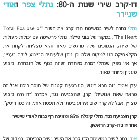
דו-קרב שירי שנות ה-80:
נתלי צפר
ו
אודי
שניידר
נתלי
בחרה לשיר במשימת הדו קרב את השיר “Total Ecalipse of
The Heart”, במקור של
בוני טיילר
. נתלי מרשימה עם יכולות מעולות
של שירה, הנמוכים שלה מרגשים מאוד והיא מצליחה לקחת את
הקלאסיקה הזו למקום שלה. כן ניתן שלעיתים הביצוע לוקה בעניין,
אך אין ספק שנתלי זמרת מיוחדת ושונה בנוף של הנבחרת. ביצוע
מעניין ומיוחד מאוד.
עדן אומר: “זה נורא ריגש, היו רגעים קטנים של חוסר ריכוז אבל זה
מראה שאת אנושית”. קרן, שהצביעה נגד, אמרה: “זה היה ביצוע
מצויין, אבל לא קרה שום אירוע בימתי ולא תפסת אותי, זה כמו דיסק”.
קרן הצביעה נגד. נתלי קיבלה 85% ומציבה רף גבוה לאודי שישיר
אחריה בדו-קרב הראשון.
אודי
בחר לשיר במשימת הדו קרב את השיר “שיר הבריחה”, במקור של