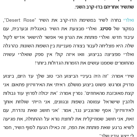
שתשיר אחריהם בדו-קרב השני.
ואלרי
בחרה לשיר במשימת הדו-קרב את השיר “Desert Rose”,
במקור של
סטינג
. ואלרי מבצעת את השיר באנגלית ובערבית, עם
עיבוד חדש. ואלרי פותחת את הגרון ואי אפשר להישאר אדיש לקול
שלה. היא מצליחה לעבור בצורה מעניינת בין השפות השונות. כהרגלה
ואלרי מפציצה בביצוע. וואו איזה קול! אין ספק שואלרי עשויה
מהחומרים שממנו עושים את הזמרות הגדולות ביותר!
שירי אמרה: “זה היה בעיניי הביצוע הכי טוב שלך עד היום, ביצוע
מדויק ומרגש. פשוט ביצוע מושלם. ראיתי את האירוויזיון פתאום. אני
קצת מאוכזבת מהאחוזים”. נסרין אמרה: “את יכולה לפרוץ עוד גבולות
ולהבין שישראל עמוסה בשפות ובגוונים, אני הייתי שולחת אותך
לאירוויזיון”. אסף שהצביע נגד, אמר: “אני חושב שאת נהדרת, עם
זאת, אני חושב שמוזיקלית את לוחצת נורא על ההתחלה, את מגיעה
לשיא ברגע שאת פותחת את הפה, זה כאילו הגעת לסוף השיר, חסר
לי ייצוג עדין שלך”.