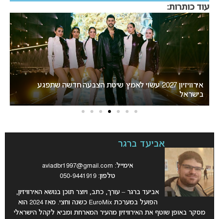
עוד כותרות:
“אני צריכה לשתף אתכם במשהו חשוב”: הכרזתה של זוכת
האירוויזיון מסעירה את הרשת
יש
אביעד ברגר
אימייל:
aviadbr1997@gmail.com
טלפון: 050-9441919
אביעד ברגר – עורך, כתב, ויוצר תוכן בנושא האירוויזיון
,
הפועל במערכת EuroMix כשנה וחצי. מאז 2024 הוא
מסקר באופן שוטף את האירוויזיון מהעיר המארחת ומביא לקהל הישראלי