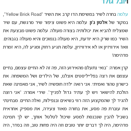
ו
יובל גולד
עלמה
בחרה לשיר במשימת הדו קרב את השיר “Yellow Brick Road”,
במקור של
אלטון ג’ון
. עלמה היא פשוט ציפור שיר מרגשת, עם שיר
שמצליח להביא את יכולותיה בצורה מעולה. עלמה פשוט מבצעת את
השיר כמו שרק היא יודעת, היא מעולה בנמוכים והיא מעולה בגבוהים.
וואו! אירוויזיון או לא אירוויזיון, עלמה תגיע רחוק ומגיע לה, היא זמרת
מדהימה!
קרן אמרה: “בואי נתעלם מהאירוע הזה, פה זה לא החיים עצמם, בחיים
עצמם את רצה בפלייליסטים אצלנו, של הילדים ושל המשפחה. את
כישרון טהור ואמיתי. אני רואה ילדה חופשיה לשיר, אני מאמינה שאת
הולכת להישאר ויש לך עתיד גדול לפנייך”. שירי אמרה: “אני רוצה
להגיד לך שהמקצוע הזה רווי בשיאים ובנפילות, ואלה החיים. מבחינתי
את עוברת פה מסע, את בחורה מאוד צעירה, את מספיק אחראית
בשביל להבין שנכנסת למסע שיכול לטלטל אותך, יש לך תמיכה
מדהימה, היה לך דברים יותר טובים וזה היה פחות טוב, וזה בסדר, היה