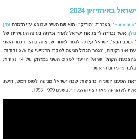
ישראל באירוויזיון 2024
“
Hurricane
” (בעברית: “הוריקן”) הוא שם השיר שבוצע ע”י הזמרת
עדן
גולן
, אשר נבחרה לייצג את ישראל לאחר זכייתה בעונה העשירית של
“הכוכב הבא”. ישראל עלתה לגמר לאחר שניצחה בחצי הגמר השני
עם 194 נקודות, ובגמר הגדול הגיעה למקום החמישי עם 375 נקודות.
בהצבעת הקהל ישראל הגיעה למקום השני במרחק של 14 נקודות
בלבד מהמקום הראשון.
זאת הפעם השנייה ברציפות שבה ישראל מגיעה לטופ חמש, הישג
אליו לא הגיעה מאז רצף ההצלחות בשנים 1998-1999.