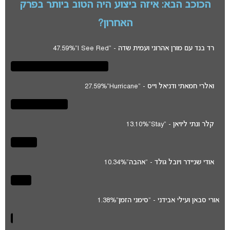
הכוכב הבא: איזה ביצוע היה הטוב ביותר בפרק
האחרון?
רד בנד עם מורן אהרוני ועמית שדה - "I See Red"
47.59%
ואלרי חמאתי ודניאל וייס - "Hurricane"
27.59%
קלר ונתי ליויאן - "Stay"
13.10%
אודי שניידר ויובל גולד - "אהבה"
10.34%
אורי סבאן ועילי אבידני - "סימני הזמן"
1.38%