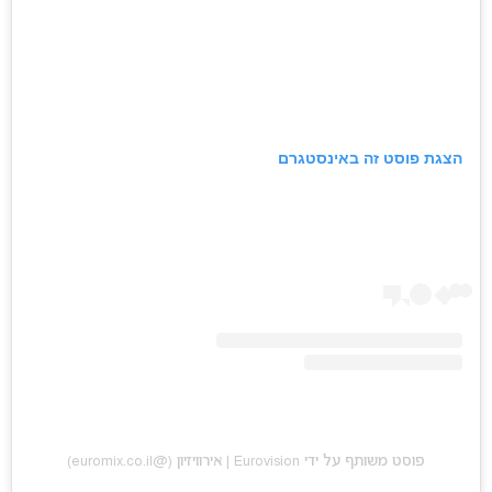
הצגת פוסט זה באינסטגרם
פוסט משותף על ידי ‏‎Eurovision | אירוויזיון‎‏ (@‏‎euromix.co.il‎‏)