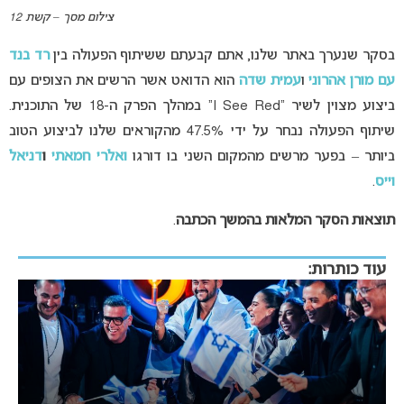
צילום מסך – קשת 12
בסקר שנערך באתר שלנו, אתם קבעתם ששיתוף הפעולה בין
רד בנד
עם מורן אהרוני
ו
עמית שדה
הוא הדואט אשר הרשים את הצופים עם
ביצוע מצוין לשיר “I See Red” במהלך הפרק ה-18 של התוכנית.
שיתוף הפעולה נבחר על ידי 47.5% מהקוראים שלנו לביצוע הטוב
ביותר – בפער מרשים מהמקום השני בו דורגו
ואלרי חמאתי
ו
דניאל
וייס
.
תוצאות הסקר המלאות בהמשך הכתבה
.
עוד כותרות: