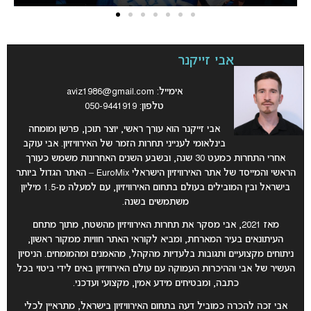
אבי זייקנר
אימייל:
aviz1986@gmail.com
טלפון: 050-9441919
אבי זייקנר הוא עורך ראשי, יוצר תוכן, פרשן ומומחה
בינלאומי לענייני תחרות הזמר של האירוויזיון. אבי עוקב
אחרי התחרות כמעט 30 שנה, ובשבע השנים האחרונות משמש כעורך
הראשי והמייסד של אתר האירוויזיון הישראלי EuroMix – האתר הגדול ביותר
בישראל ובין המובילים בעולם בתחום האירוויזיון, עם למעלה מ-1.5 מיליון
משתמשים בשנה.
מאז 2021, אבי מסקר את תחרות האירוויזיון מהשטח, מתוך מתחם
העיתונאים בעיר המארחת, ומביא לקוראי האתר חוויות ממקור ראשון,
ניתוחים מקצועיים ותגובות בלעדיות מהקהל, מהאמנים ומהמומחים. הניסיון
העשיר של אבי וההיכרות העמוקה עם עולם האירוויזיון באים לידי ביטוי בכל
כתבה, ומבטיחים מידע אמין, מקצועי ועדכני.
אבי זכה להכרה כמוביל דעה בתחום האירוויזיון בישראל, מתראיין לכלי