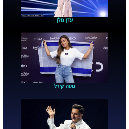
עדן גולן
נועה קירל