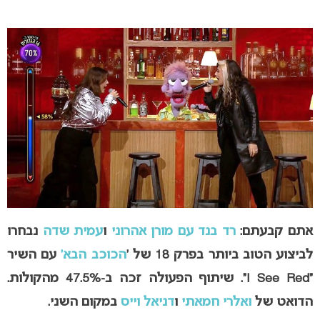
אתם קבעתם:
רד בנד עם מורן אהרוני
ו
עמית שדה
נבחרו
לביצוע הטוב ביותר בפרק 18
של ‘
הכוכב הבא’
עם השיר
“I See Red”. שיתוף הפעולה זכה ב-
47.5% מהקולות
.
הדואט של
ואלרי חמאתי
ו
דניאל וייס
במקום השני.