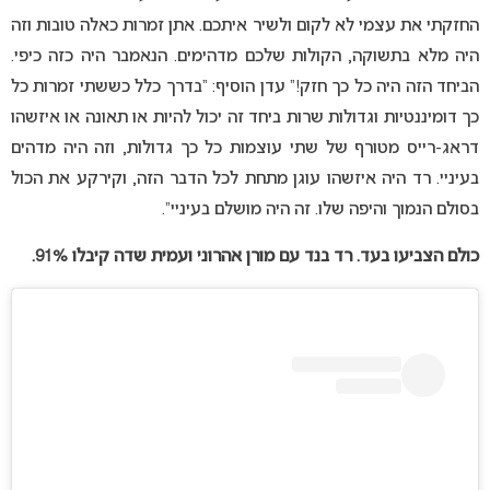
החזקתי את עצמי לא לקום ולשיר איתכם. אתן זמרות כאלה טובות וזה
היה מלא בתשוקה, הקולות שלכם מדהימים. הנאמבר היה כזה כיפי.
הביחד הזה היה כל כך חזק!” עדן הוסיף: “בדרך כלל כששתי זמרות כל
כך דומיננטיות וגדולות שרות ביחד זה יכול להיות או תאונה או איזשהו
דראג-רייס מטורף של שתי עוצמות כל כך גדולות, וזה היה מדהים
בעיניי. רד היה איזשהו עוגן מתחת לכל הדבר הזה, וקירקע את הכול
בסולם הנמוך והיפה שלו. זה היה מושלם בעיניי”.
כולם הצביעו בעד. רד בנד עם מורן אהרוני ועמ
ית שדה קיבלו 91%.