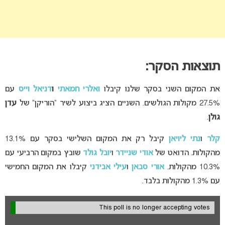
תוצאות הסקר:
את המקום השני בסקר שלנו קיבלו
ואלרי חמאתי
ו
דניאל וייס
עם
27.5% מקולות הגולשים. השניים הציג ביצוע לשיר “הוריקן” של
עדן
גולן
.
קלר
ו
נתי
ליויאן
קיבל רק את המקום השלישי בסקר עם 13.1%
מהקולות. הדואט של
אודי שניידר
ו
יובל גולד
שובץ במקום הרביעי עם
10.3% מהקולות.
אורי סבאן
ו
עילי אבידני
קיבלו את המקום החמישי
עם 1.3% מהקולות בלבד.
This poll is no longer accepting votes