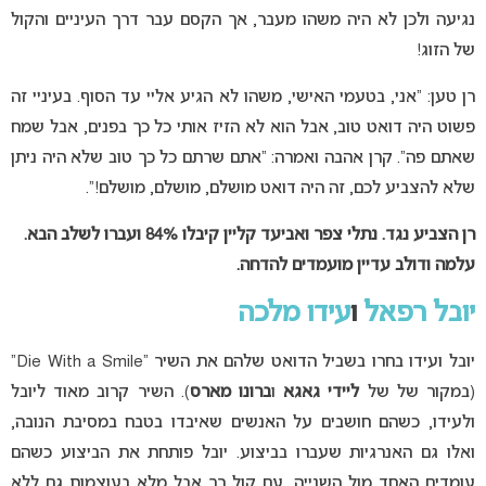
נגיעה ולכן לא היה משהו מעבר, אך הקסם עבר דרך העיניים והקול
של הזוג!
רן טען: “אני, בטעמי האישי, משהו לא הגיע אליי עד הסוף. בעיניי זה
פשוט היה דואט טוב, אבל הוא לא הזיז אותי כל כך בפנים, אבל שמח
שאתם פה”. קרן אהבה ואמרה: “אתם שרתם כל כך טוב שלא היה ניתן
שלא להצביע לכם, זה היה דואט מושלם, מושלם, מושלם!”.
רן הצביע נגד. נתלי צפר ואביעד קליין
קיבלו 84% ועברו לשלב הבא.
עלמה ודולב עדיין מועמדים להדחה.
יובל רפאל
ו
עידו מלכה
יובל ועידו בחרו בשביל הדואט שלהם את השיר “Die With a Smile”
(במקור של של
ליידי גאגא
ו
ברונו מארס
). השיר קרוב מאוד ליובל
ולעידו, כשהם חושבים על האנשים שאיבדו בטבח במסיבת הנובה,
ואלו גם האנרגיות שעברו בביצוע. יובל פותחת את הביצוע כשהם
עומדים האחד מול השנייה, עם קול רך אבל מלא בעוצמות גם ללא