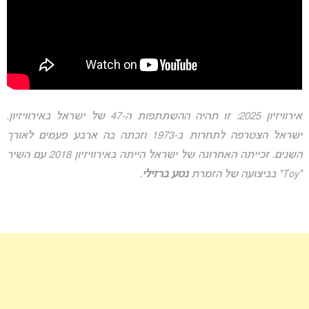
אירוויזיון 2025: זו תהיה ההשתתפות ה-47 של ישראל באירוויזיון.
ישראל הצטרפה לתחרות ב-1973 וזכתה בה ארבע פעמים לאורך
השנים. זכייתה האחרונה של ישראל הייתה באירוויזיון 2018 עם השיר
“Toy” בביצועה של הזמרת
נטע ברזילי
.