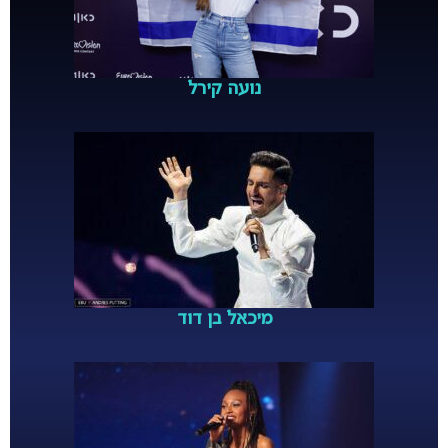
נועה קירל
מיכאל בן דוד