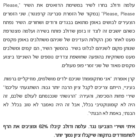
עלמה ודולב בחרו לשיר במשימת הדואטים את השיר “Please,
Please, Please” (במקור של הזמרת סברינה קרפנטר). שני הזמרים
הצעירים לבושים באופן מתואם בבגדים ורודים ושחורים. השיר נפתח
כשהם יושבים זה לצד זו בזמן שדולב פותח בשירה ועלמה מצטרפת
מעט לאחר מכן. הקולות העדינים של שניהם משתלבים באופן מקסים
שנותן מקום לשניהם לבלוט בשיר. בהמשך השיר, הם קמים ומשלבים
מעט משחקיות בהופעה שחושפת צדדים נוספים של השניים! ביצוע
מקסים מאוד של שני זמרי פופ מעולים.
קרן אומרת: “אני מתקוממת! שניכם ילדים מושלמים, מוזיקליים ברמות.
בעיניי, הייתם צריכים לקבל ציון הרבה יותר גבוה. השתגעתי עליכם!”
שירי פחות הסכימה, והעירה: “הרגשתי שנכנסתם לעולם שלכם, זה
היה לא קומונוקטיבי בכלל, אבל זה היה נאמבר לא טוב בכלל. לא
הבנתי, באמת לא הבנתי”.
איתי ושירי הצביעו נגד. עלמה ודולב קיבלו 62% ומציבים את הרף
למתמודדים בתקווה שיקבלו ציון נמוך יותר.