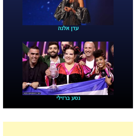
עדן אלנה
נטע ברזילי