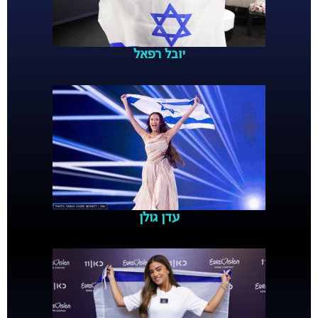
יובל רפאל
עדן גולן