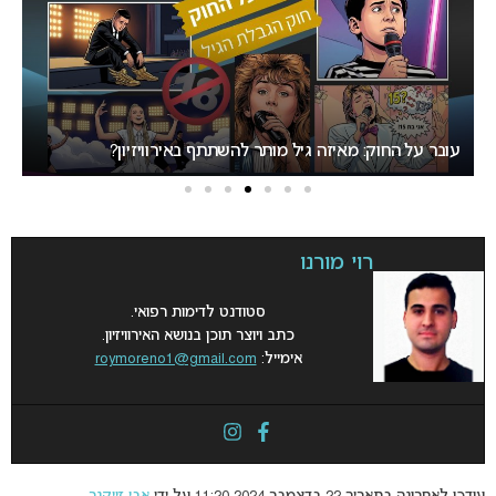
עובר על החוק: מאיזה גיל מותר להשתתף באירוויזיון?
רת
רוי מורנו
סטודנט לדימות רפואי.
כתב ויוצר תוכן בנושא האירוויזיון.
אימייל:
roymoreno1@gmail.com