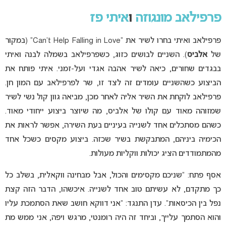
פרפילאב מונגוזה
ו
איתי פז
פרפילאב ואיתי בחרו לשיר את “Can’t Help Falling in Love” (במקור
של
אלביס
). השניים לבושים כזוג, כשפרפילאב בשמלה לבנה ואיתי
בבגדים שחורים, כיאה לשיר אהבה אגדי ועל-זמני. איתי פותח את
הביצוע כשהשניים עומדים זה לצד זו, שר לפרפילאב עם המון חן.
פרפילאב לוקחת את השיר אליה לאחר מכן, מביאה גוון קול נשי לשיר
שמזוהה מאוד עם קולו של אלביס, מה שיוצר ביצוע ייחודי מאוד.
כשהם מסתכלים אחד לשנייה בעיניים בעת השירה, אפשר לראות את
הכימיה ביניהם, המתבקשת בשיר שכזה. ביצוע מקסים כשכל אחד
מהמתמודדים הציג יכולות ווקליות מעולות.
אסף פתח: “שניכם מקסימים והכול, אבל מבחינה ווקאלית, בשלב כל
כך מתקדם, לא עשיתם טוב אחד לשנייה. איכשהו, הדבר הזה קצת
נפל בין הכיסאות”. עדן התנגד: “אני דווקא חושב שאת הסתמכת עליו
והוא הסתמך עלייך, וביחד זה היה רומנטי, מרגש ויפה, אני ממש מת