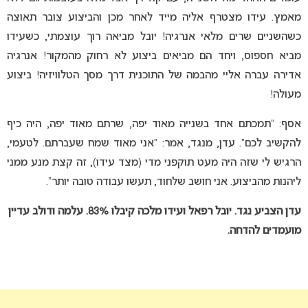
מאמץ. עידו מצטרף אליה מייד לאחר מכן והביצוע צובר תאוצה
כשהשניים שרים מלאי אנרגיה! יובל מביאה רוך עוצמתי, כשעידו
מביא חספוס, ויחד הם מביאים ביצוע לא רחוק מהמקור! אנרגיה
אדירה עברה אליי מהבמה של התוכנית דרך מסך הטלוויזיה! ביצוע
מעולה!
אסף: “תמכתם אחד בשנייה מאוד יפה, שרתם מאוד יפה, היה כיף
להקשיב לכם”. עדן, מנגד, אמר: “אני מאוד שמח שעברתם. לטעמי,
הרגיש לי שזה היה מעט תוקפני מדי (מצד עידו), זה קצת מנע ממני
ליהנות מהביצוע. אני חושב שלחוד, תעשו עבודה טובה יותר”.
עדן הצביע נגד. יובל רפאל ועידו מלכה
קיבלו 83%. עלמה ודולב עדיין
מועמדים להדחה.