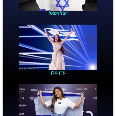
יובל רפאל
עדן גולן