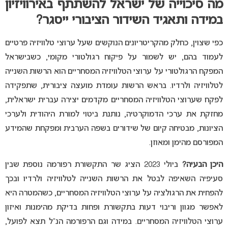
מה סיכוייה של ישראל להשתתף באירוויזיון
במידה ותאגיד השידור הציבורי ייסגר?
כפי שצוין, כחלק מהקריטריונים הנוקשים שעל ערוצי טלוויזיה פרטיים
לעמוד בהם, יש לשמור על פיקוח רגולטורי מקומי, כשבישראל
המפקח הרגולטורי על ערוצי הטלוויזיה המסחריים הוא הרשות השנייה
לטלוויזיה ולרדיו. בראש הרשות עומדת מועצה ציבורית, שתפקידה
לפקח שערוצי הטלוויזיה המסחריים מקדמים יצירה עברית ישראלית,
מחזקת את ערכי הדמוקרטיה, נותנת ביטוי למורת היהודית ולערכי
הציונות, מבטיחה קיום של שידורים בשפה הערבית ומפקחת שהמידע
המפורסם מהימן ומאוזן.
היכן הבעיה?
ביולי 2023 הציג שר התקשורת רפורמה נוספת שבין
סעיפיה השאיפה לבטל את הרשות השנייה לטלוויזיה ולרדיו ובכך
להפחית את הרגולציה על ערוצי הטלוויזיה המסחריים, כשהמטרה היא
לאפשר מגוון וריבוי דעות בתקשורת ופחות בדיקת מהימנות ואיזון
ערוצי הטלוויזיה המסחריים. במידה וגם הרפורמה הנ”ל תצא לפועל,