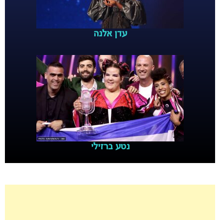
עדן אלנה
נטע ברזילי