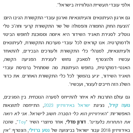
אלפי עובדי תעשיית הטלוויזיה בישראל”.
גם ארגון העיתונאים והעיתונאיות וארגון עובדי התקשורת הגיבו היום:
“הצעת החוק החמורה והפסולה של שר התקשורת קרעי וחה”כ טלי
גוטליב לסגירת תאגיד השידור היא איומה ומסוכנת לחופש הביטוי
ולדמוקרטיה. אנו קוראים לכל עובדי מערכות התקשורת, לעיתונאים
ולעיתונאיות, למנהלי כלי התקשורת ולעורכים הבכירים, להתאחד
עכשיו ולהצטרף למאבק נחוש לעצירת הפגיעה הקשה,
האנטי-דמוקרטית, בחופש העיתונות. מה שמתחיל ברמיסת עובדי
תאגיד השידור, יגיע בהמשך לכל כלי התקשורת האחרים. את כדור
השלג הזה חייבים לעצור, ועכשיו”.
גם עולם התרבות לא איחר להתייחס לסערה הנוכחית. בין המגיבים,
נועה קירל
, נציגת
ישראל באירוויזיון 2023
, התייחסה לתוצאות
האפשריות:
“האירוויזיון הוא כלי הסברה חשוב לישראל. אני לא רואה
את התחרות בלעדינו”
.
דורון מדלי
, אחד מיוצרי השיר “
Toy
“, שזכה
באירוויזיון 2018 עבור ישראל בביצועה של
נטע ברזילי
, הצטרף:
“אין