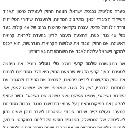
סערה פוליטית בכנסת ישראל: הצעת החוק לעצירת מימון תאגיד
השידור הציבורי “כאן” מתקציב המדינה, ולהעברת שידורי הטלוויזיה
והרדיו לניהול פרטי, עברה בקריאה טרומית ברוב של 49 קולות בעד
מול 46 נגד. כעת, ההצעה תעבור לדיון בוועדה לקראת קריאה
ראשונה. אם החוק יעבור את שלושת הקריאות הנדרשות, הוא ייכנס
לתוקף וישראל עלולה לאבד את השתתפותה באירוויזיון
.
שר התקשורת
שלמה קרעי
וחה”כ
טלי גוטליב
הובילו את היוזמה
לסגירת “כאן”. קרעי הדגיש שהצעת החוק היא חלק ממדיניות לפתוח
את שוק התקשורת לידיים פרטיות, לצמצם את הפיקוח ולהגביר את
התחרות. לדבריו,
“אין כל סיבה שאזרחי ישראל ימשיכו לממן את
השידור הציבורי, שאינו מפוקח ואינו משרת את הציבור”
.
השר שואף
להקטין את הפיקוח והאיזון על ערוצי החדשות. מנגד, ברבות ממדינות
המערב בעולם קיים שידור ציבורי שמטרתו לשדר תוכן שאינו נתון
לשליטתה של הממשלה, המבטיח חופש ופלורליזם דמוקרטי. כידוע,
לערוצי טלוויזיה מסחריים יש אינטרסים שונים מאחר והם נשלטים על