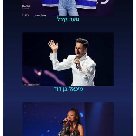
נועה קירל
מיכאל בן דוד