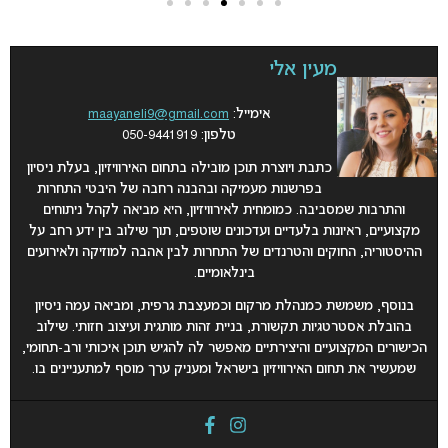
מעין אלי
אימייל:
maayaneli9@gmail.com
טלפון: 050-9441919
כתבת ויוצרת תוכן מובילה בתחום האירוויזיון, בעלת ניסיון
בפרשנות מעמיקה ובהבנה רחבה של היבטי התחרות
והתרבות שמסביבה. כמומחית לאירוויזיון, היא מביאה לקהל ניתוחים
מקצועיים, ראיונות בלעדיים ועדכונים שוטפים, תוך שילוב בין ידע רחב על
ההיסטוריה, החוקים והטרנדים של התחרות לבין אהבה למוזיקה ולאירועים
בינלאומיים
.
בנוסף, משמשת כמנהלת מרקום וכמעצבת גרפית, ומביאה עמה ניסיון
בהובלת אסטרטגיות תקשורת, בניית זהות מותגית ועיצוב חזותי. שילוב
הכישורים המקצועיים והיצירתיים מאפשר לה להגיש תוכן איכותי ורב-תחומי,
שמעשיר את תחום האירוויזיון בישראל ומעניק ערך מוסף למתעניינים בו
.