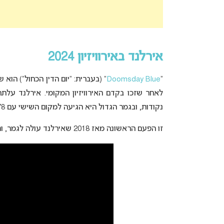
אירלנד באירוויזיון 2024
“
Doomsday Blue
” (בעברית: “יום הדין הכחול”) הוא
נקודות, ובגמר הגדול היא הגיעה למקום השישי עם 278 נקודות. אירלנד לא קיבלה נקודות מישראל.
זו הפעם הראשונה מאז 2018 שאירלנד עולה לגמר, והתוצאה הטובה ביותר של המדינה מאז שנת 2000.