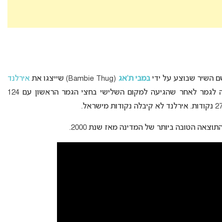
 שם השיר שבוצע על ידי
במבי ת’אג
(Bambie Thug) שייצגו את
אירלנד
לאחר שזכו בקדם האירוויזיון המקומי. אירלנד עלתה לגמר לאחר שהגיעה למקום השלישי בחצי הגמר הראשון עם 124