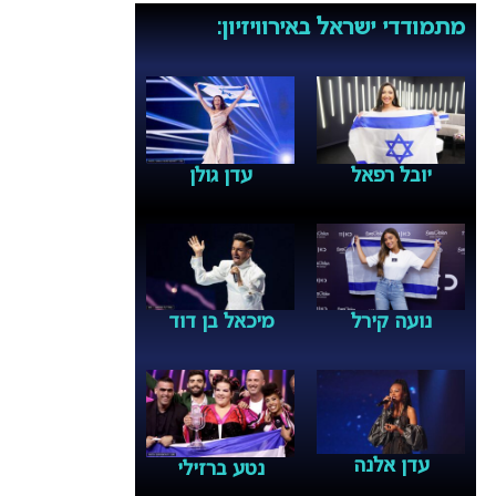
מתמודדי ישראל באירוויזיון:
יובל רפאל
עדן גולן
נועה קירל
מיכאל בן דוד
עדן אלנה
נטע ברזילי