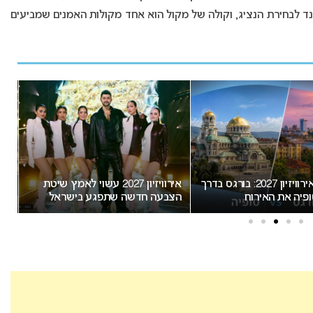
Eurosong 202” ישמש את אירלנד לבחירת הנציג, וקולה של מקול הוא אחד מקולות האמנים שמביעים
המירוץ לאירוויזיון 2027: בורגס בדרך
אירוויזיון 2027 עשוי לאמץ שיטת
“א
פיה את האירוח
הצבעה חדשה שתפגע בישראל
חשו
מס