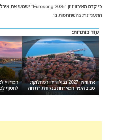
כי קדם האירוויזיון “5
התעניינות בהשתתפות בו.
עוד כותרות:
יזה גיל מותר
אירוויזיון 2027 בבולגריה: המחלוקת
ון?
סביב העיר המארחת בנקודת רתיחה
לחטוף לסו