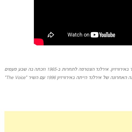
אירוויזיון 2025: זו תהיה ההשתתפות ה-58 של אירלנד באירוויזיון. אירלנד הצטרפה לתחרות ב-1965 וזכתה בה שבע פעמים
לאורך השנים, שיאנית הזכיות ביחד עם שוודיה. זכייתה האחרונה של אירלנד הייתה באירוויזיון 1996 עם השיר “The Voice”