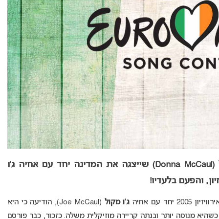
נציגת אירלנד באירוויזיון 2005, דונה מקול (Donna McCaul) שייצגה את המדינה יחד עם אחיה ג’ו
ג’ו מקול
(Joe McCaul), הודיעה כי היא
 כשהיא מנוסה יותר ובנתה קריירה מוזיקלית משלה. כזכור, כבר פורסם