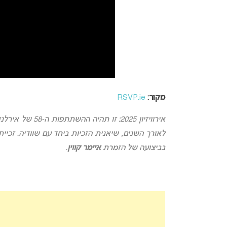
מקור:
RSVP.ie
בביצועה של הזמרת
איימר קווין
.