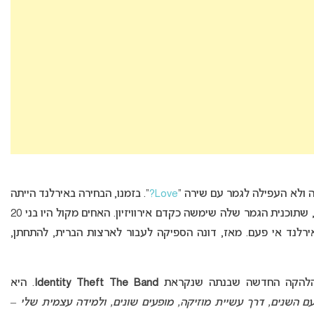
Love?
“. בזמנו, הבחירה באירלנד הייתה
דרך תוכנית ריאליטי מוזיקלית בשם “You’re A Star”, שתוכנית הגמר שלה שימשה כקדם אירוויזיון. האחים מקול היו בני 20
את אירלנד אי פעם. מאז, דונה הספיקה לעבור לארצות הברית, להתחתן,
עם הלהקה החדשה שבנתה שנקראת
Identity Theft The Band
. היא
ם השנים, דרך עשיית מוזיקה, מופעים שונים, ולמידה עצמית שלי –