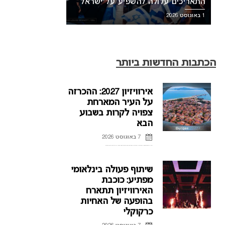
התאריכים עלולה להשפיע על ישראל
1 באוגוסט 2026
הכתבות החדשות ביותר
אירוויזיון 2027: ההכרזה
על העיר המארחת
צפויה לקרות בשבוע
הבא
7 באוגוסט 2026
ההכרזה על העיר המארחת של אירוויזיון 2027 בבולגריה, תתקיים על פי הדיווחים בשבוע הבא. רשת הטלוויזיה הבולגרית, BNT, מתייחסת לראשונה לפרסומים על חילוקי דעות עם ממשלת בולגריה על נושא בחירת ...
שיתוף פעולה בינלאומי
מפתיע: כוכבת
האירוויזיון תתארח
בהופעה של האחיות
כרקוקלי