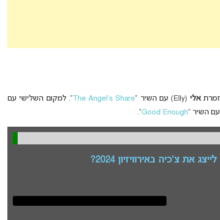
אלי
(Elly) עם השיר “
The Angel’s Share
“. למקום השלישי עם
“.
Good Enough
צג את צ'כיה באירוויזיון 2024?