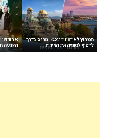
יזיון 2027 בבולגריה: המחלוקת
המירוץ לאירוויזיון 2027: בורגס בדרך
חת בנקודת רתיחה
לחטוף לסופיה את האירוח
הצבעה חד