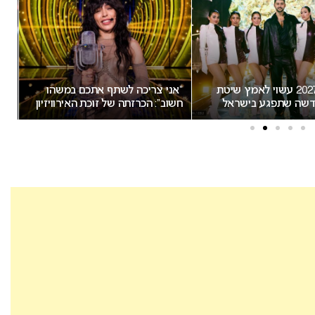
אירוויזיון 2027 עשוי לאמץ שיטת
“אני צריכה לשתף אתכם במשהו
שה שתפגע בישראל
חשוב”: הכרזתה של זוכת האירוויזיון
הת
מסעירה את הרשת
יש