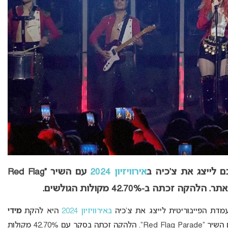
 לייצג את צ’כיה ב
אירוויזיון 2024
עם השיר “Red Flag
ת הפייבוריטית לייצג את צ’כיה
באירוויזיון 2024
היא להקת
מידי
(MYDY), אשר מתמודדת בקדם האירוויזיון הצ’כי עם השיר “Red Flag Parade”. הלהקה זכתה בסקר עם 42.70% מקולות