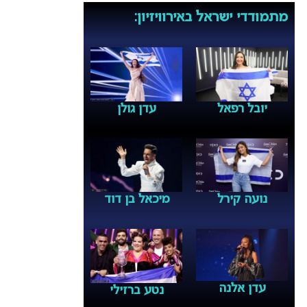
מתמודדי ישראל באירוויזיון:
יובל רפאל
עדן גולן
נועה קירל
מיכאל בן דוד
עדן אלנה
נטע ברזילי