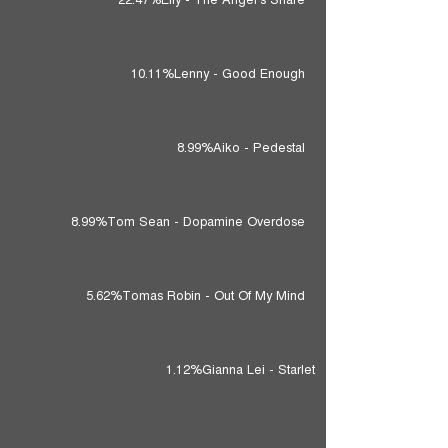
22.47%
Elly - The Angel's Share
10.11%
Lenny - Good Enough
8.99%
Aiko - Pedestal
8.99%
Tom Sean - Dopamine Overdose
5.62%
Tomas Robin - Out Of My Mind
1.12%
Gianna Lei - Starlet