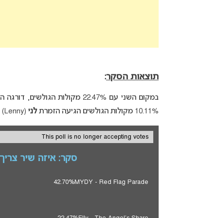
תוצאות הס
ק
ר
:
במקום השני עם 22.47% מקולות הגולשים, דורגה הזמרת
10.11% מקולות הגולשים הגיעה הזמרת
לני
(Lenny) עם השיר “
This poll is no longer accepting votes
סקר: איזה שיר צריך ליי
42.70%
MYDY - Red Flag Parade