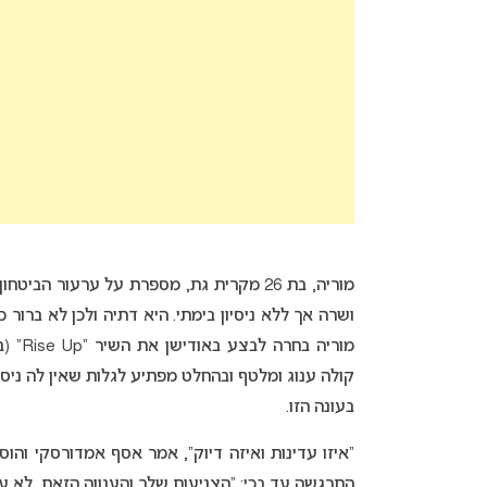
ושרה אך ללא ניסיון בימתי. היא דתיה ולכן לא ברור 
מוריה בחרה לבצע באודישן את השיר “Rise Up” (במקור של
קולה ענוג ומלטף ובהחלט מפתיע לגלות שאין לה ניסי
בעונה הזו.
“איזו עדינות ואיזה דיוק”, אמר אסף אמדורסקי והוס
התרגשה עד בכי: “הצניעות שלך והענווה הזאת, לא ע