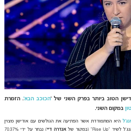
שן הטוב ביותר בפרק השני של ‘
הכוכב הבא’
. הזמרת
ון
במקום השני.
נג’ל
היא המתמודדת אשר הפתיעה את הגולשים עם אודישן מצוין
Rise Up” (במקור של
אנדרה דיי
) נבחר על ידי 70.37%