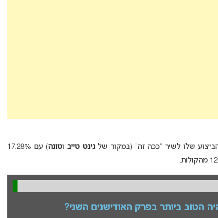
יצוע שלו לשיר “ככה זה” (במקור של
נינט טייב
ו
טונה
) עם 17.28%
יה הטוב ביותר בפרק האודישנים השני?