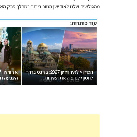
מהגולשים שלנו לאודישן הטוב ביותר במהלך פרק האו
עוד כותרות:
יזיון 2027 בבולגריה: המחלוקת
המירוץ לאירוויזיון 2027: בורגס בדרך
חת בנקודת רתיחה
לחטוף לסופיה את האירוח
הצבעה חד