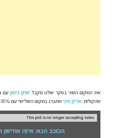
את המקום השני בסקר שלנו מקבל
יונתן ביטון
עם הב
מהקולות.
אריק סיני
מתברג במקום השלישי עם 12.35% מהקולות.
This poll is no longer accepting votes
הכוכב הבא: איזה אודישן ה