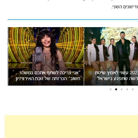
דישנים השני.
אירוויזיון 2027 עשוי לאמץ שיטת
“אני צריכה לשתף אתכם במשהו
שה שתפגע בישראל
חשוב”: הכרזתה של זוכת האירוויזיון
הת
מסעירה את הרשת
יש