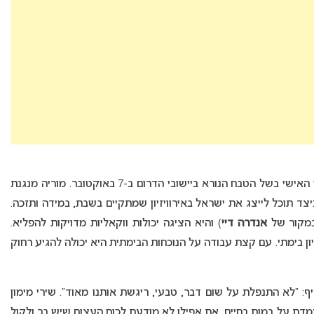
מוריה, בת 26 מקרית גת, מספרת על ערעור הביטחון האישי בשל הטבח הנורא ביישובי הדרום ב-7 באוקטובר. מוריה מנגנת
כיצד תוכל לייצג את ישראל באירוויזיון שמתקיים בשבת, במידה ותזכה.
אנדרה דיי
) והיא הציגה יכולות ווקאליות מדויקות להפליא.
ון בימתי. עם קצת עבודה על הנוכחות הבימתית היא יכולה להגיע רחוק
יף: “לא התנפלת על שום דבר, טבעי, ריגשת אותנו מאוד”. שירי מימון
מדת על במות בחיים, את אפילו לא מודעת לכוח העצום שיש בך ולקול