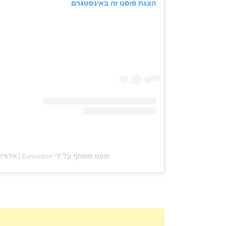
הצגת פוסט זה באינסטגרם
פוסט משותף על ידי ‏‎Eurovision | אירוויזיון‎‏ (@‏‎euromix.co.il‎‏)