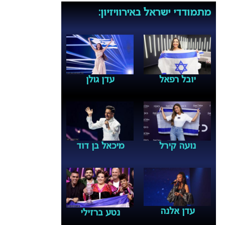
מתמודדי ישראל באירוויזיון:
יובל רפאל
עדן גולן
נועה קירל
מיכאל בן דוד
עדן אלנה
נטע ברזילי