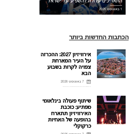
התאריכים עלולה להשפיע על ישראל
1 באוגוסט 2026
הכתבות החדשות ביותר
אירוויזיון 2027: ההכרזה
על העיר המארחת
צפויה לקרות בשבוע
הבא
7 באוגוסט 2026
ההכרזה על העיר המארחת של אירוויזיון 2027 בבולגריה, תתקיים על פי הדיווחים בשבוע הבא. רשת הטלוויזיה הבולגרית, BNT, מתייחסת לראשונה לפרסומים על חילוקי דעות עם ממשלת בולגריה על נושא בחירת ...
שיתוף פעולה בינלאומי
מפתיע: כוכבת
האירוויזיון תתארח
בהופעה של האחיות
כרקוקלי