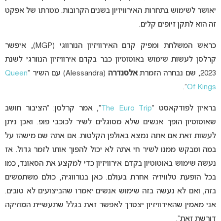
יאושר לשימוש בתחרות האירוויזיון בשנים הקרובות. מטרתו של אפקט
זה הוא לתקן זיופים קלים.
כראש המשלחת ומפיק קדם האירוויזיון הנורווגי (MGP), איפשר
קרלסן לעשות שימוש באוטוטיון כבר בקדם אירוויזיון הנוורגי לשנת
2023, שם נבחרה הזמרת
אלסנדרה
(Alessandra) עם השיר “
Queen
“.
Of Kings
בראיון לפודקאסט “
The Euro Trip
“, אמר קרלסן: “הציבור חושב
שאוטוטיון הופך אנשים שלא מסוגלים לשיר לכוכבי פופ. ואכן ניתן
לעשות זאת אם אתה נמצא באולפן הקלטות. אם אתה שם מישהו על
במה ומבקש ממנו לשיר חי אתה לא יכול להפוך אותו לזמר גדול. אז
נעשה שימוש באוטוטיון בקדם אירוויזיון כדי למקצע את הסאונד, כמו
בכל הופעת טלוויזיה אחרת בעולם. כאן בנורווגיה, כולם משתמשים
בזה, ואם לא נעשה בזה שימוש אנשים יאמרו שהביצועים לא טובים.
אני מאמין שהאירוויזיון יצטרך לאפשר זאת בגלל שתעשיית המוזיקה
דורשת זאת”.