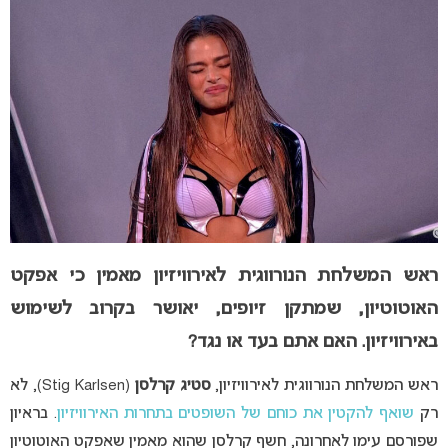
ראש המשלחת הנורווגית לאירוויזיון מאמין כי אפקט
האוטוטיון, שמתקן זיופים, יאושר בקרוב לשימוש
באירוויזיון. האם אתם בעד או נגד?
ראש המשלחת הנורווגית לאירוויזיון,
סטיג קרלסן
(Stig Karlsen), לא
רק
שואף להקטין את כוחם של השופטים בתחרות האירוויזיון
. בראיון
שפורסם עימו לאחרונה, חשף קרלסן שהוא מאמין שאפקט האוטוטיון