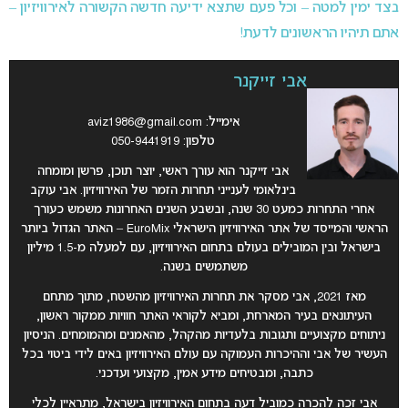
בצד ימין למטה – וכל פעם שתצא ידיעה חדשה הקשורה לאירוויזיון –
אתם תיהיו הראשונים לדעת!
אבי זייקנר
אימייל:
aviz1986@gmail.com
טלפון: 050-9441919
אבי זייקנר הוא עורך ראשי, יוצר תוכן, פרשן ומומחה
בינלאומי לענייני תחרות הזמר של האירוויזיון. אבי עוקב
אחרי התחרות כמעט 30 שנה, ובשבע השנים האחרונות משמש כעורך
הראשי והמייסד של אתר האירוויזיון הישראלי EuroMix – האתר הגדול ביותר
בישראל ובין המובילים בעולם בתחום האירוויזיון, עם למעלה מ-1.5 מיליון
משתמשים בשנה.
מאז 2021, אבי מסקר את תחרות האירוויזיון מהשטח, מתוך מתחם
העיתונאים בעיר המארחת, ומביא לקוראי האתר חוויות ממקור ראשון,
ניתוחים מקצועיים ותגובות בלעדיות מהקהל, מהאמנים ומהמומחים. הניסיון
העשיר של אבי וההיכרות העמוקה עם עולם האירוויזיון באים לידי ביטוי בכל
כתבה, ומבטיחים מידע אמין, מקצועי ועדכני.
אבי זכה להכרה כמוביל דעה בתחום האירוויזיון בישראל, מתראיין לכלי