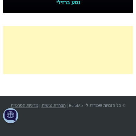
נטע ברזילי
© כל הזכויות שמורות ל- EuroMix |
הצהרת נגישות
|
מדיניות הפרטיות