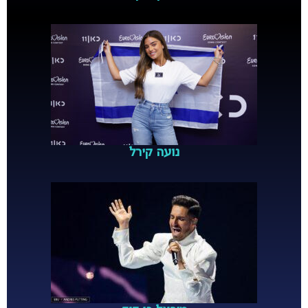
נועה קירל