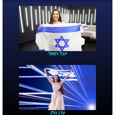
יובל רפאל
עדן גולן