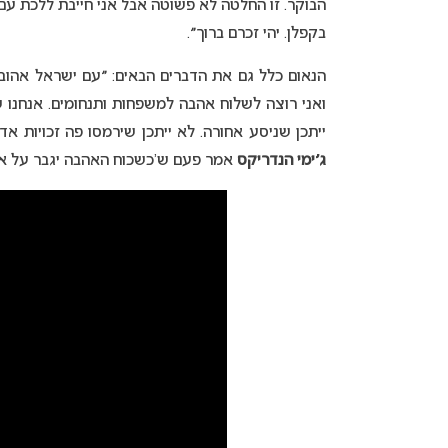
הבוקר. זו החלטה לא פשוטה אבל אני חייבת ללכת עם
בקפלן. יהי זכרם ברוך״.
הנאום כלל גם את הדברים הבאים: ״עם ישראל אהוב ש
ואני רוצה לשלוח אהבה למשפחות ותנחומים. אנחנו ש
ייתכן שניסע אחורה. לא ייתכן שירמסו פה זכויות א
ג׳ימי הנדריקס
אמר פעם ש’כשכוח האהבה יגבר על אהב