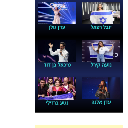
יובל רפאל
עדן גולן
נועה קירל
מיכאל בן דוד
עדן אלנה
נטע ברזילי