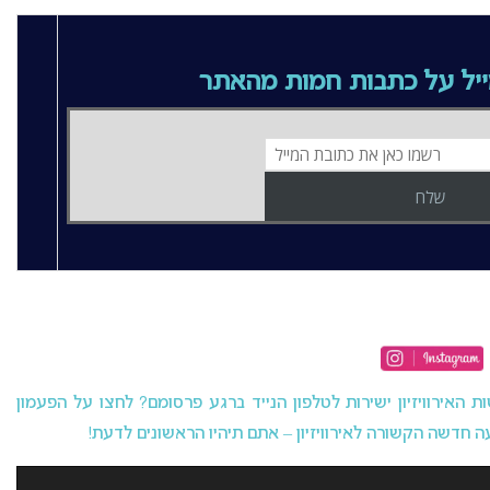
יל על כתבות חמות מהאתר
האירוויזיון ישירות לטלפון הנייד ברגע פרסומם? לחצו על הפעמון
 חדשה הקשורה לאירוויזיון – אתם תיהיו הראשונים לדעת!