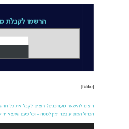
הרשמו לקבלת מי
[fblike]
רוצים להישאר מעודכנים? רוצים לקבל את כל חדשות 
הכחול המופיע בצד ימין למטה – וכל פעם שתצא ידיעה