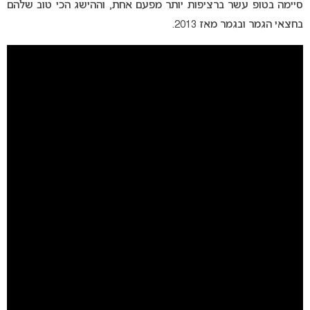
סיימה בטופ עשר ברציפות יותר מפעם אחת, וההישג הכי טוב שלהם
בחצאי הגמר ובגמר מאז 2013.