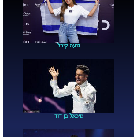
נועה קירל
מיכאל בן דוד