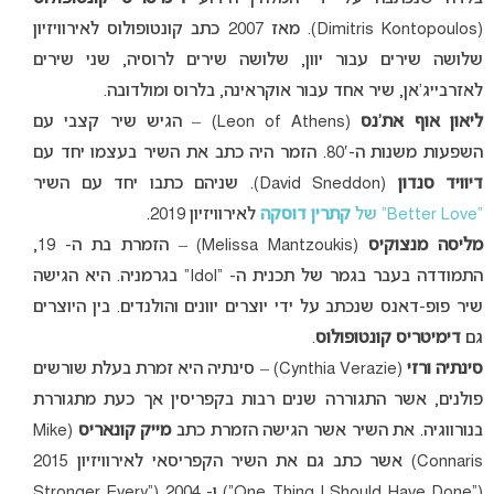
(Dimitris Kontopoulos). מאז 2007 כתב קונטופולוס לאירוויזיון
שלושה שירים עבור יוון, שלושה שירים לרוסיה, שני שירים
לאזרבייג’אן, שיר אחד עבור אוקראינה, בלרוס ומולדובה.
ליאון אוף את’נס
(Leon of Athens) – הגיש שיר קצבי עם
השפעות משנות ה-80′. הזמר היה כתב את השיר בעצמו יחד עם
דיוויד סנדון
(David Sneddon). שניהם כתבו יחד עם השיר
“Better Love” של
קתרין דוסקה
לאירוויזיון 2019.
מליסה מנצוקיס
(Melissa Mantzoukis) – הזמרת בת ה- 19,
התמודדה בעבר בגמר של תכנית ה- “Idol” בגרמניה. היא הגישה
שיר פופ-דאנס שנכתב על ידי יוצרים יוונים והולנדים. בין היוצרים
גם
דימיטריס קונטופולוס
.
סינתיה
ורזי
(Cynthia Verazie) – סינתיה היא זמרת בעלת שורשים
פולנים, אשר התגוררה שנים רבות בקפריסין אך כעת מתגוררת
בנורווגיה. את השיר אשר הגישה הזמרת כתב
מייק קונאריס
(Mike
Connaris) אשר כתב גם את השיר הקפריסאי לאירוויזיון 2015
(“One Thing I Should Have Done”) ו- 2004 (“Stronger Every