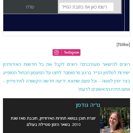
[fblike]
רוצים להישאר מעודכנים? רוצים לקבל את כל חדשות האירוויזיון
ישירות לטלפון הנייד ברגע פרסומם? לחצו על הפעמון הכחול המופיע
בצד ימין למטה – וכל פעם שתצא ידיעה חדשה הקשורה לאירוויזיון –
אתם תיהיו הראשונים לדעת!
נריה גודמן
יוצרת תוכן בנושא תחרות האירוויזיון, חובבת מאז שנת
2010. בשאר הזמן מטיילת בעולם.