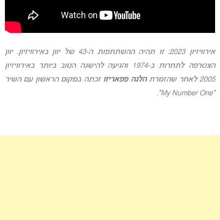
אירוויזיון 2023: זו תהיה ההשתתפות ה-43 של יוון באירוויזיון. יוון
הצטרפה לתחרות ב-1974 והגיעה להישגה הטוב ביותר באירוויזיון
2005 לאחר שהזמרת
הלנה פפאריזו
זכתה במקום הראשון עם השיר
“My Number One”.