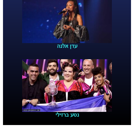
עדן אלנה
נטע ברזילי