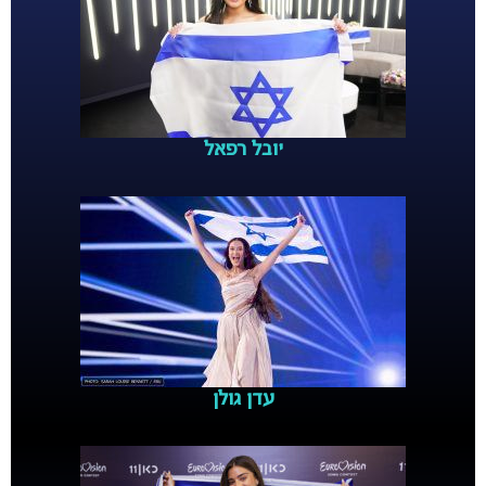
יובל רפאל
עדן גולן