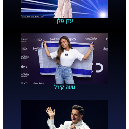
עדן גולן
נועה קירל