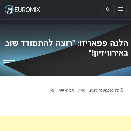
EUROMIX
אתר הבית של האירוויזיון בישראל
הלנה פפאריזו: “רוצה להתמודד שוב
באירוויזיון!”
22 בספטמבר 2020
מאת
אבי זייקנר