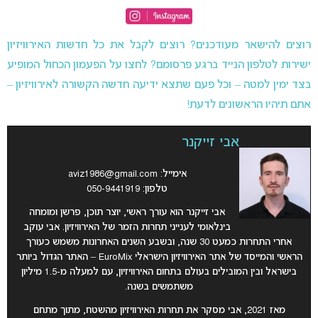
רוצים להישאר מעודכנים? רוצים לקבל את כל חדשות האירוויזיון
ישירות לטלפון הנייד ברגע פרסומם? לחצו על הפעמון הכחול המופיע
בצד ימין למטה – וכל פעם שתצא ידיעה חדשה הקשורה לאירוויזיון –
אתם תיהיו הראשונים לדעת!
אבי זייקנר
אימייל:
aviz1986@gmail.com
טלפון: 050-9441919
אבי זייקנר הוא עורך ראשי, יוצר תוכן, פרשן ומומחה
בינלאומי לענייני תחרות הזמר של האירוויזיון. אבי עוקב
אחרי התחרות כמעט 30 שנה, ובשבע השנים האחרונות משמש כעורך
הראשי והמייסד של אתר האירוויזיון הישראלי EuroMix – האתר הגדול ביותר
בישראל ובין המובילים בעולם בתחום האירוויזיון, עם למעלה מ-1.5 מיליון
משתמשים בשנה.
מאז 2021, אבי מסקר את תחרות האירוויזיון מהשטח, מתוך מתחם