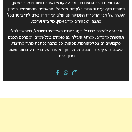
העיתונאים בעיר המארחת, ומביא לקוראי האתר חוויות ממקור ראשון,
ניתוחים מקצועיים ותגובות בלעדיות מהקהל, מהאמנים ומהמומחים. הניסיון
העשיר של אבי וההיכרות העמוקה עם עולם האירוויזיון באים לידי ביטוי בכל
כתבה, ומבטיחים מידע אמין, מקצועי ועדכני.
אבי זכה להכרה כמוביל דעה בתחום האירוויזיון בישראל, מתראיין לכלי
תקשורת מרכזיים, משתף פעולה עם מומחים בינלאומיים, ומפרסם תכנים
מקצועיים גם בפלטפורמות נוספות. כל כתבה נכתבת מתוך מחויבות
לאמינות, שקיפות, והבנת הקהל, תוך הקפדה על בדיקת עובדות והצגת
מגוון דעות.