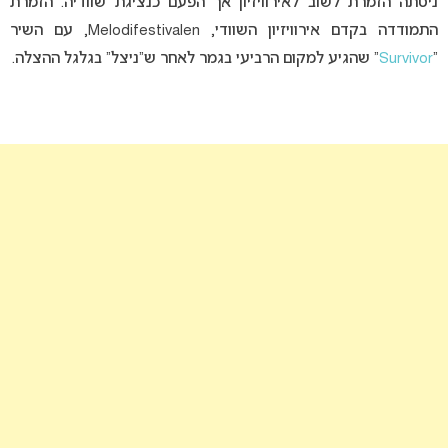
ניסתה הזמרת לשוב לאירוויזיון אך הפעם כנציגת שוודיה. הזמרת
התמודדה בקדם אירוויזיון השוודי, Melodifestivalen, עם השיר
“
Survivor
” שהגיע למקום הרביעי בגמר לאחר ש”ניצל” בגלגל ההצלה.