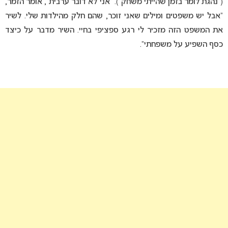
(“נהגת לומר בזמן שהייתי משחק”). “אני לא דובר ערבית”, אומר הזמר,
“אבל יש משפטים ומילים שאני זוכר, שהם חלק מהילדות שלי. לשיר
את המשפט הזה מזכיר לי רגע ספציפי בחיי. השיר מדבר על כיצד
כסף השפיע על משפחתי”.