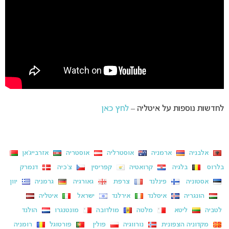
לחדשות נוספות על איטליה –
לחץ כאן
אלבניה
ארמניה
אוסטרליה
אוסטריה
אזרבייג’אן
בלרוס
בלגיה
קרואטיה
קפריסין
צ’כיה
דנמרק
אסטוניה
פינלנד
צרפת
גאורגיה
גרמניה
יוון
הונגריה
איסלנד
אירלנד
ישראל
איטליה
לטביה
ליטא
מלטה
מולדובה
מונטנגרו
הולנד
מקדוניה הצפונית
נורווגיה
פולין
פורטוגל
רומניה