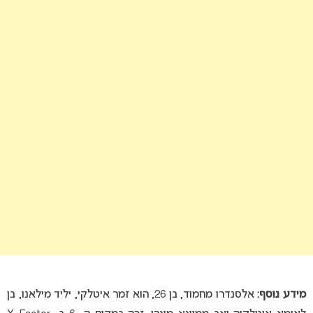
מידע נוסף:
אלסנדרו מחמוד, בן 26, הוא זמר איטלקי, יליד מילאנו, בן