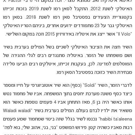
לאימא איטלקיה ואב ממוצא מצרי. זכה במקום ה- 6 ב- X Factor
האיטלקי לשנת 2012. התקבל לסאן רמו לשנת 2019 בזכות זכייתו
בקטגוריית הצעירים בפסטיבל סאן רמו לשנת 2018. בסאן רמו
האיטלקי גבר על 23 מתמודדים ידועים אחרים, ביניהם הטריו האיטלקי
“Il Volo” אשר ייצג את איטליה באירוויזיון 2015 וזכה במקום השלישי.
השיר חצה את הציבור האיטלקי לשניים בשל המילים בערבית בשיר
ושם משפחתו של הזמר. באיטליה מתנגדים רבים לגלי ההגירה של
המוסלמים למדינה. לכן, בעקבות זכייתו, איטלקים רבים הביעו סלידה
מבחירת השיר כזוכה בפסטיבל הסאן רמו.
לדברי הזמר, השיר “Soldi” (כסף) הוא שיר אוטוביוגרפי על חייו ומספר
כיצד כסף משנה מערכת יחסים בתוך המשפחה. אביו של מחמוד נטש
אותו כאשר היה בן 6, מאז התחתן אביו 4 פעמים נוספות כאשר הוא
משאיר את ילדיו לבדם בעולם. המילים בערבית בשיר “Waladi waladi
habibi ta’aleena” נכנסו לשיר בגלל שזה ביטוי שמחמוד שמע פעמים
רבות מאביו כשהיה קטן. פירוש המשפט “בני, בני, אהוב שלי, בוא לפה”