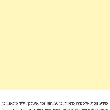
מידע נוסף:
אלסנדרו מחמוד, בן 26, הוא זמר איטלקי, יליד מילאנו, בן