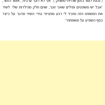
(“נהגת לומר בזמן שהייתי משחק”). “אני לא דובר ערבית”, אומר הזמר,
“אבל יש משפטים ומילים שאני זוכר, שהם חלק מהילדות שלי. לשיר
את המשפט הזה מזכיר לי רגע ספציפי בחיי. השיר מדבר על כיצד
כסף השפיע על משפחתי”.