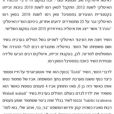
לאימא איטלקיה ואב ממוצא מצרי. זכה במקום ה- 6 ב- X Factor
האיטלקי לשנת 2012. התקבל לסאן רמו לשנת 2019 בזכות זכייתו
בקטגוריית הצעירים בפסטיבל סאן רמו לשנת 2018. בסאן רמו
האיטלקי גבר על 23 מתמודדים ידועים אחרים, ביניהם הטריו האיטלקי
“Il Volo” אשר ייצג את איטליה באירוויזיון 2015 וזכה במקום השלישי.
השיר חצה את הציבור האיטלקי לשניים בשל המילים בערבית בשיר
ושם משפחתו של הזמר. באיטליה מתנגדים רבים לגלי ההגירה של
המוסלמים למדינה. לכן, בעקבות זכייתו, איטלקים רבים הביעו סלידה
מבחירת השיר כזוכה בפסטיבל הסאן רמו.
לדברי הזמר, השיר “Soldi” (כסף) הוא שיר אוטוביוגרפי על חייו ומספר
כיצד כסף משנה מערכת יחסים בתוך המשפחה. אביו של מחמוד נטש
אותו כאשר היה בן 6, מאז התחתן אביו 4 פעמים נוספות כאשר הוא
משאיר את ילדיו לבדם בעולם. המילים בערבית בשיר “Waladi waladi
habibi ta’aleena” נכנסו לשיר בגלל שזה ביטוי שמחמוד שמע פעמים
רבות מאביו כשהיה קטן. פירוש המשפט “בני, בני, אהוב שלי, בוא לפה”