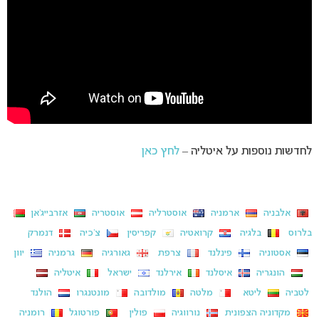
לחדשות נוספות על איטליה –
לחץ כאן
אלבניה
ארמניה
אוסטרליה
אוסטריה
אזרבייג’אן
בלרוס
בלגיה
קרואטיה
קפריסין
צ’כיה
דנמרק
אסטוניה
פינלנד
צרפת
גאורגיה
גרמניה
יוון
הונגריה
איסלנד
אירלנד
ישראל
איטליה
לטביה
ליטא
מלטה
מולדובה
מונטנגרו
הולנד
מקדוניה הצפונית
נורווגיה
פולין
פורטוגל
רומניה