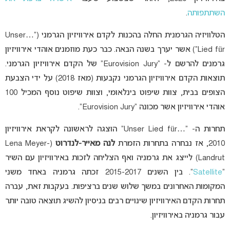
השתתפותה
.
הטלוויזיה הגרמנית החלה בהכנות לקדם אירוויזיון הגרמני (“…Unser
Lied für”) אשר יערך בשנה הבאה. כבר כעת מוזמנים אוהדי אירוויזיון
גרמנים להרשם ל- “Eurovision Jury” של הקדם אירוויזיון הגרמני.
תוצאות הקדם אירוויזיון הגרמני נקבעות (מאז 2018) על ידי הצבעת
הצופים בבית, צוות שיפוט בינלאומי, וצוות שיפוט נוסף המכיל 100
אוהדי אירוויזיון אשר מכונה “Eurovision Jury”.
תחרות ה- “…Unser Lied für” הוצגה לראשונה לקראת אירוויזיון
2010, אז נבחרה בתחרות הזמרת
לנה מאייר-לנדרוט
(Lena Meyer-
Landrut) לייצג את גרמניה ואף הצליחה לזכות באירוויזיון עם השיר
“
Satellite
“. בין השנים 2015-2017 זכתה גרמניה באחד משני
המקומות האחרונים במשך שלוש שנים ברציפות. בעקבות זאת, עברה
תחרות הקדם האירוויזיון שינויים רבים בניסיון להשיג תוצאה טובה יותר
עבור גרמניה באירוויזיון.