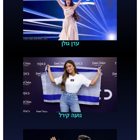
עדן גולן
נועה קירל