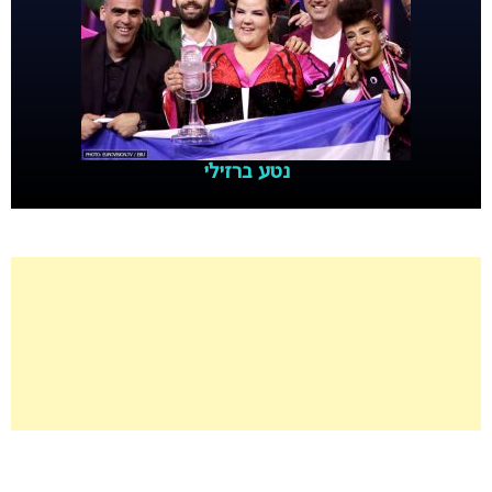
נטע ברזילי