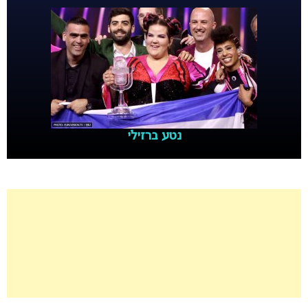
נטע ברזילי