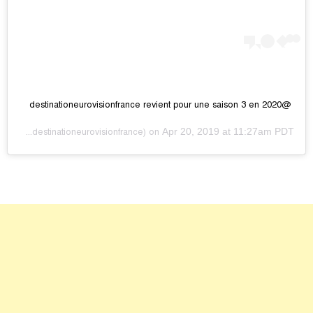
@destinationeurovisionfrance revient pour une saison 3 en 2020
Apr 20, 2019 at 11:27am PDT
rance
(@destinationeurovisionfrance) on