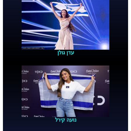
עדן גולן
נועה קירל