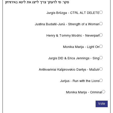
סקר: מי לדעתך צריך לייצג את ליטא באירוויזיון
Jurgis Brūzga - CTRL ALT DELETE
Justina Budaitė-Junà - Strength of a Woman
Henry & Tommy Modric - Neverpart
Monika Marija - Light On
Jurgis DID & Erica Jennings - Sing
Antikvariniai Kašpirovskio Dantys - Mažulė
Jurijus - Run with the Lions
Monika Marija - Criminal
Vote