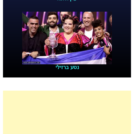
נטע ברזילי