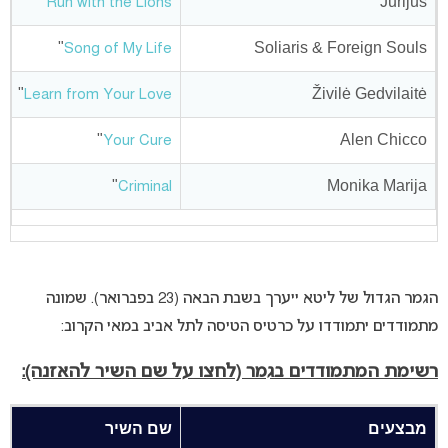
4
"
Jurijus
Run with the Lions
6
"
Soliaris & Foreign Souls
Song of My Life
0
"
Živilė Gedvilaitė
Learn from Your Love
2
"
Alen Chicco
Your Cure
7
"
Monika Marija
Criminal
הגמר הגדול של ליטא ייערך בשבת הבאה (23 בפברואר). שמונה
מתמודדים יתמודדו על כרטיס הטיסה לתל אביב במאי הקרוב:
רשימת המתמודדים בגמר (לחצו על שם השיר להאזנה):
מבצעים
שם השיר
נ