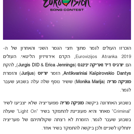
הוכרזו העולים לגמר מתוך חצי הגמר השני והאחרון של ה-
Eurovizijos Atranka 2019, הקדם אירוויזיון הליטאי. העולים
הם:
יורגיס דיד ואריקה ינינגס
(
Erica Jennings
&
DID
Jurgis
), להקת
Antikvariniai Kašpirovskio Dantys
, הזמר
יוריוס
(
Jurijus
) והזמרת
מוניקה מריה
(
Monika Marija
) ששיר נוסף שלה עלה בשבוע שעבר
לגמר.
בשבוע האחרונה ביקשה
מוניקה מריה
ממעריציה שלא יצביעו לשיר
“Criminal” מאחר והיא מעוניינת להתמקד בשיר “Light On” שעלה
בשבוע שעבר לגמר. הזמרת לא רצתה שקולותיהם של מעריציה
יתחלקו לשניים ולכן ביקשה להתמקד בשיר אחד.