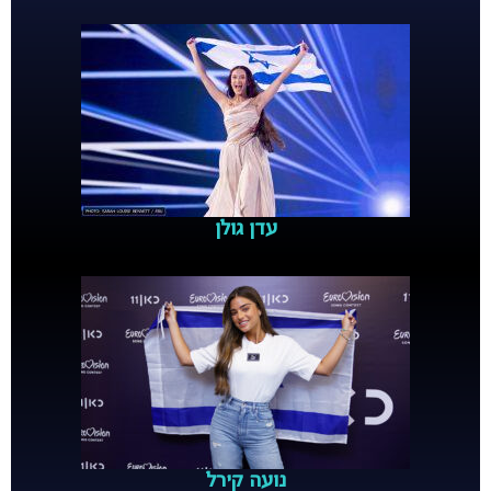
עדן גולן
נועה קירל