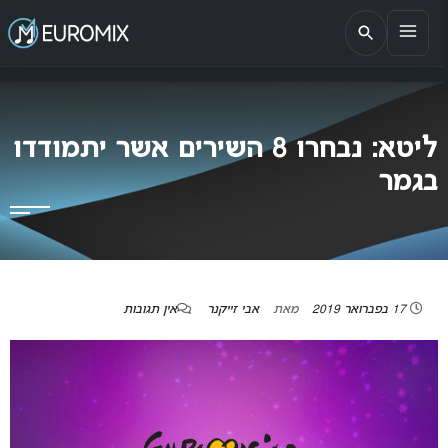
EUROMIX
אתר הבית של האירוויזיון בישראל
ליטא: נבחרו 8 השירים אשר יתמודדו
בגמר
17 בפברואר 2019
מאת
אבי זייקנר
אין תגובות