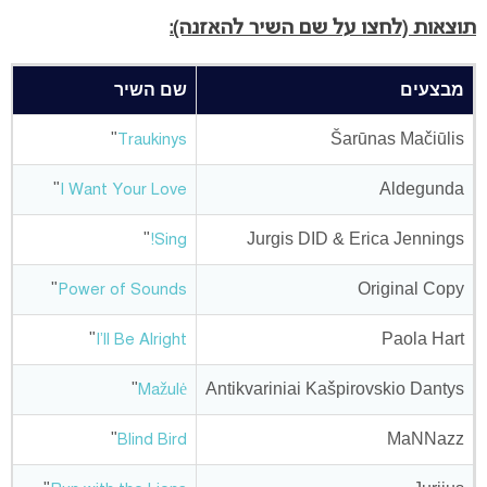
תוצאות (לחצו על שם השיר להאזנה):
מבצעים
שם השיר
נ
5
"
Šarūnas Mačiūlis
Traukinys
5
"
Aldegunda
I Want Your Love
6
"
Jurgis DID & Erica Jennings
Sing!
4
"
Original Copy
Power of Sounds
2
"
Paola Hart
I'll Be Alright
8
"
Antikvariniai Kašpirovskio Dantys
Mažulė
8
"
MaNNazz
Blind Bird