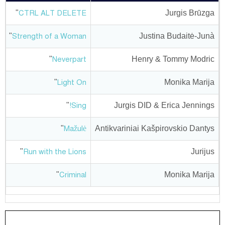
"
Jurgis Brūzga
CTRL ALT DELETE
"
Justina Budaitė-Junà
Strength of a Woman
"
Henry & Tommy Modric
Neverpart
"
Monika Marija
Light On
"
Jurgis DID & Erica Jennings
Sing!
"
Antikvariniai Kašpirovskio Dantys
Mažulė
"
Jurijus
Run with the Lions
"
Monika Marija
Criminal