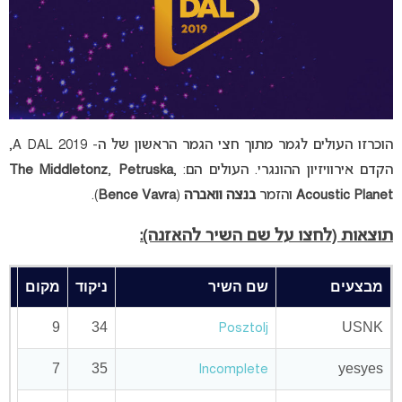
הוכרזו העולים לגמר מתוך חצי הגמר הראשון של ה- A DAL 2019,
הקדם אירוויזיון ההונגרי. העולים הם:
,
Petruska
,
The Middletonz
Acoustic Planet
והזמר
בנצה וואברה
(
Bence Vavra
).
תוצאות (לחצו על שם השיר להאזנה):
מבצעים
שם השיר
ניקוד
מקום
9
34
USNK
Posztolj
7
35
yesyes
Incomplete