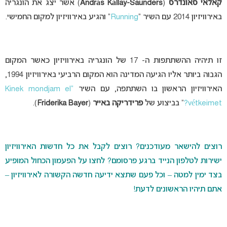
קאלאי סאונדרס
(
András Kállay-Saunders
) אשר יצג את הונגריה
באירוויזיון 2014 עם השיר “
Running
” והגיע באירוויזיון למקום החמישי.
זו תיהיה ההשתתפות ה- 17 של הונגריה באירוויזיון כאשר המקום
הגבוה ביותר אליו הגיעה המדינה הוא המקום הרביעי באירוויזיון 1994,
האירוויזיון הראשון בו השתתפה, עם השיר
“Kinek mondjam el
vétkeimet?
” בביצוע של
פרידריקה באייר
(
Friderika Bayer
).
רוצים להישאר מעודכנים? רוצים לקבל את כל חדשות האירוויזיון
ישירות לטלפון הנייד ברגע פרסומם? לחצו על הפעמון הכחול המופיע
בצד ימין למטה – וכל פעם שתצא ידיעה חדשה הקשורה לאירוויזיון –
אתם תיהיו הראשונים לדעת!