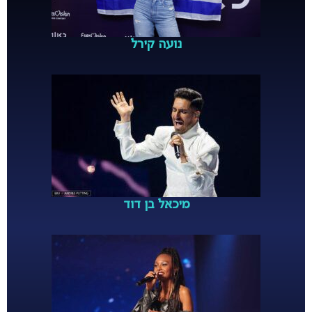
נועה קירל
מיכאל בן דוד