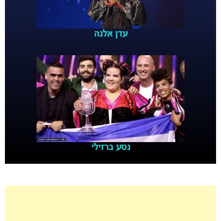
עדן אלנה
נטע ברזילי