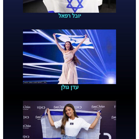
יובל רפאל
עדן גולן