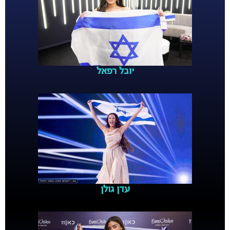
יובל רפאל
עדן גולן