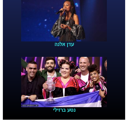
עדן אלנה
נטע ברזילי