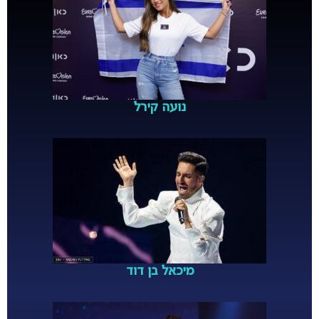
נועה קירל
מיכאל בן דוד