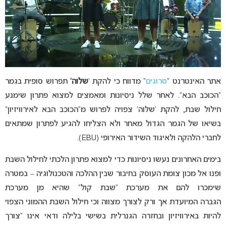
אתר האינטרנט “
סרוגים
” מדווח כי להקת ‘
שלוה’
תפרוש סופית בגמר
“הכוכב הבא”. לאחר שלל ניסיונות ומאמצים למצוא פתרון שימנע
חילול שבת, להקת ‘שלוה’ צפויה לפרוש מ”הכוכב הבא לאירוויזיון”
בשיאו של הגמר הגדול מאחר ולא הצליחו להגיע לפתרון שמתאים
לחברי הלהקה ולאיגוד השידור האירופי (EBU).
בימים האחרונים נעשו ניסיונות כדי למצוא פתרון הלכתי לחילול השבת
ופנו אל מכון צומת העוסק בחיבור שבין ההלכה והטכנולוגיה – במטרה
שימכרו להם את מערכת “שבת קול” שהיא מן מערכת
הגברה המיועדת אך ורק לצורך מצווה וכי חילול השבת ההמוני הצפוי
להיות באירוויזיון ובחזרה הגנרלית בשישי בלילה ודאי אינו “צורך