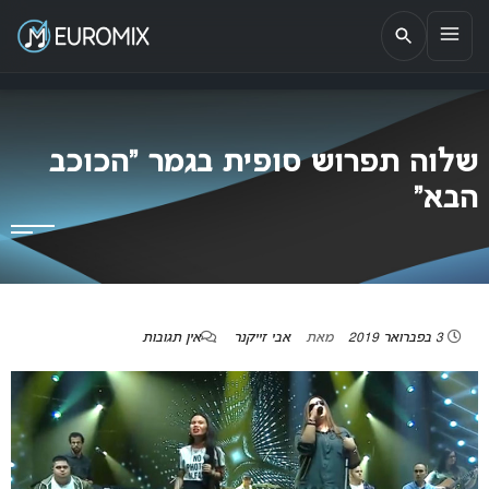
EUROMIX
אתר הבית של האירוויזיון בישראל
שלוה תפרוש סופית בגמר “הכוכב
הבא”
3 בפברואר 2019
מאת
אבי זייקנר
אין תגובות