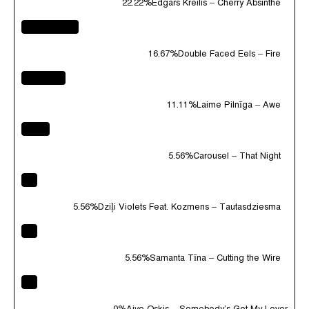
22.22%
Edgars Kreilis – Cherry Absinthe
16.67%
Double Faced Eels – Fire
11.11%
Laime Pilnīga – Awe
5.56%
Carousel – That Night
5.56%
Dziļi Violets Feat. Kozmens – Tautasdziesma
5.56%
Samanta Tīna – Cutting the Wire