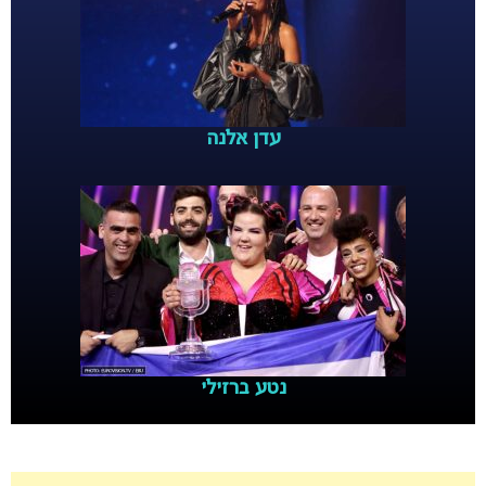
עדן אלנה
נטע ברזילי