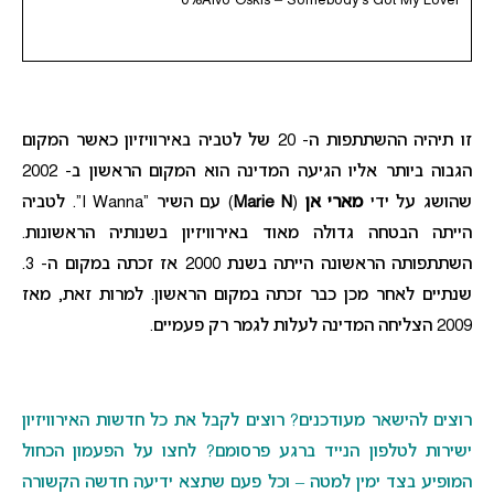
0%
Aivo Oskis – Somebody's Got My Lover
זו תיהיה ההשתתפות ה- 20 של לטביה באירוויזיון כאשר המקום
הגבוה ביותר אליו הגיעה המדינה הוא המקום הראשון ב- 2002
שהושג על ידי
מארי אן
(
Marie N
) עם השיר “I Wanna”. לטביה
הייתה הבטחה גדולה מאוד באירוויזיון בשנותיה הראשונות.
השתתפותה הראשונה הייתה בשנת 2000 אז זכתה במקום ה- 3.
שנתיים לאחר מכן כבר זכתה במקום הראשון. למרות זאת, מאז
2009 הצליחה המדינה לעלות לגמר רק פעמיים.
רוצים להישאר מעודכנים? רוצים לקבל את כל חדשות האירוויזיון
ישירות לטלפון הנייד ברגע פרסומם? לחצו על הפעמון הכחול
המופיע בצד ימין למטה – וכל פעם שתצא ידיעה חדשה הקשורה