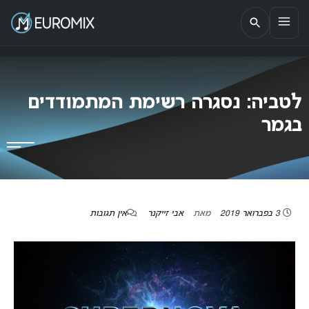
EUROMIX
אתר הבית של האירוויזיון בישראל
לטביה: נסגרה רשימת המתמודדים
בגמר
3 בפברואר 2019
מאת
אבי זייקנר
אין תגובות