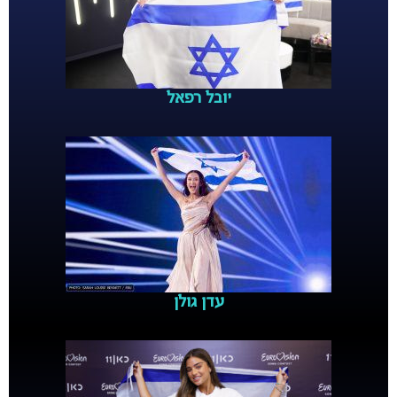
יובל רפאל
עדן גולן