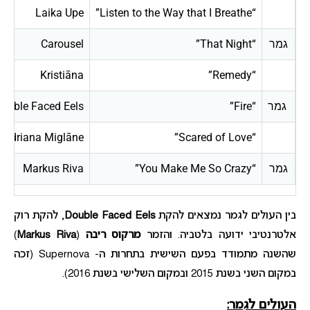
Laika Upe
“Listen to the Way that I Breathe”
גמר
“That Night”
Carousel
Kristiāna
“Remedy”
גמר
“Fire”
ouble Faced Eels
Adriana Miglāne
“Scared of Love”
גמר
“You Make Me So Crazy”
Markus Riva
בין העולים לגמר נמצאים להקת
Double Faced Eels
, להקת רוק
אלטרנטיבי ידועה בלטביה. והזמר
מרקוס ריבה
(
Markus Riva
)
שהשנה מתמודד בפעם השישית בתחרות ה- Supernova (זכה
במקום השני בשנת 2015 ובמקום השלישי בשנת 2016).
העולים לגמר: