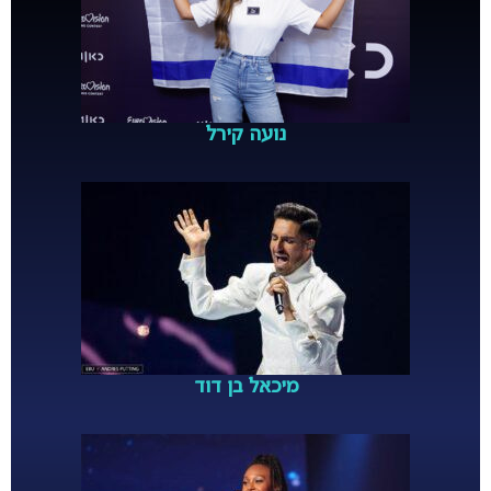
נועה קירל
מיכאל בן דוד