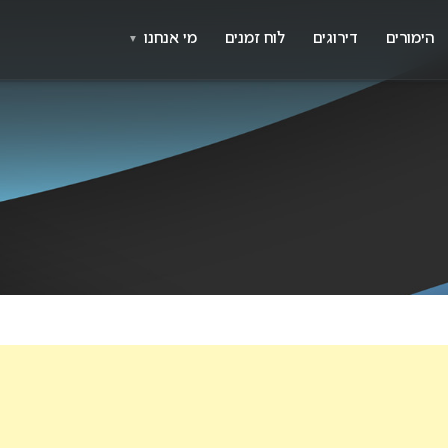
X
א
הימורים
דירוגים
לוח זמנים
מי אנחנו
▼