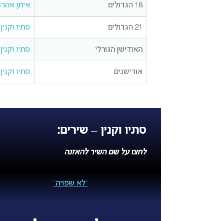
18 הגדולים
איתן אהרון
21 הגדולים
סתיו וקנין
האודישן הגורלי
סתיו וקנין
אודישנים
סתיו וקנין
סתיו וקנין – שירים:
לחצו על שם השיר להאזנה
“לא שפויה”