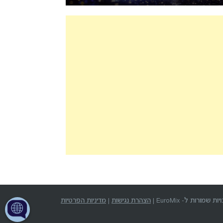
שמורות ל- EuroMix |
הצהרת נגישות
|
מדיניות הפרטיות