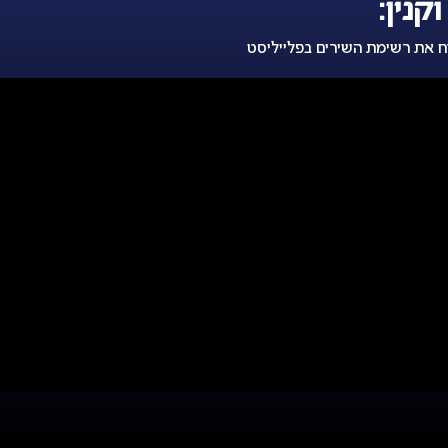
קנין:
ח את רשימת השירים בפלייליסט