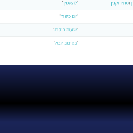
ו
סתיו וקנין
“
להאמין
“
“
יום כיפור
“
“
שעות ריקות
“
“
בסיבוב הבא
“