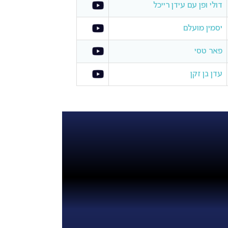
דולי ופן עם עידן רייכל
יסמין מועלם
פאר טסי
עדן בן זקן