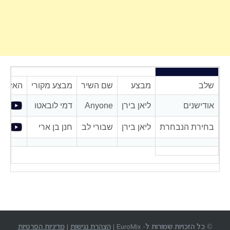
שלב
מבצע
שם השיר
מבצע מקורי
האזנה
אודישנים
ליאן בירן
Anyone
דמי לובאטו
בחירת הנבחרת
ליאן בירן
שבורי לב
חנן בן ארי
© כל הזכויות שמורות ל- EuroMix |
הצהרת נגישות
|
מדיניות הפרטיות