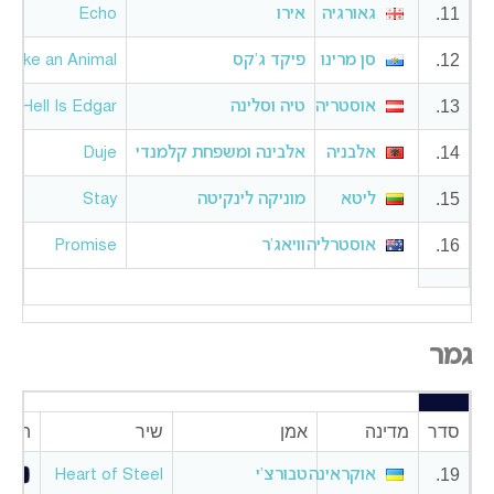
11.
גאורגיה
אירו
Echo
12.
סן מרינו
פיקד ג’קס
Like an Animal
13.
אוסטריה
טיה וסלינה
e Hell Is Edgar?
14.
אלבניה
אלבינה ומשפחת קלמנדי
Duje
15.
ליטא
מוניקה לינקיטה
Stay
16.
אוסטרליה
וויאג’ר
Promise
גמר
סדר
מדינה
אמן
שיר
האזנ
19.
אוקראינה
טבורצ’י
Heart of Steel