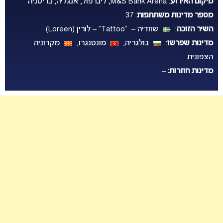
מיקום האירוע
: M&S Bank Arena, ליברפול, אנגליה, בריטניה
מספר מדינות משתתפות
: 37
השיר הזוכה
:
שוודיה – “Tattoo” – לורין (Loreen)
מדינות שפרשו
:
בולגריה,
מונטנגרו,
מקדוניה
הצפונית
מדינות חוזרות:
–