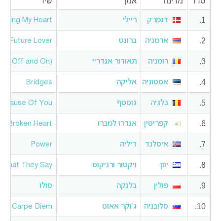
סדר
מדינה
אמן
שיר
1.
דנמרק
ריילי
eaking My Heart
2.
ארמניה
ברונט
Future Lover
3.
רומניה
תאודור אנדריי
.T. (Off and On)
4.
אסטוניה
אליקה
Bridges
5.
בלגיה
גוסטף
Because Of You
6.
קפריסין
אנדרו למברו
 a Broken Heart
7.
איסלנד
דיליה
Power
8.
יוון
ויקטור ורניקוס
What They Say
9.
פולין
בלנקה
סולו
10.
סלובניה
ג’וקר אאוט
Carpe Diem