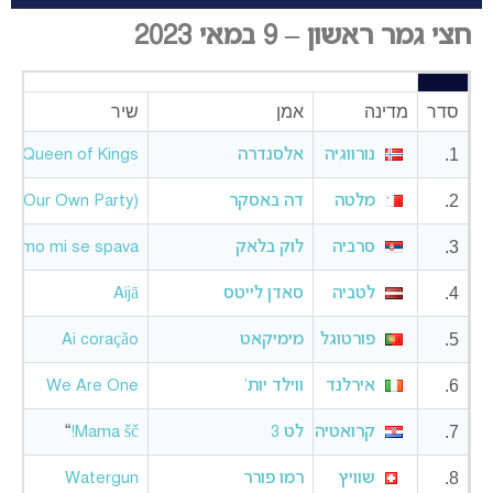
חצי גמר ראשון – 9 במאי 2023
סדר
מדינה
אמן
שיר
1.
נורווגיה
אלסנדרה
Queen of Kings
2.
מלטה
דה באסקר
e (Our Own Party)
3.
סרביה
לוק בלאק
Samo mi se spava
4.
לטביה
סאדן לייטס
Aijā
5.
פורטוגל
מימיקאט
Ai coração
6.
אירלנד
ווילד יות’
We Are One
“
7.
קרואטיה
לט 3
Mama šč!
8.
שוויץ
רמו פורר
Watergun