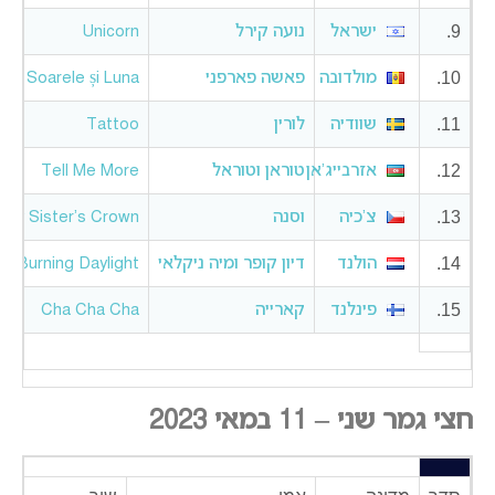
9.
ישראל
נועה קירל
Unicorn
10.
מולדובה
פאשה פארפני
Soarele și Luna
11.
שוודיה
לורין
Tattoo
12.
אזרבייג’אן
טוראן וטוראל
Tell Me More
13.
צ’כיה
וסנה
My Sister’s Crown
14.
הולנד
דיון קופר ומיה ניקלאי
Burning Daylight
15.
פינלנד
קארייה
Cha Cha Cha
חצי גמר שני – 11 במאי 2023