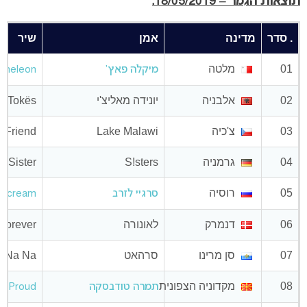
תוצאות הגמר – 18/05/2019:
. סדר
מדינה
אמן
שיר
01
מלטה
מיקלה פאץ'
ameleon
02
אלבניה
יונידה מאליצ'י
u Tokës
03
צ'כיה
Lake Malawi
a Friend
04
גרמניה
S!sters
Sister
05
רוסיה
סרגיי לזרב
Scream
06
דנמרק
לאונורה
 Forever
07
סן מרינו
סרהאט
a Na Na
08
מקדוניה הצפונית
תמרה טודבסקה
Proud