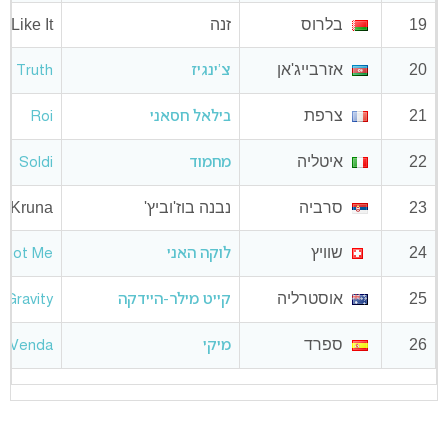
19
בלרוס
זנה
Like It
20
אזרבייג'אן
צ'ינגיז
Truth
21
צרפת
בילאל חסאני
Roi
22
איטליה
מחמוד
Soldi
23
סרביה
נבנה בוז'וביץ'
Kruna
24
שוויץ
לוקה האני
 Got Me
25
אוסטרליה
קייט מילר-היידקה
 Gravity
26
ספרד
מיקי
a Venda