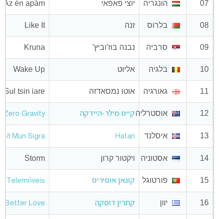
07
הונגריה
יוצי פאפאי
Az én apám
08
בלרוס
זנה
Like It
09
סרביה
נבנה בוז'וביץ'
Kruna
10
בלגיה
אליוט
Wake Up
11
גאורגיה
אוטו נמסאדזה
Sul tsin iare
12
אוסטרליה
קייט מילר-היידקה
Zero Gravity
13
איסלנד
trið Mun Sigra
Hatari
14
אסטוניה
ויקטור קרון
Storm
15
פורטוגל
קונאן אוסיריס
Telemóveis
16
יוון
קתרין דוסקה
Better Love