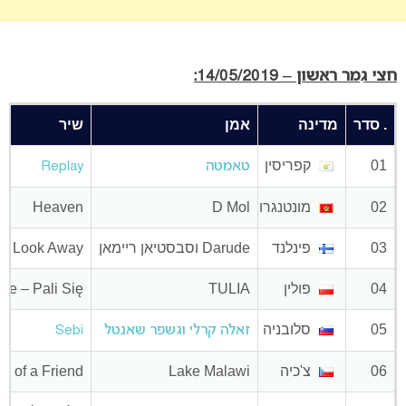
חצי גמר ראשון – 14/05/2019:
. סדר
מדינה
אמן
שיר
01
קפריסין
טאמטה
Replay
02
מונטנגרו
D Mol
Heaven
03
פינלנד
Darude וסבסטיאן ריימאן
Look Away
04
פולין
TULIA
ove – Pali Się
05
סלובניה
זאלה קרלי וגשפר שאנטל
Sebi
06
צ'כיה
Lake Malawi
nd of a Friend