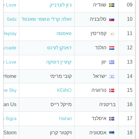
09
שוודיה
ג'ון לונדביק
For Love
10
סלובניה
זאלה קרלי וגשפר שאנטל
Sebi
11
קפריסין
טאמטה
Replay
12
הולנד
דאנקן לורנס
Arcade
13
יוון
קתרין דוסקה
ter Love
14
ישראל
קובי מרימי
Home
15
נורווגיה
n The Sky
KEiiNO
16
בריטניה
מייקל רייס
Than Us
17
איסלנד
un Sigra
Hatari
18
אסטוניה
ויקטור קרון
Storm