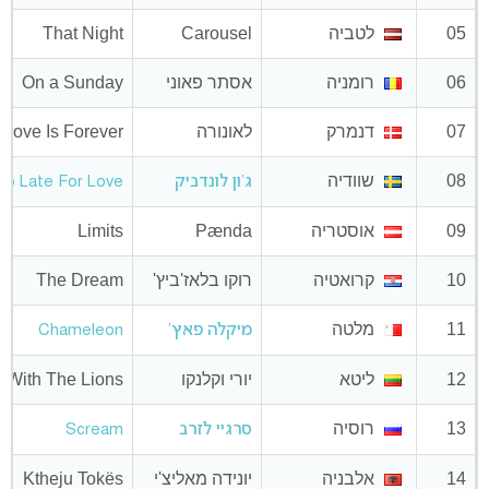
05
לטביה
Carousel
That Night
06
רומניה
אסתר פאוני
On a Sunday
07
דנמרק
לאונורה
Love Is Forever
08
שוודיה
ג'ון לונדביק
oo Late For Love
09
אוסטריה
Pænda
Limits
10
קרואטיה
רוקו בלאז'ביץ'
The Dream
11
מלטה
מיקלה פאץ'
Chameleon
12
ליטא
יורי וקלנקו
 With The Lions
13
רוסיה
סרגיי לזרב
Scream
14
אלבניה
יונידה מאליצ'י
Ktheju Tokës