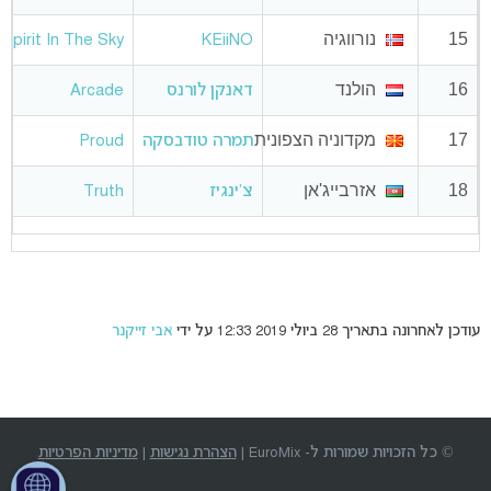
15
נורווגיה
Spirit In The Sky
KEiiNO
16
הולנד
דאנקן לורנס
Arcade
17
מקדוניה הצפונית
תמרה טודבסקה
Proud
18
אזרבייג'אן
צ'ינגיז
Truth
עודכן לאחרונה בתאריך 28 ביולי 2019 12:33 על ידי
אבי זייקנר
© כל הזכויות שמורות ל- EuroMix |
הצהרת נגישות
|
מדיניות הפרטיות