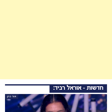
חדשות - אוראל רביד:
אור כהן