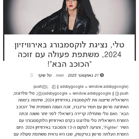
טלי, נציגת לוקסמבורג באירוויזיון
2024, משתפת פעולה עם זוכה
“הכוכב הבא”!
21 באוקטובר 2025
מאת
טל שקד
(adsbygoogle = window.adsbygoogle || []).push({});
(adsbygoogle = window.adsbygoogle || []).push({}); טלי גולרגנט,
הישראלית שייצגה את לוקסמבורג באירוויזיון 2024, שיתפה ביממה
האחרונה סרטון עם תמיר גרינברג, זוכה העונה השמינית של "הכוכב
הבא". האם טלי מתחילה קריירה בישראל? לפני יותר משנה זכתה
הזמרת הישראלית טלי גולרגנט בקדם האירוויזיון הלוקסמבורגי עם
השיר "Fighter", והגיעה למקום ה-13 והמכובד באירוויזיון 2024. היום
הזמרת העלתה סרטון בטיקטוק, שבו היא נראית משתפת פעולה עם