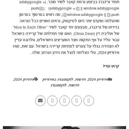
תמיר גרינברג בביצוע גרסת קאבר לשיר מוכר. (adsbygoogle =
window.adsbygoogle || []).push({}); (adsbygoogle =
window.adsbygoogle || []).push({}); מה רואים בסרטון? בסרטון
שהעלתה מוקדם יותר היום לטיקטוק, נראים השניים ככל הנראה
בדירתו של גרינברג, מבצעים יחד קאבר לשיר "Nice to Each Other"
של אוליביה דין (Olivia Dean). האם זוהי תחילתה של קריירה בישראל
עבור טלי? על אף התקווה מצד המעריצים הישראלים, גולרגנט עדיין
לא הצהירה בגלוי על צעדים לפתיחת קריירה בישראל. עם זאת, מאז
אירוויזיון 2024, טלי הצליחה לנצל את הידע הנרחב שלה...
קראו עוד
אירוויזיון 2024
,
חדשות
,
לוקסמבורג באירוויזיון
אירוויזיון 2024
,
חדשות
,
לוקסמבורג