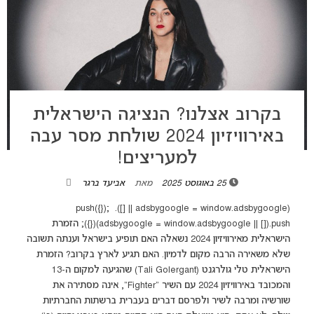
בקרוב אצלנו? הנציגה הישראלית
באירוויזיון 2024 שולחת מסר עבה
למעריצים!
25 באוגוסט 2025
מאת
אביעד ברגר
(adsbygoogle = window.adsbygoogle || []).push({});
(adsbygoogle = window.adsbygoogle || []).push({}); הזמרת
הישראלית מאירוויזיון 2024 נשאלה האם תופיע בישראל וענתה תשובה
שלא משאירה הרבה מקום לדמיון. האם תגיע לארץ בקרוב? הזמרת
הישראלית טלי גולרגנט (Tali Golergant) שהגיעה למקום ה-13
והמכובד באירוויזיון 2024 עם השיר "Fighter", אינה מסתירה את
שורשיה ומרבה לשיר ולפרסם דברים בעברית ברשתות החברתיות