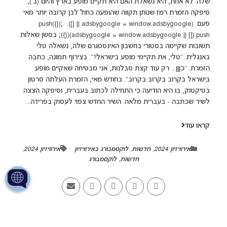
שלה. לא אחת, היא נשאלת האם היא תקיים מופע בארץ והיום (ב'),
סיפקה הזמרת רמז שנותן תקווה שהופעה כחול לבן קרובה יותר מאי
פעם. (adsbygoogle = window.adsbygoogle || []).push({});
(adsbygoogle = window.adsbygoogle || []).push({}); בסשן שאלות
תשובות שקיימה בסטורי בחשבון האינסטגרם שלה, נשאלה טלי
באנגלית: "טלי, את תקיימי מופע בישראל?". בצירוף תמונה, כתבה
הזמרת: "כןןן... רק עוד קצת סבלנות, אני מבטיחה שאקיים מופע
בישראל בקרוב בקרוב בקרוב". בחודש מאי, הזמרת העלתה סרטון
בטיקטוק, בו היא הודיעה כי התחילה לכתוב בעברית, וסיפקה הצצה
לשיר שכתבה - בעברית מלאה. השיר החדש צפוי לעסוק בפרידה...
קראו עוד
אירוויזיון 2024
,
חדשות
,
לוקסמבורג באירוויזיון
אירוויזיון 2024
,
חדשות
,
לוקסמבורג