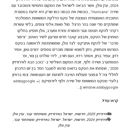
2024, עדן גולן, אשר הביאה לישראל את המקום החמישי והמכובד עם
שירה "Hurricane", כובשת את הבמה כמו שרק היא יודעת במסגרת
התוכנית האומנותית הנוצצת של טקס הדלקת המשואות הממלכתי
שמתקיים מדי שנה בהר הרצל. מול מאות אלפי צופים, בליווי עשרות
רקדני להקת תנופה ונגני תזמורת מזרח ומערב, גולן תופיע בחלקו
האחרון של הטקס, ותבצע קאבר חדש ומרענן לשיר האהוב "ציפור
מדבר" של להקת אתניקס. לצד גולן, שמשתתפת לראשונה בטקס
המרגש והנחשק, ניתן למצוא שמות מוכרים נוספים: יהורם גאון, אמיר
דדון, עמיר בניון, אסתר רדא, נעם חורב, ליהי טולדנו בן צור, ומ'
המסתערב ושירה זלוף, זוכת המקום השלישי ב-"כוכב הבא לאירוויזיון
2026", שפתחו את הטקס בדואט מרגש למעבר החד בין יום הזיכרון
לחללי צה"ל ונפגעי פעולות האיבה לחגיגות יום העצמאות. צפו בראיון
בלעדי מטקס המשואות של שירה זלוף ליורומיקס. (adsbygoogle =
window.adsbygoogle ||...
קראו עוד
אירוויזיון 2025
,
חדשות
,
ישראל באירוויזיון
,
משתתפי עבר
,
עדן גולן
אירוויזיון 2024
,
חדשות
,
ישראל
,
ישראל באירוויזיון
,
משתתפי עבר
,
עדן גולן