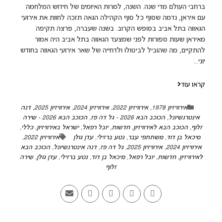
ברחבי העולם מדי שנה. השנה, למרות האיומים של חידוש המלחמה
עם איראן, נדמה שסוף כל סוף הקהילה הגאה תזכה לחוות את אירועי
הגאווה בתל אביב בסופש הקרוב. בשנה שעברה, פרצה תקיפה
מאיראן שעות ספורות לפני שמצעד הגאווה בתל אביב היה אמור
להתקיים, מה שהוביל לביטולו ולדחייה של שאר אירועי הגאווה בחודש
יוני...
קראו עוד
אירוויזיון 1978
,
אירוויזיון 2022
,
אירוויזיון 2024
,
אירוויזיון 2025
,
דנה
אינטרנשיונל
,
הכוכב הבא 2026 - גל דה פז
,
הכוכב הבא 2026 - שירה
זלוף
,
הכוכב הבא לאירוויזיון
,
חדשות
,
יובל רפאל
,
ישראל באירוויזיון
,
כללי
,
מיכאל בן דוד
,
משתתפי עבר
,
נטע ברזילי
,
עדן גולן
אירוויזיון 2022
,
אירוויזיון 2024
,
אירוויזיון 2025
,
גל דה פז
,
דנה אינטרנשיונל
,
הכוכב הבא
לאירוויזיון
,
חדשות
,
יובל רפאל
,
מיכאל בן דוד
,
נטע ברזילי
,
עדן גולן
,
שירה
זלוף