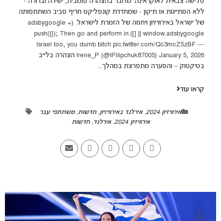
פלישה צבאית לאוקראינה. מדובר בהצהרה פומבית, ישירה וברורה -
ללא הסתייגות או תיקון - שמחדדת קונפליקט חריף סביב השתתפותה
של ישראל באירוויזיון ויחסה של הזמרת לישראל. (adsbygoogle =
window.adsbygoogle || []).push({}); Then go and perform in
Israel too, you dumb bitch pic.twitter.com/Qc3mcZ5zBF —
Irene_P (@IPilipchuk87005) January 5, 2026 הצהרה בלייב
בטיקטוק – והסערה מתפרצת במהלך...
קראו עוד
אירוויזיון 2024
,
אירלנד באירוויזיון
,
חדשות
,
משתתפי עבר
אירוויזיון 2024
,
אירלנד
,
חדשות