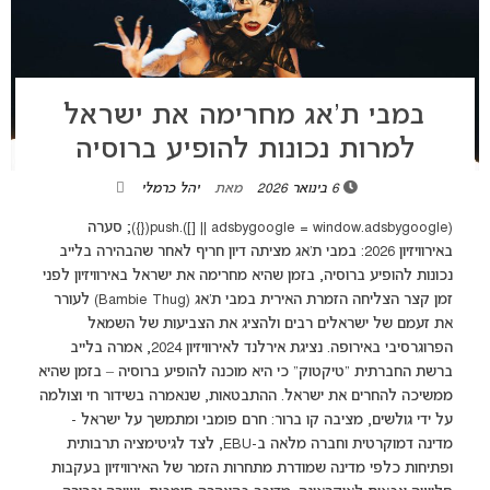
במבי ת’אג מחרימה את ישראל
למרות נכונות להופיע ברוסיה
6 בינואר 2026
מאת
יהל כרמלי
(adsbygoogle = window.adsbygoogle || []).push({}); סערה
באירוויזיון 2026: במבי ת’אג מציתה דיון חריף לאחר שהבהירה בלייב
נכונות להופיע ברוסיה, בזמן שהיא מחרימה את ישראל באירוויזיון לפני
זמן קצר הצליחה הזמרת האירית במבי ת’אג (Bambie Thug) לעורר
את זעמם של ישראלים רבים ולהציג את הצביעות של השמאל
הפרוגרסיבי באירופה. נציגת אירלנד לאירוויזיון 2024, אמרה בלייב
ברשת החברתית "טיקטוק" כי היא מוכנה להופיע ברוסיה – בזמן שהיא
ממשיכה להחרים את ישראל. ההתבטאות, שנאמרה בשידור חי וצולמה
על ידי גולשים, מציבה קו ברור: חרם פומבי ומתמשך על ישראל -
מדינה דמוקרטית וחברה מלאה ב-EBU, לצד לגיטימציה תרבותית
ופתיחות כלפי מדינה שמודרת מתחרות הזמר של האירוויזיון בעקבות