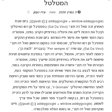
המטלטל
3 במרץ 2026
מאת
עידו נעמן
(adsbygoogle = window.adsbygoogle || []).push({}); ביום שבת
האחרון זכה סאל דה וינצ'י (Sal Da Vinci) בפסטיבל סן רמו האיטלקי
וקיבל את הזכות לייצג את איטליה באירוויזיון הקרוב בווינה, אוסטריה.
כעת הזמר חושף את סיפור חייו המרגש. ביום שבת האחרון התקיים
פסטיבל סן רמו האיטלקי, שבסופו זכה במקום הראשון סאל דה וינצ'י
(Sal Da Vinci), עם שירו “Per sempre sì" (בעברית "לנצח כן").
כיממה לאחר הזכייה, אתמול, הודיע דה וינצ'י במסיבת עיתונאים חגיגית
שישמח לייצג את איטליה באירוויזיון 2026 שייערך בווינה, אוסטריה.
הצהרתו של דה וינצ'י אישרה את השתתפותו בתחרות הקרובה במאי,
והוא צפוי לבצע בה את השיר שאיתו זכה בפסטיבל המקומי. כעת,
לאחר הזכייה, מגיעה הדרמה האמיתית סביב הזמר והוא מעניק ראיונות
רבים לכלי התקשורת האיטלקיים. אחד הראיונות לאחר הזכייה היה
לאתר החדשות האיטלקי "il Giornale", ובו סיפר על חייו המוקדמים,
הקריירה ארוכת השנים שלו והאירועים שהובילו אותו עד לרגע הזכייה
בפסטיבל סן רמו, בבקשה להעביר מסר חשוב שכל אחד צריך
לשמוע. (adsbygoogle = window.adsbygoogle || []).push({}); חיים
מוקדמים סאל דה וינצ'י, או בשמו המלא סאלבטורה...