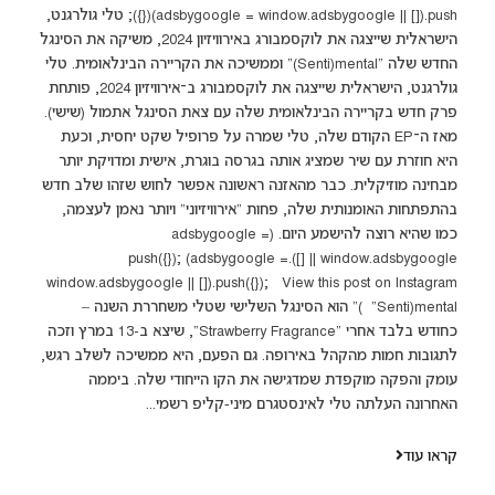
(adsbygoogle = window.adsbygoogle || []).push({}); טלי גולרגנט,
הישראלית שייצגה את לוקסמבורג באירוויזיון 2024, משיקה את הסינגל
החדש שלה “Senti)mental)” וממשיכה את הקריירה הבינלאומית. טלי
גולרגנט, הישראלית שייצגה את לוקסמבורג ב־אירוויזיון 2024, פותחת
פרק חדש בקריירה הבינלאומית שלה עם צאת הסינגל אתמול (שישי).
מאז ה־EP הקודם שלה, טלי שמרה על פרופיל שקט יחסית, וכעת
היא חוזרת עם שיר שמציג אותה בגרסה בוגרת, אישית ומדויקת יותר
מבחינה מוזיקלית. כבר מהאזנה ראשונה אפשר לחוש שזהו שלב חדש
בהתפתחות האומנותית שלה, פחות "אירוויזיוני" ויותר נאמן לעצמה,
כמו שהיא רוצה להישמע היום. (adsbygoogle =
window.adsbygoogle || []).push({}); (adsbygoogle =
window.adsbygoogle || []).push({}); View this post on Instagram
“Senti)mental)” הוא הסינגל השלישי שטלי משחררת השנה –
כחודש בלבד אחרי “Strawberry Fragrance”, שיצא ב-13 במרץ וזכה
לתגובות חמות מהקהל באירופה. גם הפעם, היא ממשיכה לשלב רגש,
עומק והפקה מוקפדת שמדגישה את הקו הייחודי שלה. ביממה
האחרונה העלתה טלי לאינסטגרם מיני‑קליפ רשמי...
קראו עוד