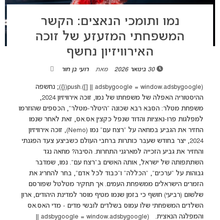
נמו ותומכי הנאצים: הקשר
המשפחתי המזעזע של זוכה
האירוויזיון נחשף
30 בינואר 2026
מאת
רועי בן חור
(adsbygoogle = window.adsbygoogle || []).push({}); נחשפה
ההיסטוריה האפלה של משפחתו של נמו, זוכה אירוויזיון 2024,
משפחת מטלר: הסבא רבא שכונה "היטלר-מטלר", הכספים שהוזרמו
למפלגות פרו-נאציות והדוד שנפל כקצין אס.אס, זאת לאחר שנמו
החזיר את הגביע במחאה על "רצח עם" נמו (Nemo), זוכה אירוויזיון
2024, יצר בחודש שעבר כותרות ברחבי העולם כשביצע צעד הפגנתי
והחזיר את גביע הזכייה למארגני התחרות. הסיבה? מחאה נגד
השתתפותה של ישראל, אותה האשים ב"רצח עם". נמו, שמדבר
גבוהות על "ערכים", "הכללה" ו"כבוד לכל אדם", בחר להחריג את
הזמרים הישראלים ממשפחת העמים. אך תחקיר מטלטל שפורסם
שלשום (רביעי) חושף כי בזמן שנמו מטיף מוסר למדינת היהודים, ארון
השלדים המשפחתי שלו עמוס בשלדים לובשי מדים - מדי האס.אס
והמפלגה הנאצית. (adsbygoogle = window.adsbygoogle ||