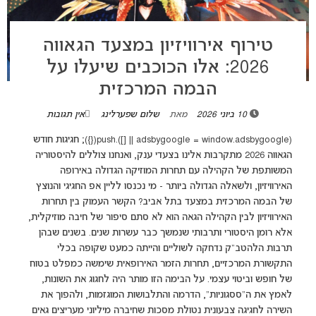
טירוף אירוויזיון במצעד הגאווה
2026: אלו הכוכבים שיעלו על
הבמה המרכזית
10 ביוני 2026
מאת
שלום שפערלינג
אין תגובות
(adsbygoogle = window.adsbygoogle || []).push({}); חגיגות חודש
הגאווה 2026 מתקרבות אלינו בצעדי ענק, ואנחנו צוללים להיסטוריה
המשותפת של הקהילה עם תחרות המוזיקה הגדולה באירופה
האירוויזיון, ולשאלה הגדולה ביותר - מי נכנסו לליין אפ החגיגי והנוצץ
של הבמה המרכזית במצעד בתל אביב? הקשר העמוק בין תחרות
האירוויזיון לבין הקהילה הגאה הוא לא סתם סיפור של חיבה מוזיקלית,
אלא רומן היסטורי ותרבותי שנמשך כבר עשרות שנים. בשנים שבהן
תרבות הלהטב"ק נדחקה לשוליים והייתה כמעט שקופה בכלי
התקשורת המרכזיים, תחרות הזמר האירופאית שימשה כמפלט בטוח
של חופש וביטוי עצמי. על הבימה הזו מותר היה לחגוג את השונות,
לאמץ את ה"ססגוניות", הדרמה והתלבושות המוגזמות, ולהפוך את
השירה לחגיגה צבעונית נטולת מסכות שחיברה מיליוני מעריצים גאים