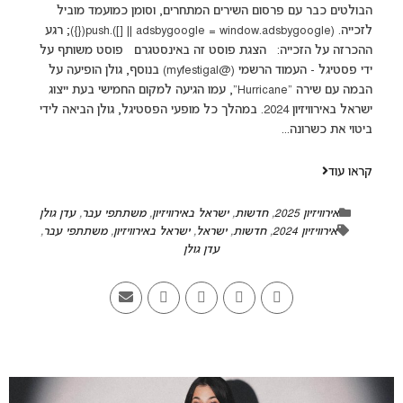
הבולטים כבר עם פרסום השירים המתחרים, וסומן כמועמד מוביל
לזכייה. (adsbygoogle = window.adsbygoogle || []).push({}); רגע
ההכרזה על הזכייה: הצגת פוסט זה באינסטגרם ‏‎פוסט משותף על
ידי ‏‎פסטיגל - העמוד הרשמי‎‏ (@‏‎myfestigal‎‏)‎‏ בנוסף, גולן הופיעה על
הבמה עם שירה "Hurricane", עמו הגיעה למקום החמישי בעת ייצוג
ישראל באירוויזיון 2024. במהלך כל מופעי הפסטיגל, גולן הביאה לידי
ביטוי את כשרונה...
קראו עוד
אירוויזיון 2025
,
חדשות
,
ישראל באירוויזיון
,
משתתפי עבר
,
עדן גולן
אירוויזיון 2024
,
חדשות
,
ישראל
,
ישראל באירוויזיון
,
משתתפי עבר
,
עדן גולן