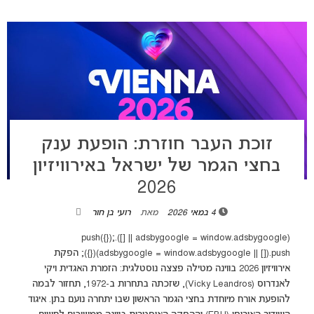
זוכת העבר חוזרת: הופעת ענק
בחצי הגמר של ישראל באירוויזיון
2026
4 במאי 2026
מאת
רועי בן חור
(adsbygoogle = window.adsbygoogle || []).push({});
(adsbygoogle = window.adsbygoogle || []).push({}); הפקת
אירוויזיון 2026 בווינה מטילה פצצה נוסטלגית: הזמרת האגדית ויקי
לאנדרוס (Vicky Leandros), שזכתה בתחרות ב-1972, תחזור לבמה
להופעת אורח מיוחדת בחצי הגמר הראשון שבו יתחרה נועם בתן. איגוד