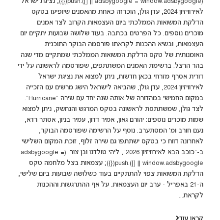
(adsbygoogle = window.adsbygoogle || []).push({}); נציגת ישראל
לאירוויזיון 2024, עדן גולן, הוכרזה כאחת מהאמנים שיופיעו בטקס
הדלקת המשואות הממלכתי ביום העצמאות הקרוב לצד אמנים
מוכרים נוספים. כל הפרטים בכתבה. בעוד שלושה שבועות יתקיים יום
העצמאות, ובשיא ההכנות לקראתו פורסמה הבוקר התוכנית
האומנותית של טקס הדלקת המשואות הממלכתי שמתקיים מדי שנה
בהר הרצל. ברשימת האמנים המשתתפים, שפורסמה לראשונה על ידי
דורית אסרף מזרחי בכאן חדשות, ניתן למצוא את נציגת ישראל
לאירוויזיון 2024, עדן גולן, שהביאה לישראל הישג מרשים עם הזכייה
במקום החמישי במהדורה של אותה שנה יחד עם שירה "Hurricane".
לצד גולן, שמשתתפת לראשונה בטקס המרגש והנחשק, ניתן למצוא
שמות מוכרים נוספים: יהורם גאון, אמיר דדון, עמיר בניון, אסתר רדא,
נעם חורב ומ' המסתערב. נוסף על הרשימה שפורסמה הבוקר,
לאחרונה דווח כי בטקס ישתתפו גם שירה זלוף, זוכת המקום השלישי
ב-"כוכב הבא לאירוויזיון 2026", ליהי טולדנו ובן צור. (adsbygoogle =
window.adsbygoogle || []).push({}); עצמאות בצל מלחמה טקס
הדלקת המשואות צפוי להתתקיים בעוד כשלושה שבועות ביום שלישי,
ה-21 באפריל - ערב יום העצמאות. על אף ההתרגשות וההכנות
לקראת...
קראו עוד