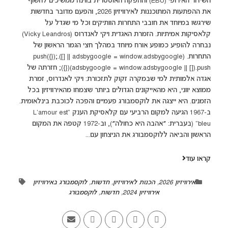
השידור האירופי (EBU) וההפקה האוסטרית בווינה ממשיכים לחשוף
את ההפתעות המתוכננות לאירוויזיון 2026, והפעם מדובר בחדשות
שירגשו במיוחד את חובבי התחרות הוותיקים וכל מי שגדל על
קלאסיקות אמיתיות. הזמרת האגדית ויקי לאנדרוס (Vicky Leandros)
נבחרה להופיע כמופע אורח מיוחד במהלך חצי הגמר הראשון של
התחרות. (adsbygoogle = window.adsbygoogle || []).push({});
(adsbygoogle = window.adsbygoogle || []).push({}); חזרתה של
אגדה אלמותית למי שבמקרה זקוק לתזכורת: ויקי לאנדרוס, זמרת
ממוצא יווני, היא מהאייקונים הגדולים ביותר שצמחו מהאירוויזיון בכל
הזמנים. היא ייצגה את לוקסמבורג פעמיים והפכה לכוכבת בינלאומית.
ב-1967 הגיעה למקום הרביעי עם קלאסיקת הענק "L'amour est
bleu" (בעברית: ״אהבה היא כחולה״), וב-1972 קטפה את המקום
הראשון והביאה ללוקסמבורג את הניצחון עם...
קראו עוד
אירוויזיון 2026
,
הכנות לאירוויזיון
,
חדשות
,
לוקסמבורג באירוויזיון
אירוויזיון 2024
,
חדשות
,
לוקסמבורג