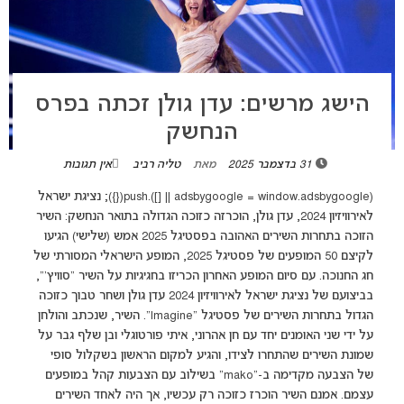
הישג מרשים: עדן גולן זכתה בפרס
הנחשק
31 בדצמבר 2025
מאת
טליה רביב
אין תגובות
(adsbygoogle = window.adsbygoogle || []).push({}); נציגת ישראל
לאירוויזיון 2024, עדן גולן, הוכרזה כזוכה הגדולה בתואר הנחשק: השיר
הזוכה בתחרות השירים האהובה בפסטיגל 2025 אמש (שלישי) הגיעו
לקיצם 50 המופעים של פסטיגל 2025, המופע הישראלי המסורתי של
חג החנוכה. עם סיום המופע האחרון הכריזו בחגיגיות על השיר "סוויץ'",
בביצועם של נציגת ישראל לאירוויזיון 2024 עדן גולן ושחר טבוך כזוכה
הגדול בתחרות השירים של פסטיגל "Imagine". השיר, שנכתב והולחן
על ידי שני האומנים יחד עם חן אהרוני, איתי פורטוגלי ובן שלף גבר על
שמונת השירים שהתחרו לצידו, והגיע למקום הראשון בשקלול סופי
של הצבעה מקדימה ב-"mako" בשילוב עם הצבעות קהל במופעים
עצמם. אמנם השיר הוכרז כזוכה רק עכשיו, אך היה לאחד השירים