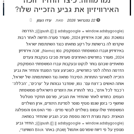
נמו מוחה: כיצד החזיר זוכה
האירוויזיון את גביע הזכייה שלו?
22 בפברואר 2026
מאת
עידו נעמן
(adsbygoogle = window.adsbygoogle || []).push({}); הדרמה
נמשכת: נמו, זוכה אירוויזיון 2024, מעורר סערה חדשה לאחר רבות
שקדמו לה ברשתות על רקע מחאתו כנגד השתתפות ישראל
באירוויזיון ועברו המשפחתי המפוקפק. נמו (Nemo), זוכה אירוויזיון
2024, מעורר בחודשים האחרונים סערות סביבו בעקבות צעדים
מחאתיים שבהם בוחר לנקוט ובעקבות עברו המשפחתי המפוקפק.
הדרמה החלה לפני כחודשיים, כשביצע צעד הפגנתי והחזיר את גביע
הזכייה למארגני התחרות. הסיבה? מחאה נגד השתתפותה של ישראל,
אותה האשים ב"רצח עם". נמו, שמדבר גבוהות על "ערכים", "הכללה"
ו"כבוד לכל אדם", בחר להחריג את הזמרים הישראלים ממשפחת
העמים. כחודש לאחר שהחזיר את הגביע, פורסם תחקיר מטלטל
שחשף כי בזמן שנמו מטיף מוסר למדינת היהודים, ארון השלדים
המשפחתי שלו עמוס בשלדים לובשי מדים - מדי האס.אס והמפלגה
הנאצית. כעת נוצרת דרמה נוספת סביב הגביע שהחזיר במחאה.
(adsbygoogle = window.adsbygoogle || []).push({}); החזיר גביע
מנופץ על פי דיווח שפורסם אתמול (שבת) באתר Blick השוויצרי,