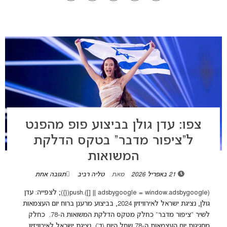
צפו: עדן גולן בביצוע פופ מהפנט
ל”ציפור מדבר” בטקס הדלקת
המשואות
21 באפריל 2026
מאת
טליה רביב
תגובה אחת
(adsbygoogle = window.adsbygoogle || []).push({}); לצפייה: עדן
גולן, נציגת ישראל לאירוויזיון 2024, בביצוע מרענן ברוח יום העצמאות
לשיר "ציפור מדבר" כחלק מטקס הדלקת המשואות ה-78. כחלק
מחגיגות יום העצמאות ה-78 שחל היום (ד'), נציגת ישראל לאירוויזיון