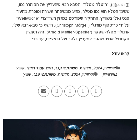
[]).push({}); "היטלר-מטלר": הסבא רבא שהעריץ את הפיהרר נמו,
ששמו המלא הוא נמו מטלר, מגיע ממשפחה עשירה ומוכרת מהעיר
סנט גאלן בשווייץ. התחקיר שפורסם במגזין השווייצרי "Weltwoche"
על ידי כריסטוף מורגלי (Christoph Mörgeli), חושף כי סבא-רבא שלו,
ארנולד מטלר-שפקר (Arnold Mettler-Specker), היה תעשיין
טקסטיל אמיד שהפך למעריץ נלהב של הנאציזם, עד כדי...
קראו עוד
אירוויזיון 2024
,
חדשות
,
משתתפי עבר
,
ראש עמוד ראשי
,
שוויץ
באירוויזיון
אירוויזיון 2024
,
חדשות
,
משתתפי עבר
,
שוויץ