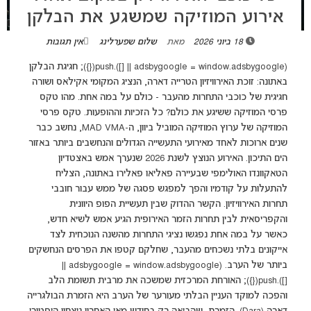
אירוע המוזיקה שמשגע את הבלקן
18 ביוני 2026
מאת
שלום שפערלינג
אין תגובות
(adsbygoogle = window.adsbygoogle || []).push({}); חגיגת הבלקן
באתונה: זוכת האירוויזיון הטרייה דארה, הנציג המקומי אקילאס ושורה
חגיגית של כוכבי התחרות מהעבר - כולם על במה אחת. מהו טקס
פרסי המוזיקה ששיגע את כולם? כל הזכיות וההופעות. טקס פרסי
המוזיקה של ערוץ המוזיקה המוביל ביוון, ה-MAD VMA, נחשב כבר
שנים ארוכות לאחד מאירועי התעשייה הגדולים והנחשבים ביותר באזור
הים התיכון. האירוע הנוצץ לשנת 2026 שנערך אמש באצטדיון
הטאקוונדו האולימפי שבעיירה פאליאו פאלירו באתונה, הצליח
להתעלות על קודמיו והפך למפגש פסגה של ממש עבור חובבי
תחרות האירוויזיון. הקשר ההדוק שבין תעשיית הפופ היוונית
והקפריסאית לבין תחרות הזמר האירופית הגיע אמש לשיא חדש,
כאשר על במה אחת נפגשו נציגי התחרות מהשנה הנוכחית לצד
אייקונים בלתי נשכחים מהעבר, שחלקם קטפו את הפרסים הנחשקים
ביותר של הערב. (adsbygoogle = window.adsbygoogle ||
[]).push({}); האורחת המרכזית שמשכה את מרבית תשומת הלב
והפכה למוקד העניין הבלתי מעורער של הערב היא הזמרת הבולגרייה