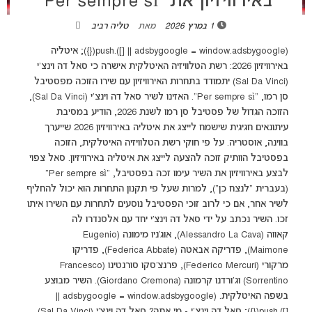
באירוויזיון את “Per sempre sì”
1 במרץ 2026
מאת
טליה רביב
(adsbygoogle = window.adsbygoogle || []).push({}); איטליה
באירוויזיון 2026: רשת הטלוויזיה האיטלקית אישרה כי סאל דה וינצ'י
(Sal Da Vinci) יתמודד בתחרות האירוויזיון עם שירו הזוכה מפסטיבל
סן רמו, “Per sempre sì". האזינו לשיר סאל דה וינצ'י (Sal Da Vinci),
הזוכה הגדול של פסטיבל סן רמו לשנת 2026, הודיע במסיבת
עיתונאים חגיגית שישמח לייצג את איטליה באירוויזיון 2026 שייערך
בווינה, אוסטריה. על פי חוקי רשת הטלוויזיה האיטלקית, הזוכה
בפסטיבל הוותיק זוכה להצעה לייצג את איטליה באירוויזיון. סאל צפוי
לבצע באירוויזיון את השיר עימו זכה בפסטיבל, “Per sempre sì"
(בעברית "לנצח כן"), למרות שעל פי תקנון התחרות הוא יכול להחליף
לשיר אחר, אם כי לרוב זוכי הפסטיבל נוסעים לתחרות עם השירו איתו
זכו. השיר נכתב על ידי סאל דה וינצ’י יחד עם אלסנדרו לה
קאווה (Alessandro La Cava), אוג’ניו מימונה (Eugenio
Maimone), פדריקה אבאטה (Federica Abbate), פדריקו
מרקורי (Federico Mercuri), פרנצ’סקו סורנטינו (Francesco
Sorrentino) וג'ורדנו קרמונה (Giordano Cremona). השיר מבוצע
בשפה האיטלקית. (adsbygoogle = window.adsbygoogle ||
[]).push({}); סאל דה וינצ'י - מי אתה? סאל דה וינצ’י (Sal Da Vinci)