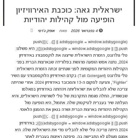
ישראלית גאה: כוכבת האירוויזיון
הופיעה מול קהילות יהודיות
4 בפברואר 2026
מאת
אופק ג'רסי
(adsbygoogle = window.adsbygoogle || []).push({});
(adsbygoogle = window.adsbygoogle || []).push({}); היא משלנו:
טלי גולרגנט, הזמרת הישראלית שייצגה את לוקסמבורג באירוויזיון
2024, נתנה אמש הופעה מרגשת בפלורידה שבארצות הברית בפני
הקהילות היהודיות המקומיות לפני שנתיים זכתה הזמרת הישראלית
טלי גולרגנט (Tali Golergant) בקדם האירוויזיון הלוקסמבורגי עם השיר
"Fighter", והגיעה למקום ה-13 והמכובד באירוויזיון 2024. אחרי שהייתה
צריכה שלא להבליט את ישראליותה ויהדותה באירוויזיון במאלמו
שבשוודיה, החלה מגמת התקרבות של טלי לשורשיה הישראליים, והיא
העלתה שיר בעברית לטיקטוק שלה. אתמול, היא הופיעה מול
הקהילות היהודיות בארצות הברית ושרה בגאון את ההמנון הלאומי.
(adsbygoogle = window.adsbygoogle || []).push({});
(adsbygoogle = window.adsbygoogle || []).push({}); באירוויזיון
2024 הייתה צריכה טלי שלא להבליט מדי את הישראליות שלה. היא
אמנם מעולם לא התביישה בה, סיפקה ראיונות בעברית לאתר